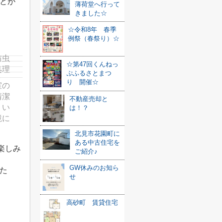
とが
薄荷堂へ行って
きました☆
☆令和8年 春季
例祭（春祭り）☆
防虫
☆第47回くんねっ
処理
ぷふるさとまつ
り 開催☆
室の
清潔
不動産売却と
くい
は！？
境に
北見市花園町に
ある中古住宅を
楽しみ
ご紹介♪
GW休みのお知ら
た
せ
高砂町 賃貸住宅