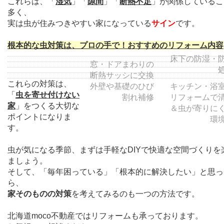
これらは、「
湿気
」「
隙間
」「
断熱不足
」が関係しているこ
多く、
実は虫が住みつきやすい家になっている
サイン
です。
根本的な虫対策は、プロの手で！おすすめのリフォーム内容
床下の防湿・
窓・ドアまわりの
断熱サッシに交換
これらの対策は、
外壁や基礎のひび
キッチン・浴
「
虫を寄せ付けない
割れ補修
リフォームで
家
」をつくる大切な
＆虫が寄りに
ポイントになりま
環
す。
虫が気になる季節、まずは手軽なDIYで快適な空間づくりを
ましょう。
そして、「毎年困っている」「根本的に解決したい」と思っ
ら、
家そのものの対策
を考えてみるのも一つの方法です。
北海道moco不動産ではリフォームも承っております。