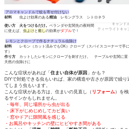
アロマキャンドルで蚊を寄せ付けない
材料
虫よけ効果のある
精油
レモングラス
シトロネラ
キャンドル 
使い方
火をつけるだけ。
ベランダや玄関先の夜時間
ティーライトキャ
に使えば、
虫よけ
と
癒し
の効果が
ダブル
で！
レモンとクローブで作るナチュラル虫除け
材料
レモン（カット済みでもOK）
クローブ（スパイスコーナーで手
す）
作り方
カットしたレモンにクローブを刺すだけ。
テーブルや玄関に置
天然の虫除けに
こんな症状があれば「
住まい自体が原因
」かも？
DIYで対処できる虫もいれば、家の構造や古さが原因で繰り
てしまう虫もいます。
こんな症状がある方は、住まいの見直し（
リフォーム
）を検
るサインかもしれません。
・毎年、同じ場所から虫が出る
・床下がじめじめしてカビ臭い
・窓やドアに隙間風を感じる
・お風呂やキッチンの壁にヒビやすき間がある