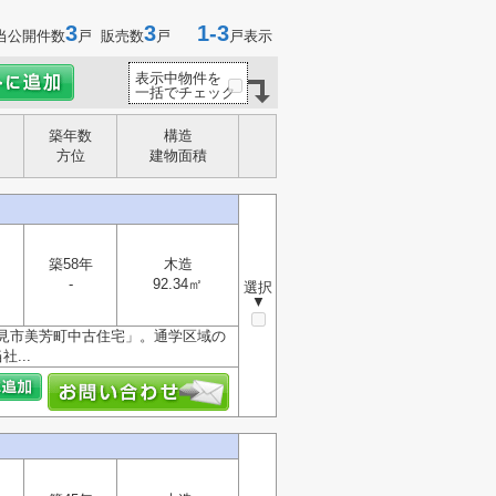
3
3
1-3
当公開件数
戸 販売数
戸
戸表示
表示中物件を
一括でチェック
築年数
構造
方位
建物面積
築58年
木造
-
92.34㎡
選択
▼
見市美芳町中古住宅」。通学区域の
...