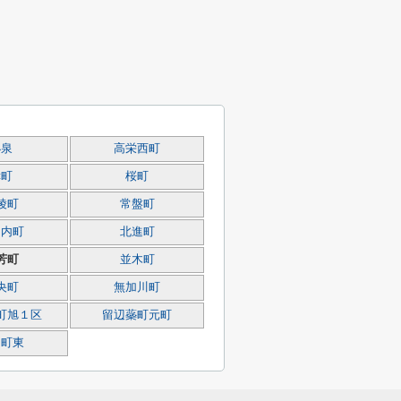
小泉
高栄西町
幸町
桜町
陵町
常盤町
相内町
北進町
芳町
並木町
央町
無加川町
町旭１区
留辺蘂町元町
山町東