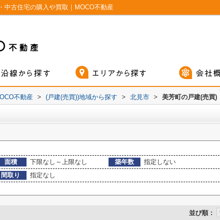
・中古住宅の購入や買取｜MOCO不動産
OCO不動産
>
(戸建(売買))地域から探す
>
北見市
>
美芳町の戸建(売買)
面積
下限なし～上限なし
築年数
指定しない
間取り
指定なし
並び順：