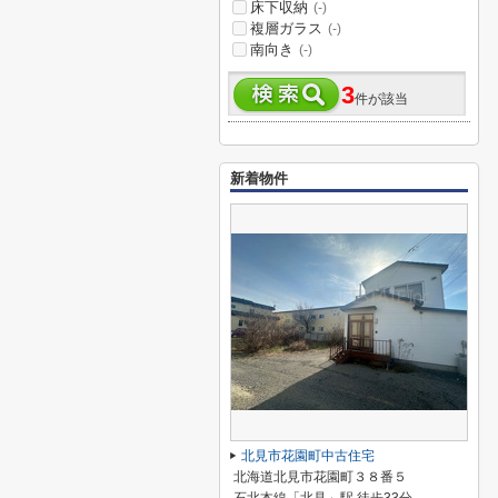
床下収納
(-)
複層ガラス
(-)
南向き
(-)
3
件が該当
新着物件
北見市花園町中古住宅
北海道北見市花園町３８番５