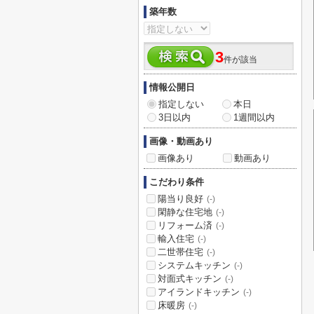
築年数
3
件が該当
情報公開日
指定しない
本日
3日以内
1週間以内
画像・動画あり
画像あり
動画あり
こだわり条件
陽当り良好
(-)
閑静な住宅地
(-)
リフォーム済
(-)
輸入住宅
(-)
二世帯住宅
(-)
システムキッチン
(-)
対面式キッチン
(-)
アイランドキッチン
(-)
床暖房
(-)