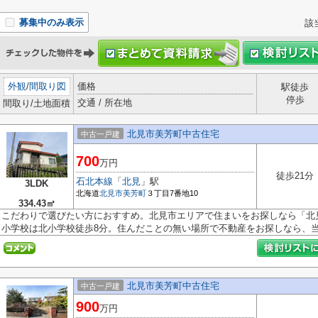
募集中のみ表示
該
外観
/
間取り図
価格
駅徒歩
停歩
交通 / 所在地
間取り/土地面積
北見市美芳町中古住宅
中古一戸建
700
万円
徒歩21分
石北本線
「
北見
」駅
3LDK
北海道
北見市
美芳町
３丁目7番地10
334.43㎡
こだわりで選びたい方におすすめ。北見市エリアで住まいをお探しなら「北
小学校は北小学校徒歩8分。住んだことの無い場所で不動産をお探しなら、当社
北見市美芳町中古住宅
中古一戸建
900
万円