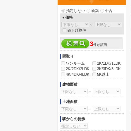
指定しない
新築
中古
▼価格
～
値下げ物件
3
件が該当
間取り
ワンルーム
1K/1DK/1LDK
2K/2DK/2LDK
3K/3DK/3LDK
4K/4DK/4LDK
5K以上
建物面積
～
土地面積
～
駅からの徒歩