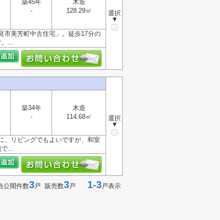
築45年
木造
-
128.29㎡
選択
▼
見市美芳町中古住宅」。徒歩17分の
...
築34年
木造
-
114.68㎡
選択
▼
のに、リビングでもよいですが、和室
...
3
3
1-3
当公開件数
戸 販売数
戸
戸表示