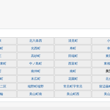
東
北六条西
清見町
町
光西町
寿町
正
高砂町
田端町
東
東町
中ノ島町
西富町
東
町
南仲町
南町
美
町
末広町
花園町
北
二区
端野町端野
常呂町字常呂
留辺蘂
輪
美山町南
美山町西
美