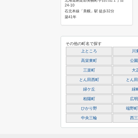
北海道網走郡美幌町字日の出１丁目
24-10
石北本線「美幌」駅 徒歩32分
築41年
その他の町名で探す
上ところ
川
高栄東町
公園
三楽町
大
とん田西町
とん田
緑ケ丘
緑
柏陽町
広明
ひかり野
端野町
中央三輪
西三