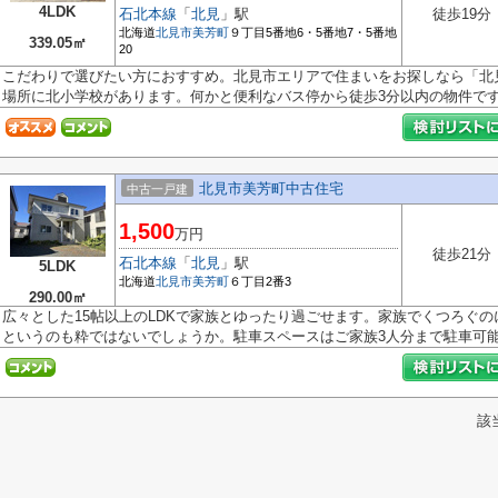
4LDK
石北本線
「
北見
」駅
徒歩19分
北海道
北見市
美芳町
９丁目5番地6・5番地7・5番地
339.05㎡
20
こだわりで選びたい方におすすめ。北見市エリアで住まいをお探しなら「北
場所に北小学校があります。何かと便利なバス停から徒歩3分以内の物件です。
北見市美芳町中古住宅
中古一戸建
1,500
万円
徒歩21分
石北本線
「
北見
」駅
5LDK
北海道
北見市
美芳町
６丁目2番3
290.00㎡
広々とした15帖以上のLDKで家族とゆったり過ごせます。家族でくつろぐ
というのも粋ではないでしょうか。駐車スペースはご家族3人分まで駐車可能で
該