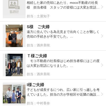
ました。
相続した家の売却にあたり、moco不動産の社長
物件探しからリフォームまでトータルでサポート
様 担当者様 スタッフの皆様には大変お世話に
していただける点が決め手となり、ぜひ御社にお
なりました。LINEでの報告も聞きたい事もスム
担当：土屋知子
願いしたいと思いました。
ーズにできたのでとても安心できました。色々面
倒なお願いをしたりと大変だったと思いますが早
めに売却できたのは担当者様のおかげです。
S様 ご夫婦
大変感謝しております。
遠方に住んでいる為北見まで出向くことが難しく
売却の手続きが不安でした。
ですが、担当の方がLINEでこまめに連絡をくだ
担当：酒井美咲
さり、必要なことをその都度わかりやすく伝えて
くれたおかげで、安心して進めることができまし
た。
Ｔ様ご夫婦
書類のやり取りや確認事項も無理なく進められた
モコ不動産の社長様はじめ担当者様にはこの度
のがありがたかったです。
は大変お世話になりました。
移動が難しい中でも、ここまで親身になって対応
一通のダイレクトメールが届いたのをきっかけ
担当：酒井美咲
してくださる不動産会社があることに感動しまし
に連絡をさせて頂いたところ、毎週のように現況
た。
報告LINEやお電話など大変親身に対応して頂き
ました。
I様ご夫婦
遠方に住む者にとっては安心してお任せするこ
子どもが成長するにつれ、広い家に引っ越しを考
とができました。
えていました。担当の方が学校区や近隣の施設の
また年内に契約が成立し、大変ありがたく思って
情報も含めて詳しく説明してくれたので、家族全
担当：中村香奈
います。
員が安心して新しい家を選ぶことができました。