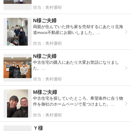
たです。対応も早く、報告や連絡、相談もしやす
担当：奥村優樹
かったです！
入居前に一部リフォームとメンテナンスを実施し
てくれたおかげで、
N様ご夫婦
安心して新生活が送れそうです！
両親が住んでいた持ち家を売却するにあたり北海
道moco不動産にお願いしました。
この度は本当にありがとうございました。
私は札幌で北見にいないため、売却方法がわから
担当：奥村優樹
ず困っていましたが北海道moco不動産に電話し
大正解でした。
遠方に住んでいたので細かい事などは代理で行っ
N様ご夫婦
ていただきとても助かりました。
中古住宅の購入にあたり大変お世話になりまし
またこちらの希望や不動産売却するにあたっての
た。
疑問などを聞いていただき不安がなくなり安心し
丁寧な対応と、わかりやすい説明でとても印象が
担当：奥村優樹
てまかせられました。
良かったです！またこまめに連絡もくださり安心
売主さんもすぐに見つけて頂き、売却までスムー
できました。
ズに話が進みストレスなく取引ができ感謝してい
いつも笑顔で明るい方で、対応して頂き本当に良
M様ご夫婦
ます。
かったと思いました！ありがとうございました！
中古住宅を探していたところ、希望条件に合う物
件を御社のホームページで見つけました。
立地や間取りが理想に近く、「これだ」と思える
担当：奥村優樹
物件に出会えたことがとても嬉しかったです。
さらに、購入後のリフォームも御社で一貫してお
願いできると知り、安心してお任せできると感じ
Ｙ様