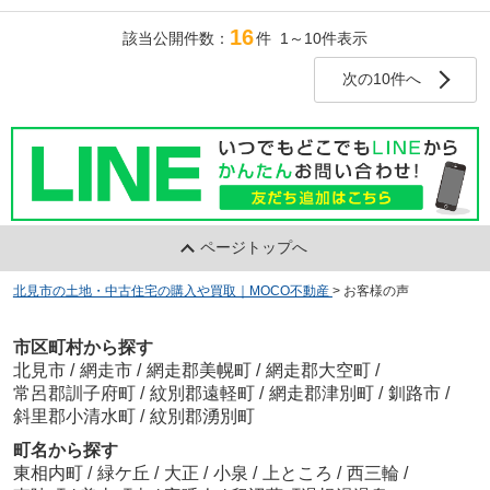
私共にはあと1件の案件があり、そちらも御社
おかげで、理想的な環境で子どもたちを育てるこ
にお願いしようと思っております。
16
とができ、満足しています。
該当公開件数：
件 1～10件表示
その時はまた宜しくお願いします。
次の10件へ
ページトップへ
北見市の土地・中古住宅の購入や買取｜MOCO不動産
>
お客様の声
市区町村から探す
北見市
/
網走市
/
網走郡美幌町
/
網走郡大空町
/
常呂郡訓子府町
/
紋別郡遠軽町
/
網走郡津別町
/
釧路市
/
斜里郡小清水町
/
紋別郡湧別町
町名から探す
東相内町
/
緑ケ丘
/
大正
/
小泉
/
上ところ
/
西三輪
/