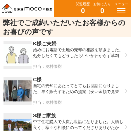
閲覧履歴
お気に入り
メニュー
0
0
弊社でご成約いただいたお客様からの
お喜びの声です
K様ご夫婦
始めにお電話で土地の売却の相談を頂きました。
処分したくてもどうしたらいいかわからず草刈り
や固定資産税などで困っている状況でおりました
担当：奥村優樹
ので大変助かりました。
また、担当者の丁寧な説明と誠実さを感じ北海道
moco不動産に売却をお願いする事にしました。
C様
こまめな連絡のおかげで安心してお任せすること
自宅の売却にあたってとてもお世話になりまし
が出来ました。
た。早く販売するための提案（安い金額で見栄え
また機会があれば依頼したいです。
をよくするリフォーム方法など）をしていただい
担当：奥村優樹
たり、また思っていたよりも高く販売してもらえ
ました。こまめにラインや電話で連絡もくれます
し、安心して取引ができたのでmoco不動産に任
S様ご家族
せて本当に良かったです。本当にありがとうござ
中古住宅購入で大変お世話になりました。人柄も
いました。
良く、様々な相談にのってくださりありがたかっ