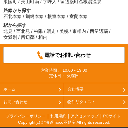
東陵町
/
美山町南
/
字呼人
/
留辺蘂町温根湯温泉
路線から探す
石北本線
/
釧網本線
/
根室本線
/
室蘭本線
駅から探す
北見
/
西北見
/
柏陽
/
網走
/
美幌
/
東相内
/
西留辺蘂
/
女満別
/
留辺蘂
/
相内
電話でお問い合わせ
営業時間：
10:00～19:00
定休日：
火曜日
ホーム
会社概要
お問い合わせ
物件リクエスト
プライバシーポリシー
利用規約
アクセスマップ
PCサイト
Copyright(c) 北海道moco不動産 All rights reserved.