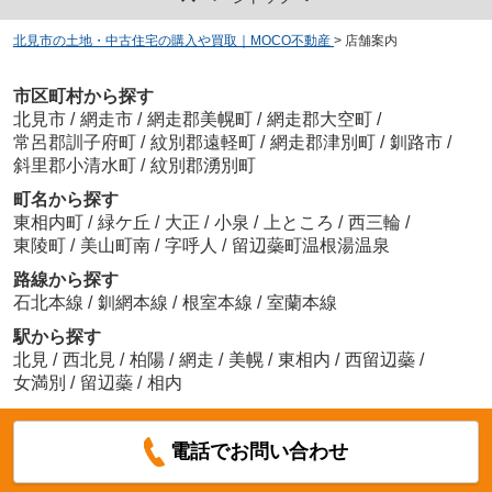
北見市の土地・中古住宅の購入や買取｜MOCO不動産
>
店舗案内
市区町村から探す
北見市
/
網走市
/
網走郡美幌町
/
網走郡大空町
/
常呂郡訓子府町
/
紋別郡遠軽町
/
網走郡津別町
/
釧路市
/
斜里郡小清水町
/
紋別郡湧別町
町名から探す
東相内町
/
緑ケ丘
/
大正
/
小泉
/
上ところ
/
西三輪
/
東陵町
/
美山町南
/
字呼人
/
留辺蘂町温根湯温泉
路線から探す
石北本線
/
釧網本線
/
根室本線
/
室蘭本線
駅から探す
北見
/
西北見
/
柏陽
/
網走
/
美幌
/
東相内
/
西留辺蘂
/
女満別
/
留辺蘂
/
相内
電話でお問い合わせ