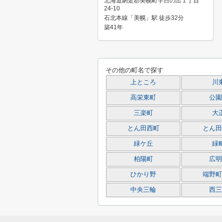
北海道網走郡美幌町字日の出１丁目
24-10
石北本線「美幌」駅 徒歩32分
築41年
その他の町名で探す
上ところ
川
高栄東町
公園
三楽町
大
とん田西町
とん田
緑ケ丘
緑
柏陽町
広明
ひかり野
端野町
中央三輪
西三