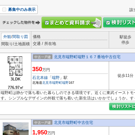
募集中のみ表示
該
外観
/
間取り図
価格
駅徒歩
停歩
交通 / 所在地
間取り/土地面積
北見市端野町端野１６７番地中古住宅
中古一戸建
350
万円
徒歩11分
石北本線
「
端野
」駅
3LDK
北海道
北見市
端野町端野
167
776.97㎡
端野町は静かで落ち着いた暮らしのできる環境です。近くに東武イーストモ
す。シンプルなデザインの外観で落ち着いた新生活はいかかでしょうか。すぐに
北見市端野町中古住宅
中古一戸建
1,950
万円