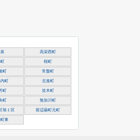
小泉
高栄西町
幸町
桜町
陵町
常盤町
相内町
北進町
芳町
並木町
央町
無加川町
町旭１区
留辺蘂町元町
山町東