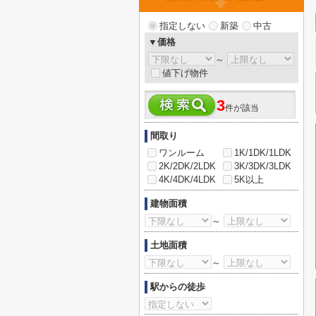
指定しない
新築
中古
▼価格
～
値下げ物件
3
件が該当
間取り
ワンルーム
1K/1DK/1LDK
2K/2DK/2LDK
3K/3DK/3LDK
4K/4DK/4LDK
5K以上
建物面積
～
土地面積
～
駅からの徒歩