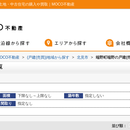
土地・中古住宅の購入や買取｜MOCO不動産
OCO不動産
>
(戸建(売買))地域から探す
>
北見市
>
端野町端野の戸建(売
覧
面積
下限なし～上限なし
築年数
指定しない
間取り
指定なし
並び順：