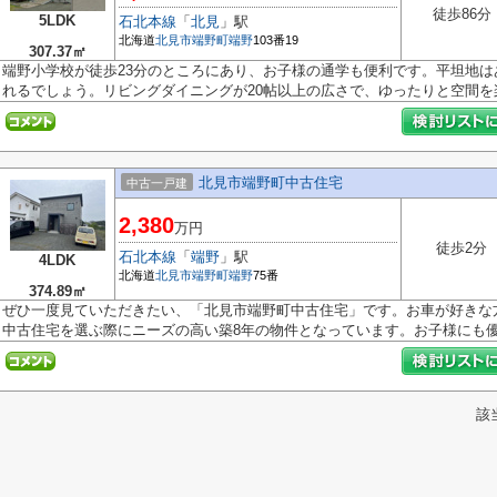
徒歩86分
5LDK
石北本線
「
北見
」駅
北海道
北見市
端野町端野
103番19
307.37㎡
端野小学校が徒歩23分のところにあり、お子様の通学も便利です。平坦地
れるでしょう。リビングダイニングが20帖以上の広さで、ゆったりと空間を楽.
北見市端野町中古住宅
中古一戸建
2,380
万円
徒歩2分
石北本線
「
端野
」駅
4LDK
北海道
北見市
端野町端野
75番
374.89㎡
ぜひ一度見ていただきたい、「北見市端野町中古住宅」です。お車が好きな
中古住宅を選ぶ際にニーズの高い築8年の物件となっています。お子様にも優.
該