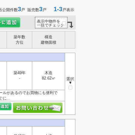
3
3
1-3
当公開件数
戸 販売数
戸
戸表示
表示中物件を
一括でチェック
築年数
構造
方位
建物面積
築49年
木造
-
82.62㎡
選択
▼
ールがあるのでお買物にも便利で
...