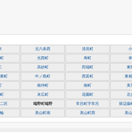
東
北六条西
清見町
町
光西町
寿町
正
高砂町
田端町
東
東町
中ノ島町
西富町
東
町
南仲町
南町
美
町
末広町
花園町
北
二区
端野町端野
常呂町字常呂
留辺蘂
輪
美山町南
美山町西
美