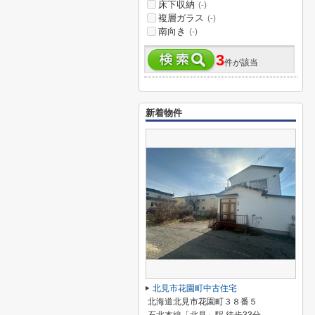
床下収納
(-)
複層ガラス
(-)
南向き
(-)
3
件が該当
新着物件
北見市花園町中古住宅
北海道北見市花園町３８番５