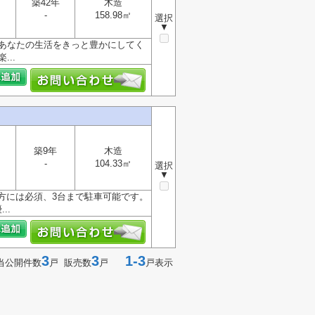
築42年
木造
-
158.98㎡
選択
▼
はあなたの生活をきっと豊かにしてく
..
築9年
木造
-
104.33㎡
選択
▼
方には必須、3台まで駐車可能です。
..
3
3
1-3
当公開件数
戸 販売数
戸
戸表示