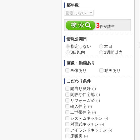
築年数
3
件が該当
情報公開日
指定しない
本日
3日以内
1週間以内
画像・動画あり
画像あり
動画あり
こだわり条件
陽当り良好
(-)
閑静な住宅地
(-)
リフォーム済
(-)
輸入住宅
(-)
二世帯住宅
(-)
システムキッチン
(-)
対面式キッチン
(-)
アイランドキッチン
(-)
床暖房
(-)