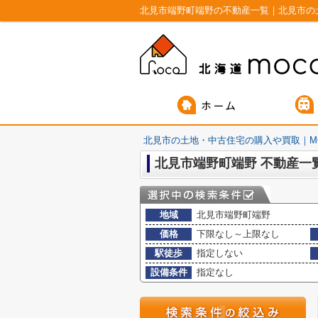
北見市端野町端野の不動産一覧｜北見市の
北見市の土地・中古住宅の購入や買取｜M
北見市端野町端野 不動産一
地域
北見市端野町端野
価格
下限なし～上限なし
駅徒歩
指定しない
設備条件
指定なし