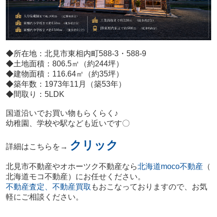
◆所在地：北見市東相内町588-3・588-9
◆土地面積：806.5㎡（約244坪）
◆建物面積：116.64㎡（約35坪）
◆築年数：1973年11月（築53年）
◆間取り：5LDK
国道沿いでお買い物もらくらく♪
幼稚園、学校や駅なども近いです〇
クリック
詳細はこちらを→
北見市不動産やオホーツク不動産
なら
北海道moco不動産
（
北海道モコ不動産）にお任せください。
不動産査定、不動産買取
もおこなっておりますので、
お気
軽にご相談ください。