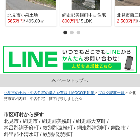
北見市小泉土地
網走郡美幌町中古住宅
北見市西三
585万円
/ 495.00㎡
800万円
/ 5LDK
2,500万円
/
ページトップへ
北見市の土地・中古住宅の購入や買取｜MOCO不動産
>
ブログ記事一覧
>
☆北
見市東相内町 中古住宅 値下げ致しました☆
市区町村から探す
北見市
/
網走市
/
網走郡美幌町
/
網走郡大空町
/
常呂郡訓子府町
/
紋別郡遠軽町
/
網走郡津別町
/
釧路市
/
斜里郡小清水町
/
紋別郡湧別町