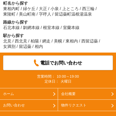
町名から探す
東相内町
/
緑ケ丘
/
大正
/
小泉
/
上ところ
/
西三輪
/
東陵町
/
美山町南
/
字呼人
/
留辺蘂町温根湯温泉
路線から探す
石北本線
/
釧網本線
/
根室本線
/
室蘭本線
駅から探す
北見
/
西北見
/
柏陽
/
網走
/
美幌
/
東相内
/
西留辺蘂
/
女満別
/
留辺蘂
/
相内
電話でお問い合わせ
営業時間：
10:00～19:00
定休日：
火曜日
ホーム
会社概要
お問い合わせ
物件リクエスト