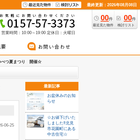
最終更新：2026年08月08日
00
00
件
件
最近見た物件
検討リスト
営業時間：10:00～19:00
定休日：火曜日
つべつ夏まつり 開催☆
最新記事
覧
お盆休みのお知
らせ
☆お値下げいた
しました‼北見
26-06-25
市花園町にある
中古住宅☆