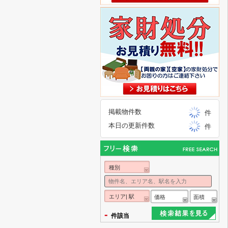
掲載物件数
件
本日の更新件数
件
種別
エリア| 駅
価格
面積
-
件該当