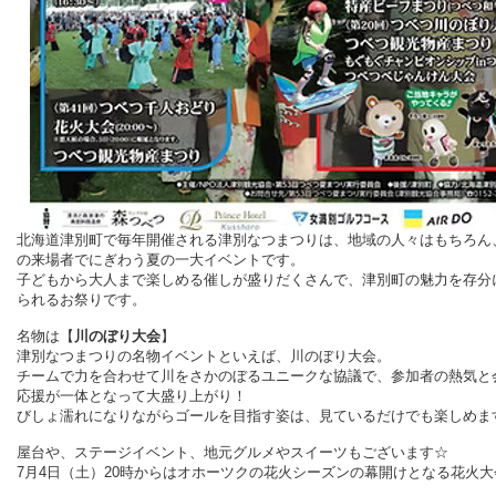
北海道津別町で毎年開催される津別なつまつりは、地域の人々はもちろん
の来場者でにぎわう夏の一大イベントです。
子どもから大人まで楽しめる催しが盛りだくさんで、津別町の魅力を存分
られるお祭りです。
名物は【
川のぼり大会
】
津別なつまつりの名物イベントといえば、川のぼり大会。
チームで力を合わせて川をさかのぼるユニークな協議で、参加者の熱気と
応援が一体となって大盛り上がり！
びしょ濡れになりながらゴールを目指す姿は、見ているだけでも楽しめま
屋台や、ステージイベント、地元グルメやスイーツもございます☆
7月4日（土）20時からはオホーツクの花火シーズンの幕開けとなる花火大