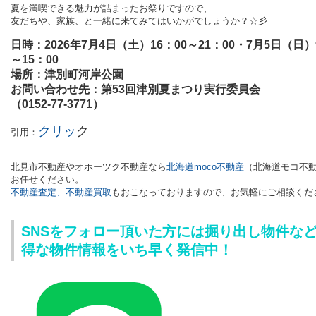
夏を満喫できる魅力が詰まったお祭りですので、
友だちや、家族、と一緒に来てみてはいかがでしょうか？☆彡
日時：2026年7月4日（土）16：00～21：00・7月5日（日）
～15：00
場所：津別町河岸公園
お問い合わせ先：第53回津別夏まつり実行委員会
（0152-77-3771）
クリッ
ク
引用：
北見市不動産やオホーツク不動産
なら
北海道moco不動産
（
北海道モコ不
お任せください。
不動産査定、不動産買取
もおこなっておりますので、
お気軽にご相談くだ
SNSをフォロー頂いた方には掘り出し物件な
得な物件情報をいち早く発信中！