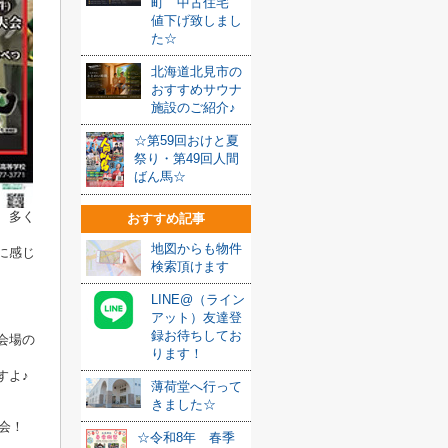
町 中古住宅
値下げ致しまし
た☆
北海道北見市の
おすすめサウナ
施設のご紹介♪
☆第59回おけと夏
祭り・第49回人間
ばん馬☆
、多く
おすすめ記事
地図からも物件
に感じ
検索頂けます
LINE@（ライン
アット）友達登
録お待ちしてお
会場の
ります！
すよ♪
薄荷堂へ行って
きました☆
会！
☆令和8年 春季