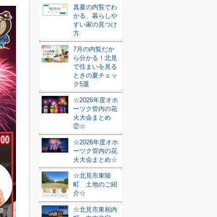
真夏の内覧でわ
かる、暮らしや
すい家の見つけ
方
7月の内覧だか
ら分かる！北見
で住まいを見る
ときの夏チェッ
ク5選
☆2026年度オホ
ーツク管内の花
火大会まとめ
②☆
☆2026年度オホ
ーツク管内の花
火大会まとめ☆
☆北見市東陵
町 土地のご紹
介☆
☆北見市東相内