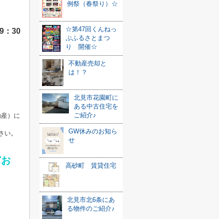
例祭（春祭り）☆
☆第47回くんねっ
9：30
ぷふるさとまつ
り 開催☆
不動産売却と
は！？
北見市花園町に
ある中古住宅を
ご紹介♪
動産）に
GW休みのお知ら
さい。
せ
どお
高砂町 賃貸住宅
北見市北6条にあ
る物件のご紹介♪