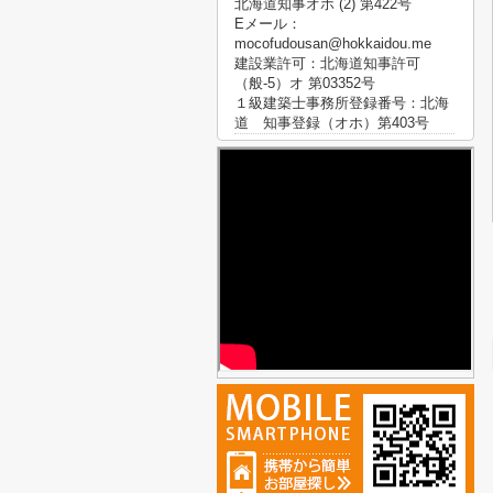
北海道知事オホ (2) 第422号
Eメール：
mocofudousan@hokkaidou.me
建設業許可：北海道知事許可
（般-5）オ 第03352号
１級建築士事務所登録番号：北海
道 知事登録（オホ）第403号