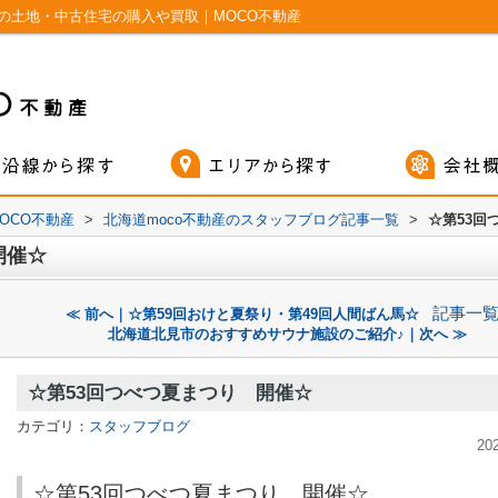
の土地・中古住宅の購入や買取｜MOCO不動産
OCO不動産
>
北海道moco不動産のスタッフブログ記事一覧
>
☆第53回
開催☆
記事一
≪ 前へ｜☆第59回おけと夏祭り・第49回人間ばん馬☆
北海道北見市のおすすめサウナ施設のご紹介♪｜次へ ≫
☆第53回つべつ夏まつり 開催☆
カテゴリ：
スタッフブログ
20
☆第53回つべつ夏まつり 開催☆