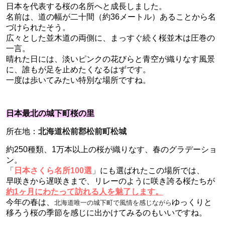
日本を代表する桜の名所へと成長しました。
名前は、道の幅が二十間（約36メートル）あることから名
づけられたそう。
広々とした並木道の両側に、まっすぐ続く桜並木は圧巻の
一言。
晴れた日には、淡いピンクの花びらと青空が織りなす風景
に、誰もが足を止めたくなるはずです。
一度は歩いてみたい特別な場所ですね。
日本
最北の城
下
町桜の里
所在地：
北海道松前郡松前町松城
約250種類、1万本以上の桜が織りなす、春のグラデーショ
ン。
「
日本さくら名所100選
」
にも選ばれたこの場所では、
早咲きから遅咲きまで、リレーのように咲き誇る桜たちが
約1ヶ月にわたって訪れる人を魅了します。
今年の春は、
ゆっくりと
北海道唯一の城下町で風情を感じながら
移ろう桜の季節を感じに出かけてみるのもいいですね。