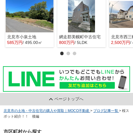
北見市小泉土地
網走郡美幌町中古住宅
北見市西三
585万円
/ 495.00㎡
800万円
/ 5LDK
2,500万円
/
ページトップへ
北見市の土地・中古住宅の購入や買取｜MOCO不動産
>
ブログ記事一覧
>
桜ス
ポット紹介！！ 後編
市区町村から探す