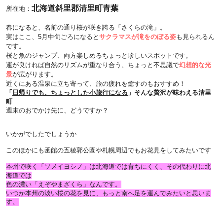
北海道斜里郡清里町青葉
所在地：
春になると、名前の通り桜が咲き誇る「さくらの滝」。
実はここ、5月中旬ごろになると
サクラマスが滝をのぼる姿
も見られるん
です。
桜と魚のジャンプ、両方楽しめるちょっと珍しいスポットです。
運が良ければ自然のリズムが重なり合う、ちょっと不思議で
幻想的な光
景
が広がります。
近くにある温泉に立ち寄って、旅の疲れを癒すのもおすすめ！
「
日帰りでも、ちょっとした小旅行になる
」そんな贅沢が味わえる清里
町
週末のおでかけ先に、どうですか？
いかがでしたでしょうか
このほかにも函館の五稜郭公園や札幌周辺でもお花見をしてみたいです
本州で咲く「ソメイヨシノ」は北海道では育ちにくく、その代わりに北
海道では
色の濃い「えぞやまざくら」なんです。
いつか本州の淡い桜の花を見に、もっと南へ足を運んでみたいと思いま
す。