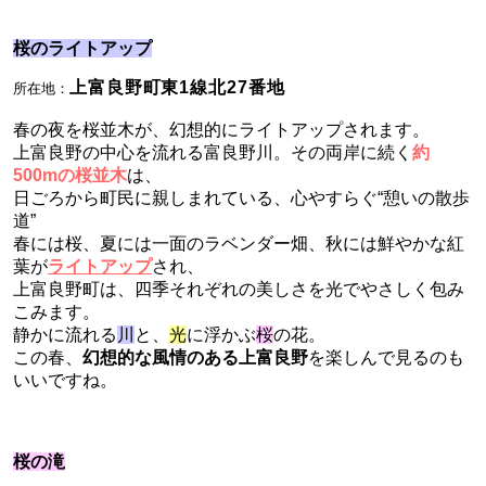
桜のライトアップ
上富良野町東1線北27番地
所在地：
春の夜を桜並木が、幻想的にライトアップされます。
上富良野の中心を流れる富良野川。その両岸に続く
約
500mの桜並木
は、
日ごろから町民に親しまれている、心やすらぐ“憩いの散歩
道”
春には桜、夏には一面のラベンダー畑、秋には鮮やかな紅
葉が
ライトアップ
され、
上富良野町は、四季それぞれの美しさを光でやさしく包み
こみます。
静かに流れる
川
と、
光
に浮かぶ
桜
の花。
この春、
幻想的な風情のある上富良野
を楽しんで見るのも
いいですね。
桜の滝