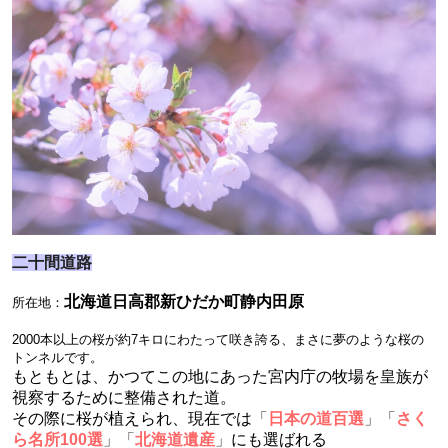
二十間道路
北海道日高郡新ひだか町静内田原
所在地：
2000本以上の桜が約7キロにわたって咲き誇る、まさに夢のような桜の
トンネルです。
もともとは、かつてこの地にあった宮内庁の牧場を皇族が
視察するために整備された道。
その際に桜が植えられ、現在では
「
日本の道百選
」「
さく
ら名所100選
」「
北海道遺産
」
にも選ばれる