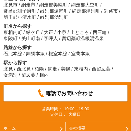
北見市
/
網走市
/
網走郡美幌町
/
網走郡大空町
/
常呂郡訓子府町
/
紋別郡遠軽町
/
網走郡津別町
/
釧路市
/
斜里郡小清水町
/
紋別郡湧別町
町名から探す
東相内町
/
緑ケ丘
/
大正
/
小泉
/
上ところ
/
西三輪
/
東陵町
/
美山町南
/
字呼人
/
留辺蘂町温根湯温泉
路線から探す
石北本線
/
釧網本線
/
根室本線
/
室蘭本線
駅から探す
北見
/
西北見
/
柏陽
/
網走
/
美幌
/
東相内
/
西留辺蘂
/
女満別
/
留辺蘂
/
相内
電話でお問い合わせ
営業時間：
10:00～19:00
定休日：
火曜日
ホーム
会社概要