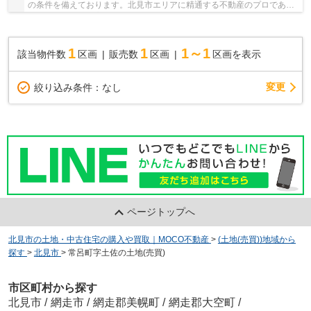
の条件を備えております。北見市エリアに精通する不動産のプロである
当社スタッフが丁寧かつ適切に住まい探しのア...
1
1
1～1
該当物件数
区画
販売数
区画
区画を表示
変更
絞り込み条件：
なし
ページトップへ
北見市の土地・中古住宅の購入や買取｜MOCO不動産
>
(土地(売買))地域から
探す
>
北見市
>
常呂町字土佐の土地(売買)
市区町村から探す
北見市
/
網走市
/
網走郡美幌町
/
網走郡大空町
/