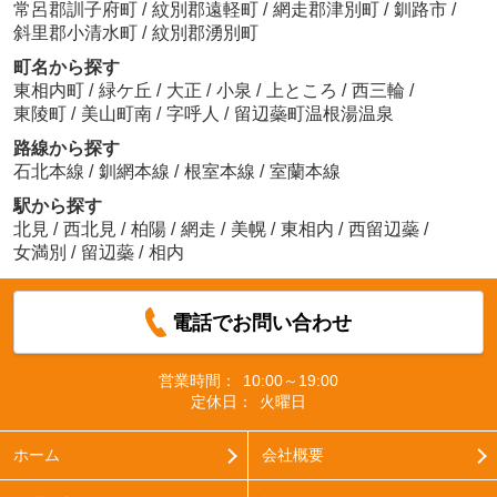
常呂郡訓子府町
/
紋別郡遠軽町
/
網走郡津別町
/
釧路市
/
斜里郡小清水町
/
紋別郡湧別町
町名から探す
東相内町
/
緑ケ丘
/
大正
/
小泉
/
上ところ
/
西三輪
/
東陵町
/
美山町南
/
字呼人
/
留辺蘂町温根湯温泉
路線から探す
石北本線
/
釧網本線
/
根室本線
/
室蘭本線
駅から探す
北見
/
西北見
/
柏陽
/
網走
/
美幌
/
東相内
/
西留辺蘂
/
女満別
/
留辺蘂
/
相内
電話でお問い合わせ
営業時間：
10:00～19:00
定休日：
火曜日
ホーム
会社概要