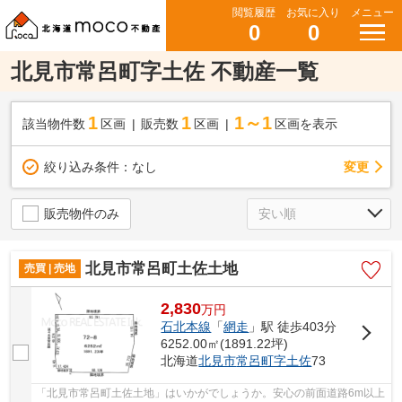
閲覧履歴
お気に入り
メニュー
0
0
北見市常呂町字土佐 不動産一覧
1
1
1～1
該当物件数
区画
販売数
区画
区画を表示
変更
絞り込み条件：
なし
販売物件のみ
北見市常呂町土佐土地
売買 | 売地
2,830
万
円
石北本線
「
網走
」駅 徒歩403分
6252.00㎡(1891.22坪)
北海道
北見市
常呂町字土佐
73
「北見市常呂町土佐土地」はいかがでしょうか。安心の前面道路6m以上