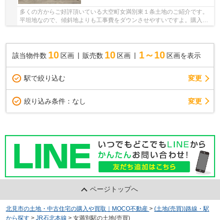
多くの方からご好評頂いている大空町女満別東１条土地のご紹介です。
平坦地なので、傾斜地よりも工事費をダウンさせやすいですよ。購入価
格450万円と好条件です。ぜひご検討してみては...
10
10
1～10
該当物件数
区画
販売数
区画
区画を表示
駅で絞り込む
変更
変更
絞り込み条件：
なし
ページトップへ
北見市の土地・中古住宅の購入や買取｜MOCO不動産
>
(土地(売買))路線・駅
から探す
>
JR石北本線
>
女満別駅の土地(売買)