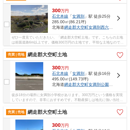
300
万
円
石北本線
「
女満別
」駅 徒歩25分
285.00㎡(86.21坪)
北海道
網走郡大空町
女満別西六条
５丁目33
ぜひ一度見ていただきたい、「網走郡大空町土地」です。こちらの土地
は前面道路6m以上です。価格300万円の土地です。平坦な土地なので、
擁壁・造成費用を抑えられます。地域に詳しい当...
網走郡大空町土地
売買 | 売地
300
万
円
石北本線
「
女満別
」駅 徒歩16分
495.00㎡(149.73坪)
北海道
網走郡大空町
女満別公園
５丁目94-5
徒歩18分の場所に女満別小学校があります。300万円という価格を実現
していますので、非常におすすめです。不動産探しは地元に強い当社に
お任せください。スタッフが日々情報を収集して...
網走郡大空町土地
売買 | 売地
300
万
円