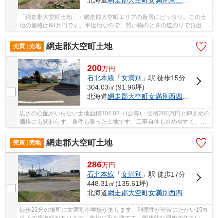
北海道
網走郡大空町
女満別東二条
４丁目
「網走郡大空町土地」：網走郡大空町エリアの新居にピッタリ。この土
地の価格は68万円です。平坦地なので、買い物のときの道のりで負担抑
えることができますよ。駅から徒歩6分圏内に立...
網走郡大空町土地
売買 | 売地
200
万
円
石北本線
「
女満別
」駅 徒歩15分
304.03㎡(91.96坪)
北海道
網走郡大空町
女満別西四条
２丁目
広さの心配がいらない土地面積304.03㎡(公簿)。価格200万円と抑えめの
価格にも関わらず、条件も整った土地です。工事自体も進めやすく、工
事時間も短くなりやすい平坦地です。住まい探...
網走郡大空町土地
売買 | 売地
286
万
円
石北本線
「
女満別
」駅 徒歩17分
448.31㎡(135.61坪)
北海道
網走郡大空町
女満別西四条
２丁目86
徒歩22分の場所に女満別小学校があります。利便性が非常にたかい15m