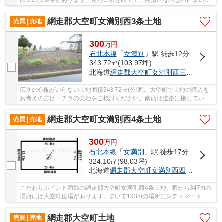
以上の接道幅があります。角地に家を建てて、開放的な理想の住まいを
築きましょう。プロのアドバイスで、あなたの不...
網走郡大空町女満別西3条土地
売買 | 売地
300
万
円
石北本線
「
女満別
」駅 徒歩12分
343.72㎡(103.97坪)
北海道
網走郡大空町
女満別西三条
２丁目5
広さの心配がいらない土地面積343.72㎡(公簿)。大空町で土地の購入を
お考えの方はコチラの売地をご検討ください。南西側道路に接している
為、日当たりを確保することができます。住ま...
網走郡大空町女満別西4条土地
売買 | 売地
300
万
円
石北本線
「
女満別
」駅 徒歩17分
324.10㎡(98.03坪)
北海道
網走郡大空町
女満別西四条
３丁目1
こだわりポイント満載の網走郡大空町女満別西4条土地。家から347mの
場所には大空町役場があります。歩いて193mの場所にシティマート め
まんべつ店があります。お客様の不動産探しを、...
網走郡大空町土地
売買 | 売地