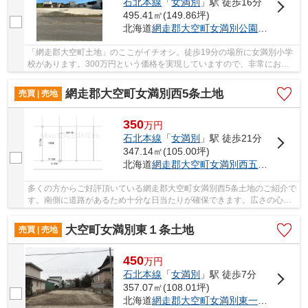
石北本線
「
女満別
」駅 徒歩16分
495.41㎡(149.86坪)
北海道
網走郡大空町
女満別公園
５丁目94-5
「網走郡大空町土地」のここがイチオシ。徒歩19分の場所に女満別小学
校があります。300万円という価格を実現していますので、非常におす
すめです。不動産情報をお探しなら、ぜひ当社に...
網走郡大空町女満別西5条土地
売買 | 売地
350
万
円
石北本線
「
女満別
」駅 徒歩21分
347.14㎡(105.00坪)
北海道
網走郡大空町
女満別西五条
３丁目1
多くの方からご好評頂いている網走郡大空町女満別西5条土地のご紹介で
す。南側に道路があるため十分な日当たりが確保できます。広さの心配
がいらない土地面積347.14㎡(公簿)。地元密着...
大空町女満別東１条土地
売買 | 売地
450
万
円
石北本線
「
女満別
」駅 徒歩7分
357.07㎡(108.01坪)
北海道
網走郡大空町
女満別東一条
４丁目１