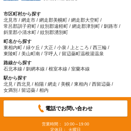
市区町村から探す
北見市
/
網走市
/
網走郡美幌町
/
網走郡大空町
/
常呂郡訓子府町
/
紋別郡遠軽町
/
網走郡津別町
/
釧路市
/
斜里郡小清水町
/
紋別郡湧別町
町名から探す
東相内町
/
緑ケ丘
/
大正
/
小泉
/
上ところ
/
西三輪
/
東陵町
/
美山町南
/
字呼人
/
留辺蘂町温根湯温泉
路線から探す
石北本線
/
釧網本線
/
根室本線
/
室蘭本線
駅から探す
北見
/
西北見
/
柏陽
/
網走
/
美幌
/
東相内
/
西留辺蘂
/
女満別
/
留辺蘂
/
相内
電話でお問い合わせ
営業時間：
10:00～19:00
定休日：
火曜日