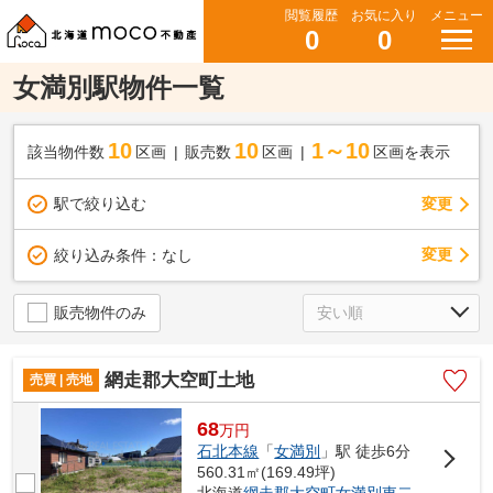
閲覧履歴
お気に入り
メニュー
0
0
女満別駅物件一覧
10
10
1～10
該当物件数
区画
販売数
区画
区画を表示
駅で絞り込む
変更
変更
絞り込み条件：
なし
販売物件のみ
網走郡大空町土地
売買 | 売地
68
万
円
石北本線
「
女満別
」駅 徒歩6分
560.31㎡(169.49坪)