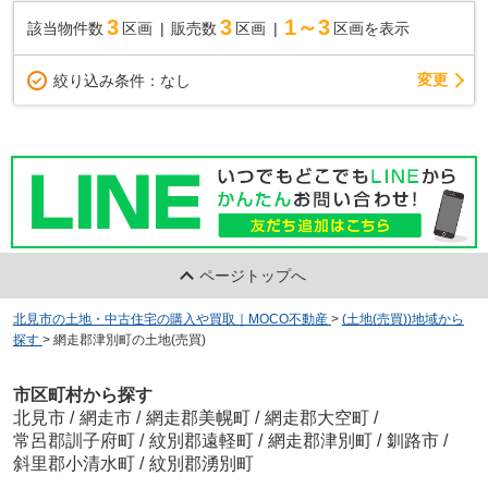
3
3
1～3
該当物件数
区画
販売数
区画
区画を表示
変更
絞り込み条件：
なし
ページトップへ
北見市の土地・中古住宅の購入や買取｜MOCO不動産
>
(土地(売買))地域から
探す
>
網走郡津別町の土地(売買)
市区町村から探す
北見市
/
網走市
/
網走郡美幌町
/
網走郡大空町
/
常呂郡訓子府町
/
紋別郡遠軽町
/
網走郡津別町
/
釧路市
/
斜里郡小清水町
/
紋別郡湧別町