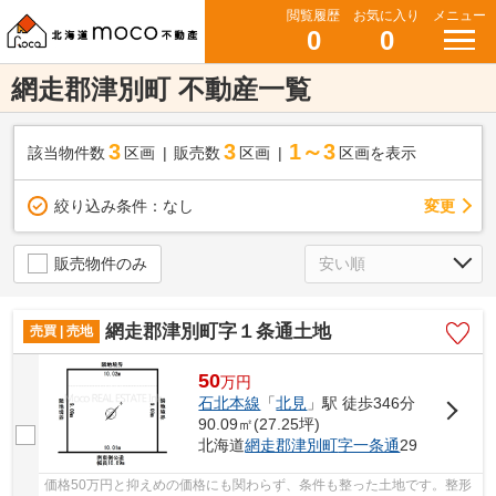
閲覧履歴
お気に入り
メニュー
0
0
網走郡津別町 不動産一覧
3
3
1～3
該当物件数
区画
販売数
区画
区画を表示
変更
絞り込み条件：
なし
販売物件のみ
網走郡津別町字１条通土地
売買 | 売地
50
万
円
石北本線
「
北見
」駅 徒歩346分
90.09㎡(27.25坪)
北海道
網走郡津別町
字一条通
29
価格50万円と抑えめの価格にも関わらず、条件も整った土地です。整形