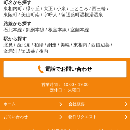
町名から探す
東相内町
/
緑ケ丘
/
大正
/
小泉
/
上ところ
/
西三輪
/
東陵町
/
美山町南
/
字呼人
/
留辺蘂町温根湯温泉
路線から探す
石北本線
/
釧網本線
/
根室本線
/
室蘭本線
駅から探す
北見
/
西北見
/
柏陽
/
網走
/
美幌
/
東相内
/
西留辺蘂
/
女満別
/
留辺蘂
/
相内
電話でお問い合わせ
営業時間：
10:00～19:00
定休日：
火曜日
ホーム
会社概要
お問い合わせ
物件リクエスト