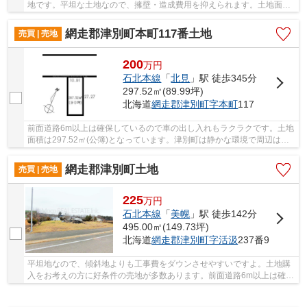
地です。平坦な土地なので、擁壁・造成費用を抑えられます。土地面積
は90.09㎡(公簿)でございます。網走郡津別町エ...
網走郡津別町本町117番土地
売買 | 売地
200
万
円
石北本線
「
北見
」駅 徒歩345分
297.52㎡(89.99坪)
北海道
網走郡津別町
字本町
117
前面道路6m以上は確保しているので車の出し入れもラクラクです。土地
面積は297.52㎡(公簿)となっています。津別町は静かな環境で周辺は自
然豊かな場所です。津別町で土地をお探しなら...
網走郡津別町土地
売買 | 売地
225
万
円
石北本線
「
美幌
」駅 徒歩142分
495.00㎡(149.73坪)
北海道
網走郡津別町
字活汲
237番9
平坦地なので、傾斜地よりも工事費をダウンさせやすいですよ。土地購
入をお考えの方に好条件の売地が多数あります。前面道路6m以上は確保
しているので車の出し入れもラクラクです。225...