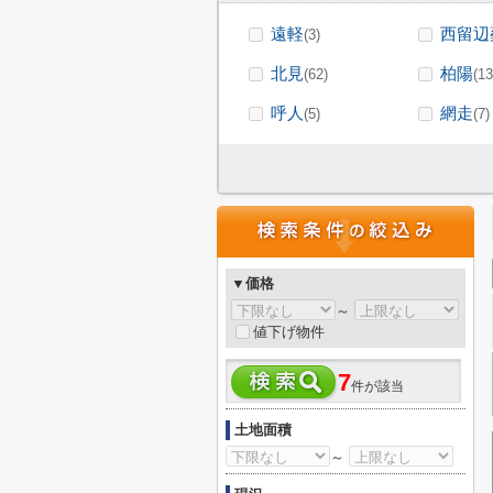
遠軽
西留辺
(3)
北見
柏陽
(62)
(13
呼人
網走
(5)
(7)
▼価格
～
値下げ物件
7
件が該当
土地面積
～