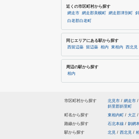
近くの市区町村から探す
網走市
網走郡美幌町
網走郡津別町
白老郡白老町
同じエリアにある駅から探す
西留辺蘂
留辺蘂
相内
東相内
西北見
周辺の駅から探す
相内
市区町村から探す
北見市
/
網走市
/
斜里郡斜里町
町名から探す
東相内町
/
大正
/
路線から探す
石北本線
/
釧網
駅から探す
北見
/
西北見
/