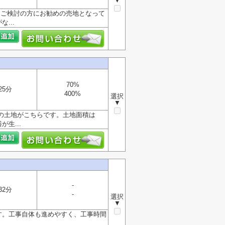
▼
をご検討の方にお勧めの売地となって
...
70%
25分
400%
選択
▼
の土地がこちらです。土地面積は
生...
-
32分
-
選択
▼
す。工事自体も進めやすく、工事時間
.