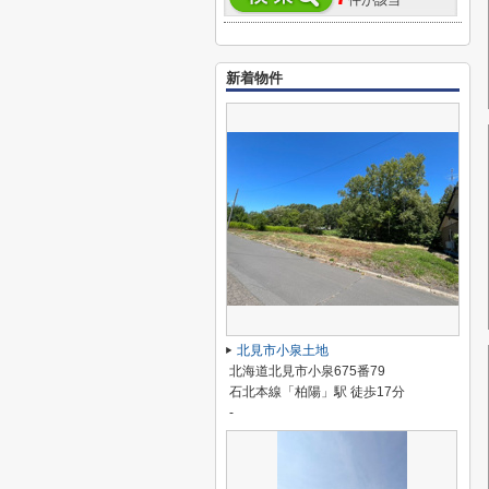
件が該当
新着物件
北見市小泉土地
北海道北見市小泉675番79
石北本線「柏陽」駅 徒歩17分
-