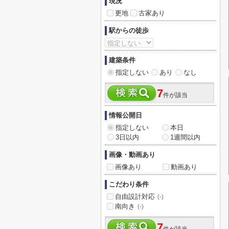
現況
更地
古家あり
駅からの徒歩
建築条件
指定しない
あり
なし
7
件が該当
情報公開日
指定しない
本日
3日以内
1週間以内
画像・動画あり
画像あり
動画あり
こだわり条件
自由設計対応
(-)
南向き
(-)
7