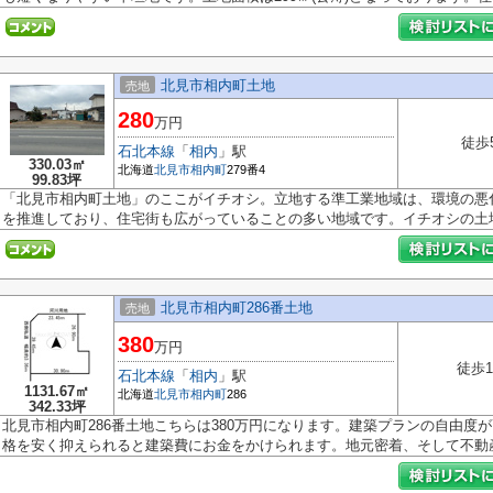
北見市相内町土地
売地
280
万円
徒歩
石北本線
「
相内
」駅
330.03㎡
北海道
北見市
相内町
279番4
99.83坪
「北見市相内町土地」のここがイチオシ。立地する準工業地域は、環境の悪
を推進しており、住宅街も広がっていることの多い地域です。イチオシの土地.
北見市相内町286番土地
売地
380
万円
徒歩1
石北本線
「
相内
」駅
1131.67㎡
北海道
北見市
相内町
286
342.33坪
北見市相内町286番土地こちらは380万円になります。建築プランの自由度
格を安く抑えられると建築費にお金をかけられます。地元密着、そして不動産.