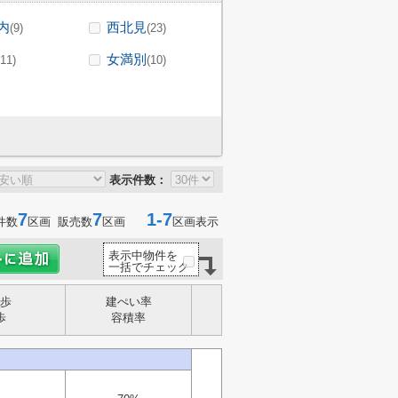
内
西北見
(9)
(23)
女満別
(11)
(10)
表示件数：
7
7
1-7
件数
区画 販売数
区画
区画表示
表示中物件を
一括でチェック
歩
建ぺい率
歩
容積率