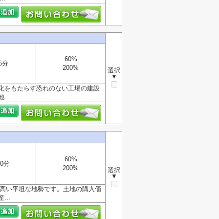
60%
5分
200%
選択
▼
化をもたらす恐れのない工場の建設
..
60%
0分
200%
選択
▼
が高い平坦な地勢です。土地の購入価
..