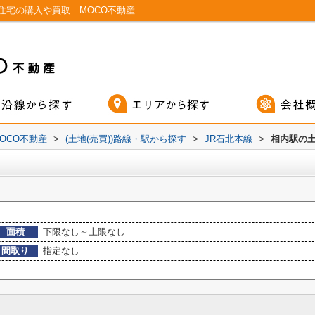
住宅の購入や買取｜MOCO不動産
OCO不動産
>
(土地(売買))路線・駅から探す
>
JR石北本線
>
相内駅の土
面積
下限なし～上限なし
間取り
指定なし