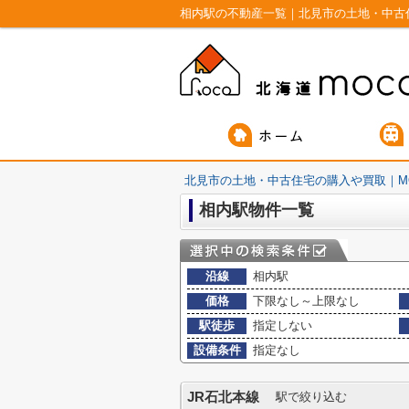
相内駅の不動産一覧｜北見市の土地・中古
北見市の土地・中古住宅の購入や買取｜M
相内駅物件一覧
沿線
相内駅
価格
下限なし～上限なし
駅徒歩
指定しない
設備条件
指定なし
JR石北本線
駅で絞り込む