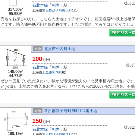
徒歩1
石北本線
「
相内
」駅
317.30㎡
北海道
常呂郡訓子府町
大町
120
95.98坪
売地をお探しの方に、こちらの土地はイチオシです。前面道路6m以上は確
クです。購入価格96万円と好条件です。ぜひご検討してみてはいかがでしょう.
北見市相内町土地
売地
100
万円
徒歩
石北本線
「
相内
」駅
148.00㎡
北海道
北見市
相内町
62
44.77坪
ぜひ一度見ていただきたい、静かな環境が魅力の「北見市相内町土地」です。
㎡(公簿)。土地のご購入をお考えなら、ぜひこちらの100万円の土地を。不動..
常呂郡訓子府町旭町124番土地
売地
150
万円
徒歩1
石北本線
「
相内
」駅
189.19㎡
北海道
常呂郡訓子府町
旭町
124