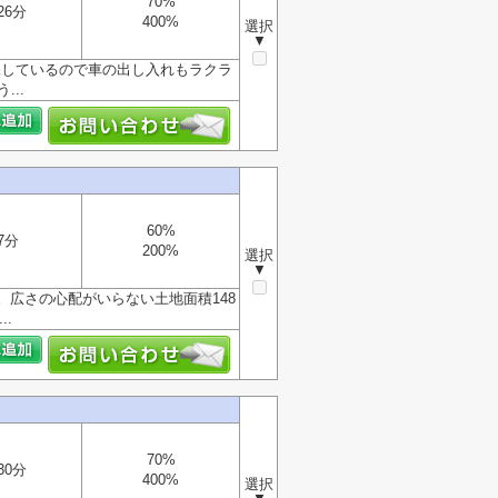
70%
26分
400%
選択
▼
保しているので車の出し入れもラクラ
..
60%
7分
200%
選択
▼
広さの心配がいらない土地面積148
.
70%
30分
400%
選択