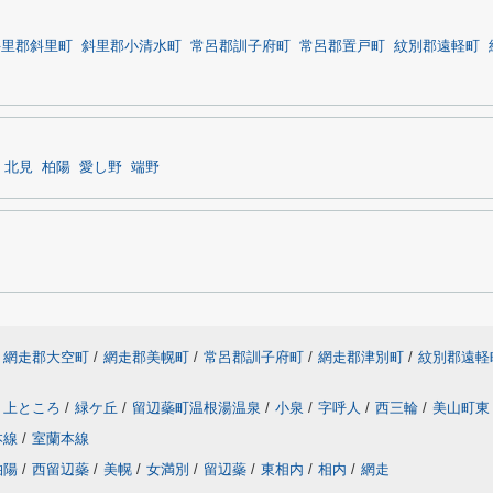
斜里郡斜里町
斜里郡小清水町
常呂郡訓子府町
常呂郡置戸町
紋別郡遠軽町
北見
柏陽
愛し野
端野
網走郡大空町
/
網走郡美幌町
/
常呂郡訓子府町
/
網走郡津別町
/
紋別郡遠軽
上ところ
/
緑ケ丘
/
留辺蘂町温根湯温泉
/
小泉
/
字呼人
/
西三輪
/
美山町東
本線
/
室蘭本線
柏陽
/
西留辺蘂
/
美幌
/
女満別
/
留辺蘂
/
東相内
/
相内
/
網走