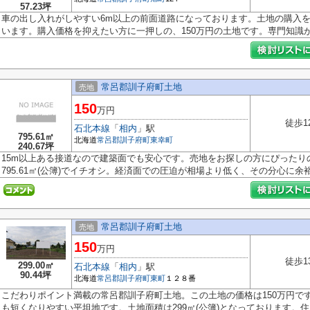
57.23坪
車の出し入れがしやすい6m以上の前面道路になっております。土地の購入
います。購入価格を抑えたい方に一押しの、150万円の土地です。専門知識がな
常呂郡訓子府町土地
売地
150
万円
徒歩1
石北本線
「
相内
」駅
795.61㎡
北海道
常呂郡訓子府町
東幸町
240.67坪
15m以上ある接道なので建築面でも安心です。売地をお探しの方にぴったり
795.61㎡(公簿)でイチオシ。経済面での圧迫が相場より低く、その分心に余裕が
常呂郡訓子府町土地
売地
150
万円
徒歩1
299.00㎡
石北本線
「
相内
」駅
90.44坪
北海道
常呂郡訓子府町
東町
１２８番
こだわりポイント満載の常呂郡訓子府町土地。この土地の価格は150万円で
も短くなりやすい平坦地です。土地面積は299㎡(公簿)となっております。住..