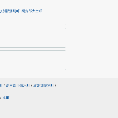
紋別郡湧別町
網走郡大空町
町
/
斜里郡小清水町
/
紋別郡湧別町
/
/
本町