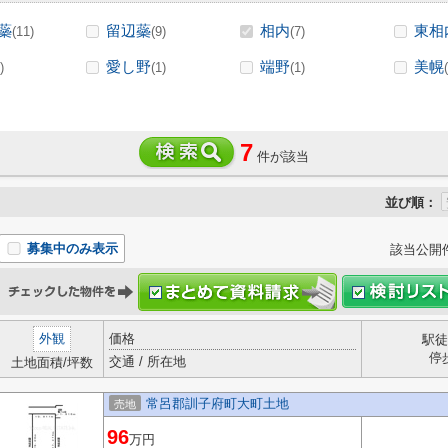
蘂
留辺蘂
相内
東相
(11)
(9)
(7)
愛し野
端野
美幌
)
(1)
(1)
7
件が該当
並び順：
募集中のみ表示
該当公開
外観
価格
駅徒
停
交通 / 所在地
土地面積/坪数
常呂郡訓子府町大町土地
売地
96
万円