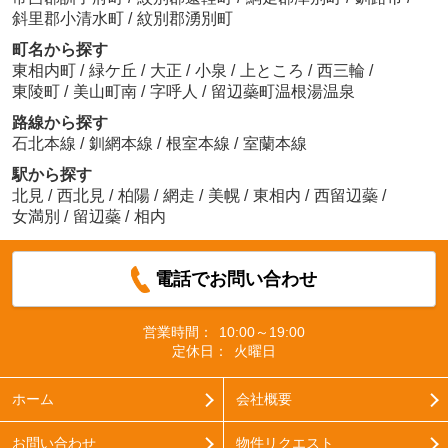
斜里郡小清水町
/
紋別郡湧別町
町名から探す
東相内町
/
緑ケ丘
/
大正
/
小泉
/
上ところ
/
西三輪
/
東陵町
/
美山町南
/
字呼人
/
留辺蘂町温根湯温泉
路線から探す
石北本線
/
釧網本線
/
根室本線
/
室蘭本線
駅から探す
北見
/
西北見
/
柏陽
/
網走
/
美幌
/
東相内
/
西留辺蘂
/
女満別
/
留辺蘂
/
相内
電話でお問い合わせ
営業時間：
10:00～19:00
定休日：
火曜日
ホーム
会社概要
お問い合わせ
物件リクエスト