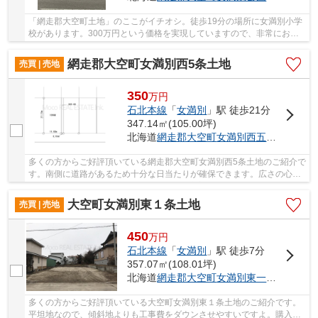
「網走郡大空町土地」のここがイチオシ。徒歩19分の場所に女満別小学
校があります。300万円という価格を実現していますので、非常におす
すめです。不動産情報をお探しなら、ぜひ当社に...
網走郡大空町女満別西5条土地
売買 | 売地
350
万
円
石北本線
「
女満別
」駅 徒歩21分
347.14㎡(105.00坪)
北海道
網走郡大空町
女満別西五条
３丁目1
多くの方からご好評頂いている網走郡大空町女満別西5条土地のご紹介で
す。南側に道路があるため十分な日当たりが確保できます。広さの心配
がいらない土地面積347.14㎡(公簿)。地元密着...
大空町女満別東１条土地
売買 | 売地
450
万
円
石北本線
「
女満別
」駅 徒歩7分
357.07㎡(108.01坪)
北海道
網走郡大空町
女満別東一条
４丁目１
多くの方からご好評頂いている大空町女満別東１条土地のご紹介です。
平坦地なので、傾斜地よりも工事費をダウンさせやすいですよ。購入価