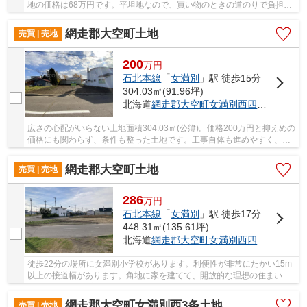
地の価格は68万円です。平坦地なので、買い物のときの道のりで負担抑
えることができますよ。駅から徒歩6分圏内に立...
網走郡大空町土地
売買 | 売地
200
万
円
石北本線
「
女満別
」駅 徒歩15分
304.03㎡(91.96坪)
北海道
網走郡大空町
女満別西四条
２丁目
広さの心配がいらない土地面積304.03㎡(公簿)。価格200万円と抑えめの
価格にも関わらず、条件も整った土地です。工事自体も進めやすく、工
事時間も短くなりやすい平坦地です。住まい探...
網走郡大空町土地
売買 | 売地
286
万
円
石北本線
「
女満別
」駅 徒歩17分
448.31㎡(135.61坪)
北海道
網走郡大空町
女満別西四条
２丁目86
徒歩22分の場所に女満別小学校があります。利便性が非常にたかい15m
以上の接道幅があります。角地に家を建てて、開放的な理想の住まいを
築きましょう。プロのアドバイスで、あなたの不...
網走郡大空町女満別西3条土地
売買 | 売地