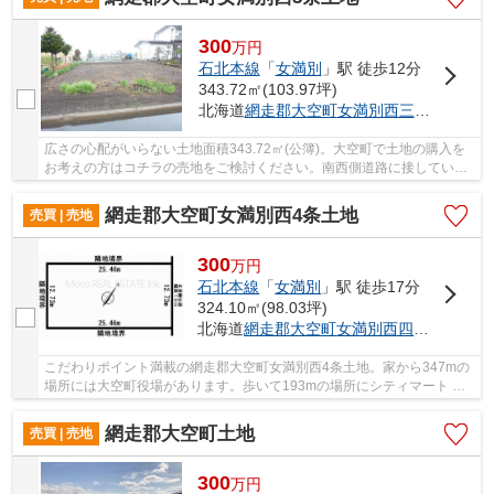
300
万
円
石北本線
「
女満別
」駅 徒歩12分
343.72㎡(103.97坪)
北海道
網走郡大空町
女満別西三条
２丁目5
広さの心配がいらない土地面積343.72㎡(公簿)。大空町で土地の購入を
お考えの方はコチラの売地をご検討ください。南西側道路に接している
為、日当たりを確保することができます。住ま...
網走郡大空町女満別西4条土地
売買 | 売地
300
万
円
石北本線
「
女満別
」駅 徒歩17分
324.10㎡(98.03坪)
北海道
網走郡大空町
女満別西四条
３丁目1
こだわりポイント満載の網走郡大空町女満別西4条土地。家から347mの
場所には大空町役場があります。歩いて193mの場所にシティマート め
まんべつ店があります。お客様の不動産探しを、...
網走郡大空町土地
売買 | 売地
300
万
円