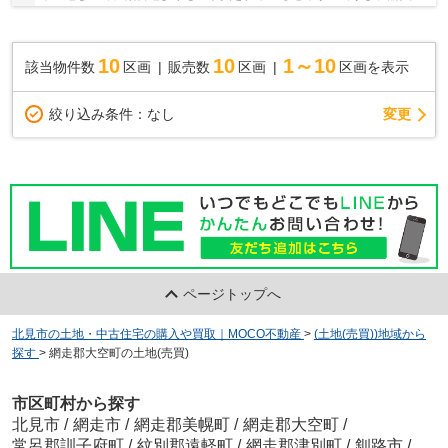
格450万円と好条件です。ぜひご検討してみては...
10
10
1～10
該当物件数
区画
販売数
区画
区画を表示
変更
絞り込み条件：
なし
ページトップへ
北見市の土地・中古住宅の購入や買取｜MOCO不動産
>
(土地(売買))地域から
探す
>
網走郡大空町の土地(売買)
市区町村から探す
北見市
/
網走市
/
網走郡美幌町
/
網走郡大空町
/
常呂郡訓子府町
/
紋別郡遠軽町
/
網走郡津別町
/
釧路市
/