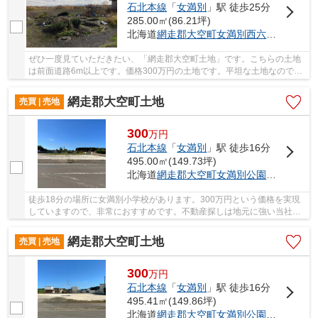
石北本線
「
女満別
」駅 徒歩25分
285.00㎡(86.21坪)
北海道
網走郡大空町
女満別西六条
５丁目33
ぜひ一度見ていただきたい、「網走郡大空町土地」です。こちらの土地
は前面道路6m以上です。価格300万円の土地です。平坦な土地なので、
擁壁・造成費用を抑えられます。地域に詳しい当...
網走郡大空町土地
売買 | 売地
300
万
円
石北本線
「
女満別
」駅 徒歩16分
495.00㎡(149.73坪)
北海道
網走郡大空町
女満別公園
５丁目94-5
徒歩18分の場所に女満別小学校があります。300万円という価格を実現
していますので、非常におすすめです。不動産探しは地元に強い当社に
お任せください。スタッフが日々情報を収集して...
網走郡大空町土地
売買 | 売地
300
万
円
石北本線
「
女満別
」駅 徒歩16分
495.41㎡(149.86坪)
北海道
網走郡大空町
女満別公園
５丁目94-5