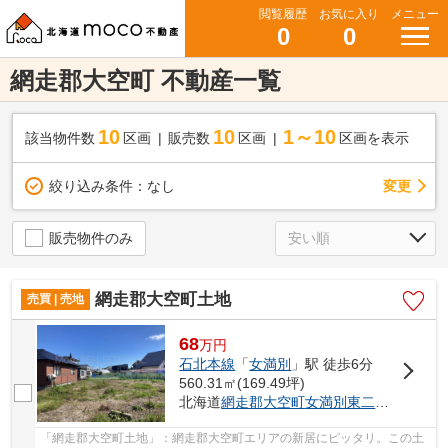
閲覧履歴
お気に入り
メニュー
0
0
網走郡大空町 不動産一覧
10
10
1～10
該当物件数
区画
販売数
区画
区画を表示
変更
絞り込み条件：
なし
販売物件のみ
網走郡大空町土地
売買 | 売地
68
万
円
石北本線
「
女満別
」駅 徒歩6分
560.31㎡(169.49坪)
北海道
網走郡大空町
女満別東二条
４丁目
「網走郡大空町土地」：網走郡大空町エリアの新居にピッタリ。この土