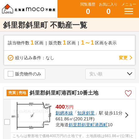
閲覧履歴
お気に入り
メニュー
0
0
斜里郡斜里町 不動産一覧
1
1
1～1
該当物件数
区画
販売数
区画
区画を表示
変更
絞り込み条件：
なし
販売物件のみ
斜里郡斜里町港西町10番土地
売買 | 売地
400
万
円
釧網本線
「
知床斜里
」駅 徒歩11分
661.86㎡(200.21坪)
北海道
斜里郡斜里町
港西町
10
こちらは整形地で価格400万円の土地です。土地面積は661.86㎡(公簿)と