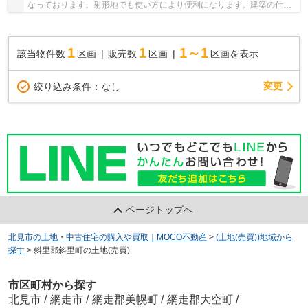
なっております。射形地でも使い方により便利になります。建築の仕方
や土地の使い方もしっかりトータルサポートい...
1
1
1～1
該当物件数
区画
販売数
区画
区画を表示
変更
絞り込み条件：
なし
ページトップへ
北見市の土地・中古住宅の購入や買取｜MOCO不動産
>
(土地(売買))地域から
探す
>
斜里郡斜里町の土地(売買)
市区町村から探す
北見市
/
網走市
/
網走郡美幌町
/
網走郡大空町
/