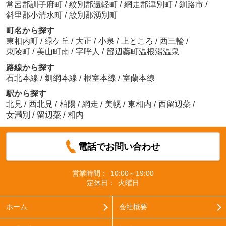
常呂郡訓子府町
/
紋別郡遠軽町
/
網走郡津別町
/
釧路市
/
斜里郡小清水町
/
紋別郡湧別町
町名から探す
東相内町
/
緑ケ丘
/
大正
/
小泉
/
上ところ
/
西三輪
/
東陵町
/
美山町南
/
字呼人
/
留辺蘂町温根湯温泉
路線から探す
石北本線
/
釧網本線
/
根室本線
/
室蘭本線
駅から探す
北見
/
西北見
/
柏陽
/
網走
/
美幌
/
東相内
/
西留辺蘂
/
女満別
/
留辺蘂
/
相内
電話でお問い合わせ
営業時間：
10:00～19:00
定休日：
火曜日
ホーム
会社概要