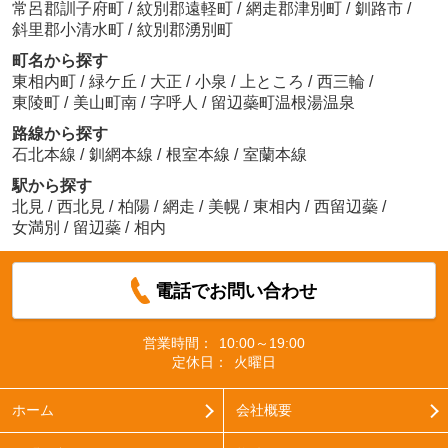
常呂郡訓子府町
/
紋別郡遠軽町
/
網走郡津別町
/
釧路市
/
斜里郡小清水町
/
紋別郡湧別町
町名から探す
東相内町
/
緑ケ丘
/
大正
/
小泉
/
上ところ
/
西三輪
/
東陵町
/
美山町南
/
字呼人
/
留辺蘂町温根湯温泉
路線から探す
石北本線
/
釧網本線
/
根室本線
/
室蘭本線
駅から探す
北見
/
西北見
/
柏陽
/
網走
/
美幌
/
東相内
/
西留辺蘂
/
女満別
/
留辺蘂
/
相内
電話でお問い合わせ
営業時間：
10:00～19:00
定休日：
火曜日
ホーム
会社概要