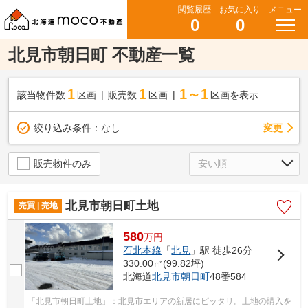
閲覧履歴
お気に入り
メニュー
0
0
北見市朝日町 不動産一覧
1
1
1～1
該当物件数
区画
販売数
区画
区画を表示
変更
絞り込み条件：
なし
販売物件のみ
北見市朝日町土地
売買 | 売地
580
万
円
石北本線
「
北見
」駅 徒歩26分
330.00㎡(99.82坪)
北海道
北見市
朝日町
48番584
「北見市朝日町土地」：北見市エリアの新居にピッタリ。土地の購入を