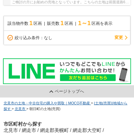
ご検討の方にお勧めの売地となっています。こちらの土地は前面道路6m
以上です。傾斜地よりも工事費をダウンさせや...
1
1
1～1
該当物件数
区画
販売数
区画
区画を表示
変更
絞り込み条件：
なし
ページトップへ
北見市の土地・中古住宅の購入や買取｜MOCO不動産
>
(土地(売買))地域から
探す
>
北見市
>
朝日町の土地(売買)
市区町村から探す
北見市
/
網走市
/
網走郡美幌町
/
網走郡大空町
/