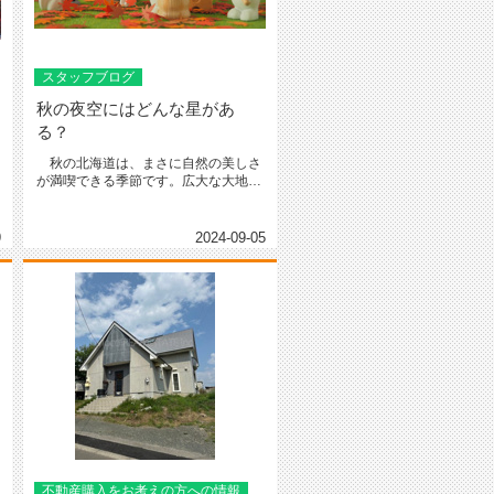
スタッフブログ
秋の夜空にはどんな星があ
る？
）
秋の北海道は、まさに自然の美しさ
が満喫できる季節です。広大な大地が
紅葉で彩られ、空気は澄み渡り、朝...
9
2024-09-05
不動産購入をお考えの方への情報