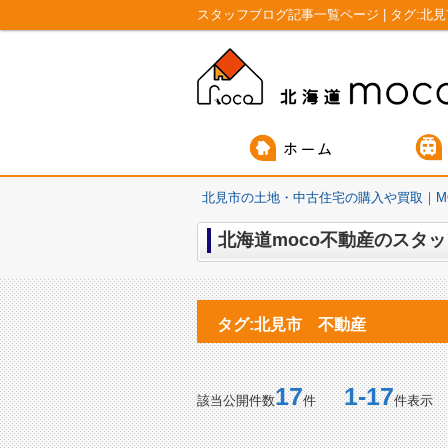
北見市の土地・中古住宅の購入や買取｜M
北海道moco不動産のスタッ
タグ:北見市 不動産
17
1-17
該当公開件数
件
件表示