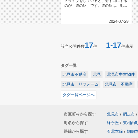
ドライブをしていると、必ず目にする
のが「道の駅」です。道の駅は、地域
の特産品やグルメを楽しむことがで...
2024-07-29
17
1-17
該当公開件数
件
件表示
タグ一覧
北見市不動産
北見
北見市中古物件
北見市 リフォーム
北見市 不動産
タグ一覧ページへ
市区町村から探す
北見市
/
網走市
/
町名から探す
緑ケ丘
/
東相内
路線から探す
石北本線
/
釧網