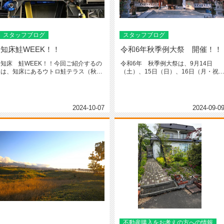
スタッフブログ
スタッフブログ
知床鮭WEEK！！
令和6年秋季例大祭 開催！！
知床 鮭WEEK！！今回ご紹介するの
令和6年 秋季例大祭は、9月14日
は、知床にあるウトロ鮭テラス（秋鮭
（土）、15日（日）、16日（月・祝
の水揚げ）です。知床（しれとこ...
の3日間にわたり、多様な内容...
2024-10-07
2024-09-0
不動産購入をお考えの方への情報