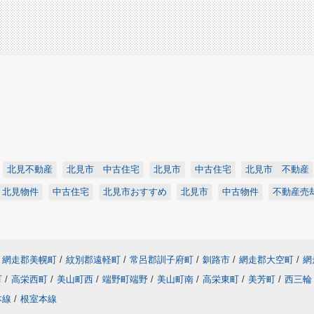
北見不動産
北見市 中古住宅
北見市
中古住宅
北見市 不動産
北見物件
中古住宅
北見市おすすめ
北見市
中古物件
不動産売
網走郡美幌町
/
紋別郡遠軽町
/
常呂郡訓子府町
/
釧路市
/
網走郡大空町
/
網
町
/
高栄西町
/
美山町西
/
端野町端野
/
美山町南
/
高栄東町
/
美芳町
/
西三輪
本線
/
根室本線