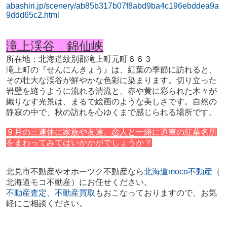
abashiri.jp/scenery/ab85b317b07f8abd9ba4c196ebddea9a
9ddd65c2.html
滝上渓谷 錦仙峡
所在地：北海道紋別郡滝上町元町６６３
滝上町の『せんにんきょう』は、紅葉の季節に訪れると、
その壮大な渓谷が鮮やかな色彩に染まります。切り立った
岩壁を縫うように流れる清流と、赤や黄に彩られた木々が
織りなす光景は、まるで絵画のような美しさです。自然の
静寂の中で、秋の訪れを心ゆくまで感じられる場所です。
９月の三連休に家族や友達、恋人と一緒に道東の紅葉名所
をまわってみてはいかかがでしょうか
？
北見市不動産やオホーツク不動産
なら
北海道moco不動産
（
北海道モコ不動産）にお任せください。
不動産査定、不動産買取
もおこなっておりますので、
お気
軽にご相談ください。