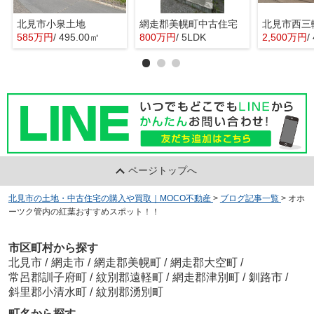
北見市小泉土地
網走郡美幌町中古住宅
北見市西三
585万円
/ 495.00㎡
800万円
/ 5LDK
2,500万円
/
ページトップへ
北見市の土地・中古住宅の購入や買取｜MOCO不動産
>
ブログ記事一覧
>
オホ
ーツク管内の紅葉おすすめスポット！！
市区町村から探す
北見市
/
網走市
/
網走郡美幌町
/
網走郡大空町
/
常呂郡訓子府町
/
紋別郡遠軽町
/
網走郡津別町
/
釧路市
/
斜里郡小清水町
/
紋別郡湧別町
町名から探す