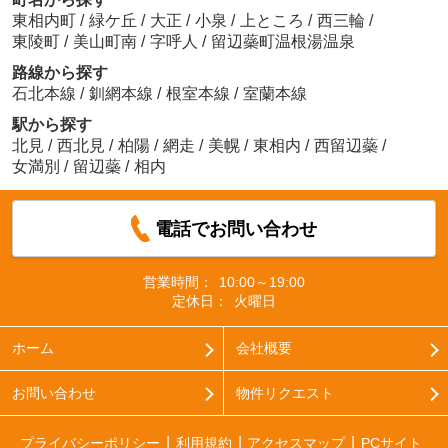
東相内町
/
緑ケ丘
/
大正
/
小泉
/
上ところ
/
西三輪
/
東陵町
/
美山町南
/
字呼人
/
留辺蘂町温根湯温泉
路線から探す
石北本線
/
釧網本線
/
根室本線
/
室蘭本線
駅から探す
北見
/
西北見
/
柏陽
/
網走
/
美幌
/
東相内
/
西留辺蘂
/
女満別
/
留辺蘂
/
相内
電話でお問い合わせ
営業時間：
10:00～19:00
定休日：
火曜日
ホーム
会社概要
お問い合わせ
物件リクエスト
プライバシーポリシー
利用規約
アクセスマップ
PCサイト