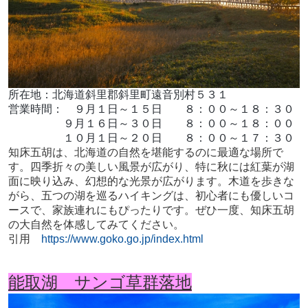
所在地：北海道斜里郡斜里町遠音別村５３１
営業時間： ９月１日～１５日 ８：００～１８：３０
９月１６日～３０日 ８：００～１８：００
１０月１日～２０日 ８：００～１７：３０
知床五胡は、北海道の自然を堪能するのに最適な場所で
す。四季折々の美しい風景が広がり、特に秋には紅葉が湖
面に映り込み、幻想的な光景が広がります。木道を歩きな
がら、五つの湖を巡るハイキングは、初心者にも優しいコ
ースで、家族連れにもぴったりです。ぜひ一度、知床五胡
の大自然を体感してみてください。
引用
https://www.goko.go.jp/index.html
能取湖 サンゴ草群落地