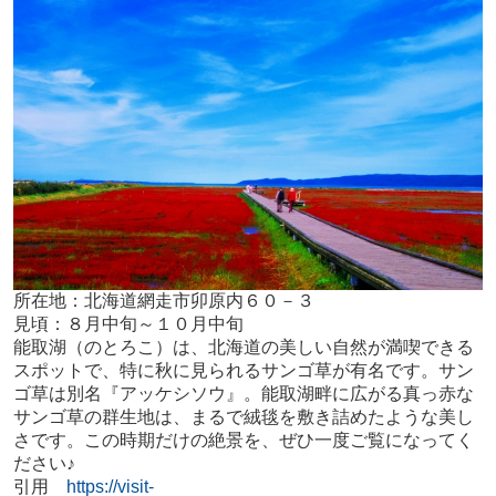
所在地：北海道網走市卯原内６０－３
見頃：８月中旬～１０月中旬
能取湖（のとろこ）は、北海道の美しい自然が満喫できる
スポットで、特に秋に見られるサンゴ草が有名です。
サン
ゴ草は別名『アッケシソウ』。
能取湖畔に広がる真っ赤な
サンゴ草の群生地は、まるで絨毯を敷き詰めたような美し
さです。この時期だけの絶景を、ぜひ一度ご覧になってく
ださい♪
引用
https://visit-