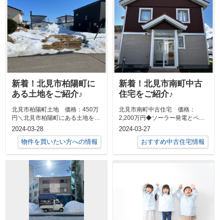
新着！北見市柏陽町に
新着！北見市南町中古
ある土地をご紹介♪
住宅をご紹介♪
北見市柏陽町土地 価格：450万
北見市南町中古住宅 価格：
円＼北見市柏陽町にある土地をご
2,200万円◆ソーラー発電とペレ
紹介♪／☆土地面積：234.00㎡
ットストーブ設置済みで、気にな
2024-03-28
2024-03-27
（7...
る電気代こ...
物件を買いたい方への情報
おすすめ中古住宅情報