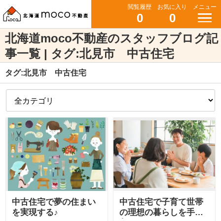
閲覧履歴
お気に入り
メニュー
0
0
北海道moco不動産のスタッフブログ記
事一覧 | タグ:北見市 中古住宅
タグ:北見市 中古住宅
中古住宅で夢の住まい
中古住宅で子育て世帯
を実現する♪
の理想の暮らしを手に