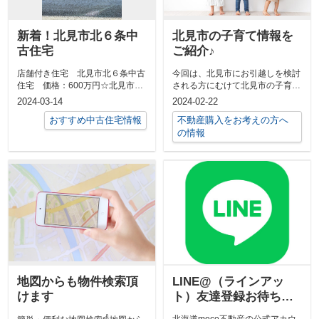
新着！北見市北６条中
北見市の子育て情報を
古住宅
ご紹介♪
店舗付き住宅 北見市北６条中古
今回は、北見市にお引越しを検討
住宅 価格：600万円☆北見市北
される方にむけて北見市の子育て
６条にある中古住宅のご案内☆・
情報について、ご紹介します♪北
2024-03-14
2024-02-22
北見駅か...
見市は、子...
おすすめ中古住宅情報
不動産購入をお考えの方へ
の情報
地図からも物件検索頂
LINE@（ラインアッ
けます
ト）友達登録お待ちし
ております！