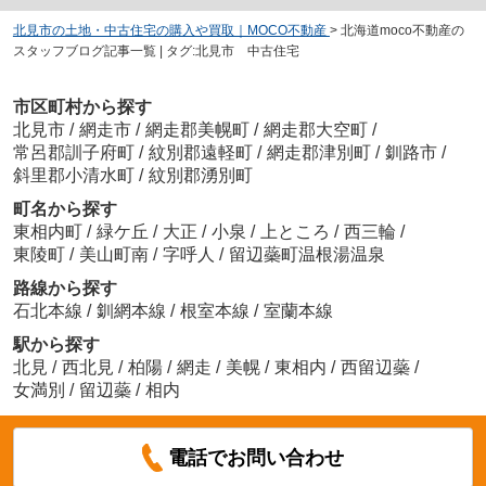
北見市の土地・中古住宅の購入や買取｜MOCO不動産
>
北海道moco不動産の
スタッフブログ記事一覧 | タグ:北見市 中古住宅
市区町村から探す
北見市
/
網走市
/
網走郡美幌町
/
網走郡大空町
/
常呂郡訓子府町
/
紋別郡遠軽町
/
網走郡津別町
/
釧路市
/
斜里郡小清水町
/
紋別郡湧別町
町名から探す
東相内町
/
緑ケ丘
/
大正
/
小泉
/
上ところ
/
西三輪
/
東陵町
/
美山町南
/
字呼人
/
留辺蘂町温根湯温泉
路線から探す
石北本線
/
釧網本線
/
根室本線
/
室蘭本線
駅から探す
北見
/
西北見
/
柏陽
/
網走
/
美幌
/
東相内
/
西留辺蘂
/
女満別
/
留辺蘂
/
相内
電話でお問い合わせ