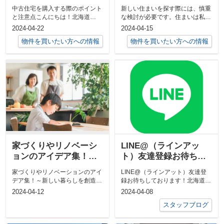
中古住宅を購入する際のポイント
新しい住まいを探す際には、慎重
と注意点こんにちは！北海道
な検討が必要です。住まいは私た
moco不動産です今回は、中古住
ちの生活の中心であり、一日の大
2024-04-22
2024-04-15
宅を購入する...
半を過ごす...
物件を買いたい方への情報
物件を買いたい方への情報
家づくりやリノベーシ
LINE@（ラインアッ
ョンのアイデア集！新
ト）友達登録お待ちし
しい暮らしを創造しよ
ております！
家づくりやリノベーションのアイ
LINE@（ラインアット）友達登
う♪
デア集！～新しい暮らしを創造し
録お待ちしております！北海道
よう♪新しい家を建てるか、既存
moco不動産の公式アカウントＬ
2024-04-12
2024-04-08
の家をリノ...
ＩＮＥ＠...
スタッフブログ