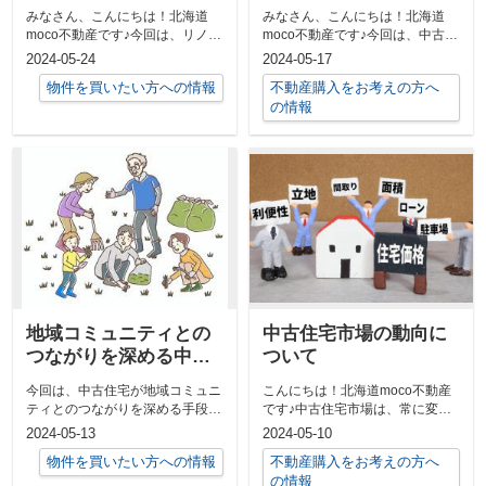
入れる！
みなさん、こんにちは！北海道
みなさん、こんにちは！北海道
moco不動産です♪今回は、リノベ
moco不動産です♪今回は、中古住
ーションを通じて夢の住まいを実
宅が子育て世帯にとってどれほど
2024-05-24
2024-05-17
現した素...
理想的な...
物件を買いたい方への情報
不動産購入をお考えの方へ
の情報
地域コミュニティとの
中古住宅市場の動向に
つながりを深める中古
ついて
住宅生活
今回は、中古住宅が地域コミュニ
こんにちは！北海道moco不動産
ティとのつながりを深める手段と
です♪中古住宅市場は、常に変化
なる素晴らしい事例をご紹介しま
しており、最近ではさらに注目さ
2024-05-13
2024-05-10
す。50代...
れる傾向...
物件を買いたい方への情報
不動産購入をお考えの方へ
の情報