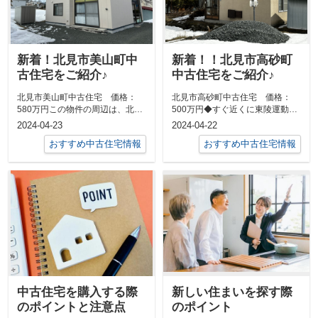
新着！北見市美山町中
新着！！北見市高砂町
古住宅をご紹介♪
中古住宅をご紹介♪
北見市美山町中古住宅 価格：
北見市高砂町中古住宅 価格：
580万円この物件の周辺は、北見
500万円◆すぐ近くに東陵運動公
市でも比較的静かで緑豊かな住宅
園、野付牛公園もあり、自然豊か
2024-04-23
2024-04-22
街が広がる...
な環境◆東...
おすすめ中古住宅情報
おすすめ中古住宅情報
中古住宅を購入する際
新しい住まいを探す際
のポイントと注意点
のポイント