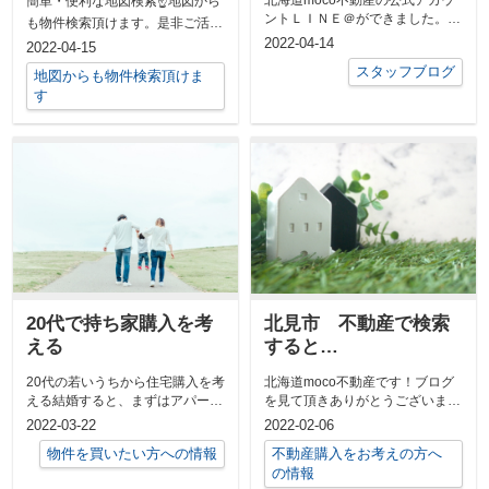
北海道moco不動産の公式アカウ
簡単・便利な地図検索☝地図から
ントＬＩＮＥ＠ができました。
も物件検索頂けます。是非ご活用
「友だち追加」すると当店の不動
ください。スマホですと画面が小
2022-04-14
2022-04-15
産情報など...
さく操作し...
スタッフブログ
地図からも物件検索頂けま
す
20代で持ち家購入を考
北見市 不動産で検索
える
すると…
20代の若いうちから住宅購入を考
北海道moco不動産です！ブログ
える結婚すると、まずはアパート
を見て頂きありがとうございま
やマンションで新生活を始める方
す！早速ですが、Googleの検索
2022-03-22
2022-02-06
は多いと...
にて『...
物件を買いたい方への情報
不動産購入をお考えの方へ
の情報