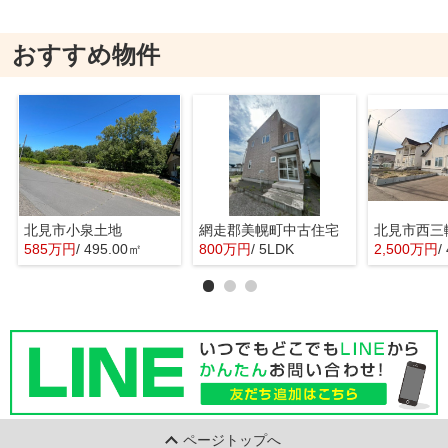
おすすめ物件
北見市小泉土地
網走郡美幌町中古住宅
北見市西三
585万円
/ 495.00㎡
800万円
/ 5LDK
2,500万円
/
ページトップへ