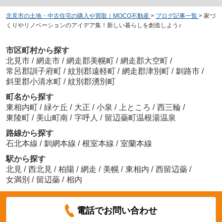
北見市の土地・中古住宅の購入や買取｜MOCO不動産
>
ブログ記事一覧
>
家づ
くりやリノベーションのアイデア集！新しい暮らしを創造しよう♪
市区町村から探す
北見市
/
網走市
/
網走郡美幌町
/
網走郡大空町
/
常呂郡訓子府町
/
紋別郡遠軽町
/
網走郡津別町
/
釧路市
/
斜里郡小清水町
/
紋別郡湧別町
町名から探す
東相内町
/
緑ケ丘
/
大正
/
小泉
/
上ところ
/
西三輪
/
東陵町
/
美山町南
/
字呼人
/
留辺蘂町温根湯温泉
路線から探す
石北本線
/
釧網本線
/
根室本線
/
室蘭本線
駅から探す
北見
/
西北見
/
柏陽
/
網走
/
美幌
/
東相内
/
西留辺蘂
/
女満別
/
留辺蘂
/
相内
電話でお問い合わせ