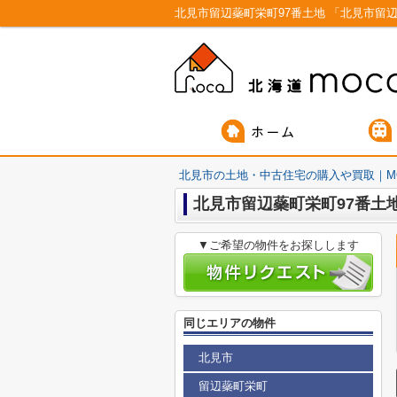
北見市の土地・中古住宅の購入や買取｜M
北見市留辺蘂町栄町97番土
▼ご希望の物件をお探しします
同じエリアの物件
北見市
留辺蘂町栄町