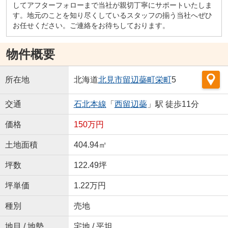
してアフターフォローまで当社が親切丁寧にサポートいたしま
す。地元のことを知り尽くしているスタッフの揃う当社へぜひ
お任せください。ご連絡をお待ちしております。
物件概要
所在地
北海道
北見市
留辺蘂町栄町
5
交通
石北本線
「
西留辺蘂
」駅 徒歩11分
価格
150万円
土地面積
404.94㎡
坪数
122.49坪
坪単価
1.22万円
種別
売地
地目 / 地勢
宅地 / 平坦