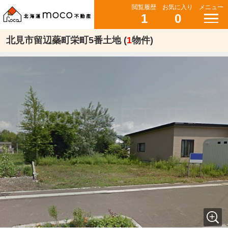
閲覧履歴
お気に入り
メニュー
1
0
北見市留辺蘂町栄町5番土地 (
1
物件)