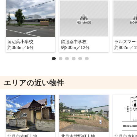
留辺蘂小学校
留辺蘂中学校
ラルズマー
約358m／5分
約930m／12分
約802m／1
エリアの近い物件
北見市幸町土地
北見市端野町土地