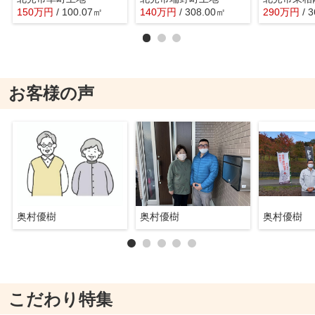
150
万
円
/ 100.07㎡
140
万
円
/ 308.00㎡
290
万
円
/ 
お客様の声
奥村優樹
奥村優樹
奥村優樹
こだわり特集