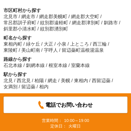
市区町村から探す
北見市
/
網走市
/
網走郡美幌町
/
網走郡大空町
/
常呂郡訓子府町
/
紋別郡遠軽町
/
網走郡津別町
/
釧路市
/
斜里郡小清水町
/
紋別郡湧別町
町名から探す
東相内町
/
緑ケ丘
/
大正
/
小泉
/
上ところ
/
西三輪
/
東陵町
/
美山町南
/
字呼人
/
留辺蘂町温根湯温泉
路線から探す
石北本線
/
釧網本線
/
根室本線
/
室蘭本線
駅から探す
北見
/
西北見
/
柏陽
/
網走
/
美幌
/
東相内
/
西留辺蘂
/
女満別
/
留辺蘂
/
相内
電話でお問い合わせ
営業時間：
10:00～19:00
定休日：
火曜日