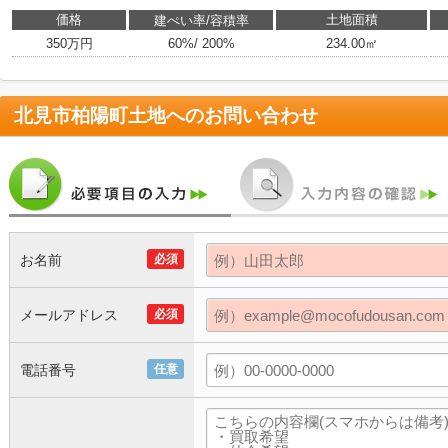
価格
土地面積
建ぺい率/容積率
350万円
60%/ 200%
234.00㎡
北見市柏陽町土地
へのお問い合わせ
お名前
必須
メールアドレス
必須
電話番号
任意