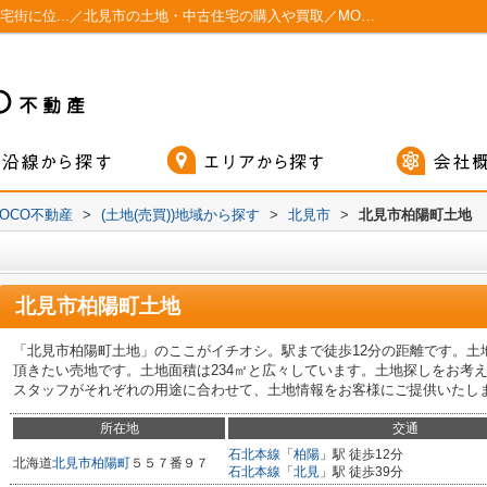
北見市柏陽町土地 北見市柏陽町の閑静な住宅街に位...／北見市の土地・中古住宅の購入や買取／MOCO不動産
OCO不動産
>
(土地(売買))地域から探す
>
北見市
>
北見市柏陽町土地
北見市柏陽町土地
「北見市柏陽町土地」のここがイチオシ。駅まで徒歩12分の距離です。土
頂きたい売地です。土地面積は234㎡と広々しています。土地探しをお考
スタッフがそれぞれの用途に合わせて、土地情報をお客様にご提供いたし
所在地
交通
石北本線
「
柏陽
」駅 徒歩12分
北海道
北見市
柏陽町
５５７番９７
石北本線
「
北見
」駅 徒歩39分