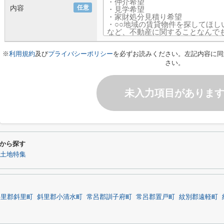
内容
任意
※
利用規約
及び
プライバシーポリシー
を必ずお読みください。左記内容に同
さい。
未入力項目がありま
から探す
の土地特集
斜里郡斜里町
斜里郡小清水町
常呂郡訓子府町
常呂郡置戸町
紋別郡遠軽町