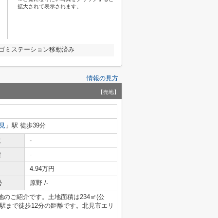
拡大されて表示されます。
旬ゴミステーション移動済み
情報の見方
【売地】
見
」駅 徒歩39分
数
-
積
-
4.94万円
勢
原野 /-
のご紹介です。土地面積は234㎡(公
駅まで徒歩12分の距離です。北見市エリ
。