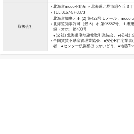
北海道moco不動産
北海道北見市緑ケ丘３丁目
TEL:0157-57-3373
北海道知事オホ (2) 第422号 Eメール：mocofu
北海道知事許可（般-5）オ 第03352号、１
取扱会社
録（オホ）第403号
●(公社) 北海道宅地建物取引業協会、●(公社)
全国賃貸不動産管理業協会、●安心R住宅業者(
者、●センター倶楽部ほっかいどう、●地盤The 