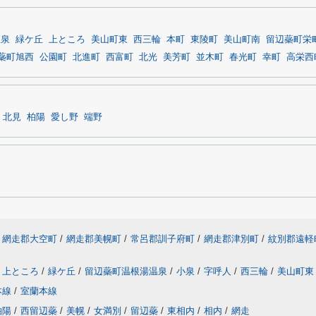
温泉
緑ケ丘
上ところ
美山町東
西三輪
本町
東陵町
美山町南
留辺蘂町栄
蘂町旭西
公園町
北進町
西富町
北光
美芳町
並木町
春光町
幸町
高栄西
北見
柏陽
愛し野
端野
網走郡大空町
/
網走郡美幌町
/
常呂郡訓子府町
/
網走郡津別町
/
紋別郡遠軽
上ところ
/
緑ケ丘
/
留辺蘂町温根湯温泉
/
小泉
/
字呼人
/
西三輪
/
美山町東
本線
/
室蘭本線
柏陽
/
西留辺蘂
/
美幌
/
女満別
/
留辺蘂
/
東相内
/
相内
/
網走