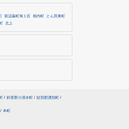
町
留辺蘂町旭１区
相内町
とん田東町
町
北上
町
/
斜里郡小清水町
/
紋別郡湧別町
/
/
本町