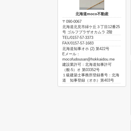
北海道moco不動産
〒090-0067
北海道北見市緑ケ丘３丁目12番25
号 ゴルフプラザオカムラ 2階
TEL/0157-57-3373
FAX/0157-57-1683
北海道知事オホ (2) 第422号
Eメール：
mocofudousan@hokkaidou.me
建設業許可：北海道知事許可
（般-5）オ 第03352号
１級建築士事務所登録番号：北海
道 知事登録（オホ）第403号