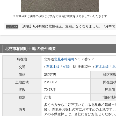
※写真や図と実際の現状とが異なる場合は現状を優先させていただきます
【外観】6月初旬に電柱移設、支線がなくなりました。 7月中
コメント
北見市柏陽町土地
の物件概要
所在地
北海道
北見市
柏陽町
５５７番９７
石北本線
「
柏陽
」駅 徒歩12分
石北本線
「
北
交通
価格
350万円
総区画
土地面積
234.00㎡
開発面
坪数
70.78坪
坪単価
種別
売地
地目/地
多くの方からご好評頂いている北見市柏陽町土地
備考
簿)。売地をお探しの方におすすめの土地です。
アの不動産探しは、当社にぜひお任せください