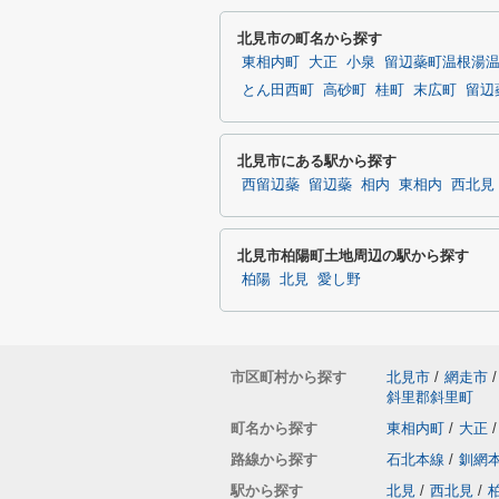
北見市の町名から探す
東相内町
大正
小泉
留辺蘂町温根湯
とん田西町
高砂町
桂町
末広町
留辺
北見市にある駅から探す
西留辺蘂
留辺蘂
相内
東相内
西北見
北見市柏陽町土地周辺の駅から探す
柏陽
北見
愛し野
市区町村から探す
北見市
/
網走市
/
斜里郡斜里町
町名から探す
東相内町
/
大正
/
路線から探す
石北本線
/
釧網
駅から探す
北見
/
西北見
/