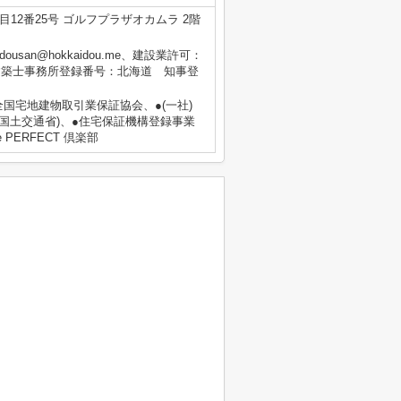
12番25号 ゴルフプラザオカムラ 2階
dousan@hokkaidou.me、建設業許可：
級建築士事務所登録番号：北海道 知事登
 全国宅地建物取引業保証協会、●(一社)
国土交通省)、●住宅保証機構登録事業
PERFECT 倶楽部