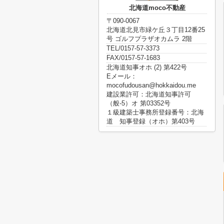
北海道moco不動産
〒090-0067
北海道北見市緑ケ丘３丁目12番25
号 ゴルフプラザオカムラ 2階
TEL/0157-57-3373
FAX/0157-57-1683
北海道知事オホ (2) 第422号
Eメール：
mocofudousan@hokkaidou.me
建設業許可：北海道知事許可
（般-5）オ 第03352号
１級建築士事務所登録番号：北海
道 知事登録（オホ）第403号