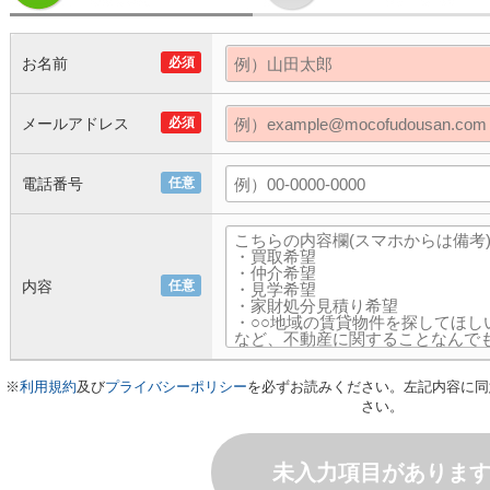
お名前
必須
メールアドレス
必須
電話番号
任意
内容
任意
※
利用規約
及び
プライバシーポリシー
を必ずお読みください。左記内容に同
さい。
未入力項目がありま