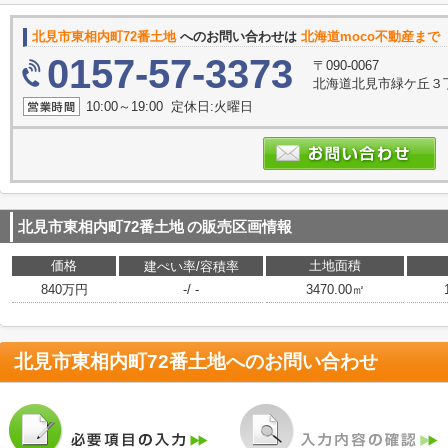
北見市東相内町72番土地
へのお問い合わせは
北海道moco不動産まで
0157-57-3373
〒090-0067
北海道北見市緑ケ丘３丁
10:00～19:00 定休日:火曜日
北見市東相内町72番土地
の販売区画情報
価格
土地面積
建ぺい率/容積率
840万円
-/ -
3470.00㎡
北見市東相内町72番土地
へのお問い合わせ