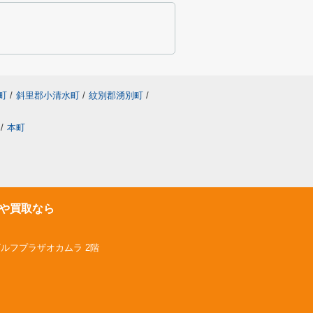
町
/
斜里郡小清水町
/
紋別郡湧別町
/
/
本町
や買取なら
ゴルフプラザオカムラ 2階