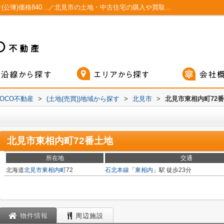
北見市東相内町72番土地 土地面積は3470㎡(公簿)価格840...／北見市の土地・中古住宅の購入や買取／MOCO不動産
OCO不動産
>
(土地(売買))地域から探す
>
北見市
>
北見市東相内町72
北見市東相内町72番土地
所在地
交通
北海道
北見市
東相内町
72
石北本線
「
東相内
」駅 徒歩23分
物件情報
周辺施設