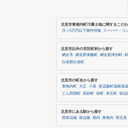
北見市東相内町72番土地に関するこだ
月々5万円以下物件特集
スーパー・コ
北見市以外の市区町村から探す
網走市
網走郡美幌町
網走郡津別町
白老郡白老町
北見市の町名から探す
東相内町
大正
小泉
留辺蘂町温根湯
とん田西町
高砂町
桂町
末広町
留辺
北見市にある駅から探す
西留辺蘂
留辺蘂
相内
東相内
西北見