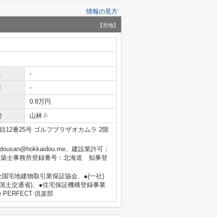
情報の見方
【売地】
数
-
積
-
0.8万円
勢
山林 /-
12番25号 ゴルフプラザオカムラ 2階
dousan@hokkaidou.me、建設業許可：
級建築士事務所登録番号：北海道 知事登
 全国宅地建物取引業保証協会、●(一社)
国土交通省)、●住宅保証機構登録事業
PERFECT 倶楽部