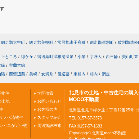
探す
網走郡大空町
/
網走郡美幌町
/
常呂郡訓子府町
/
網走郡津別町
/
紋別郡遠軽
上ところ
/
緑ケ丘
/
留辺蘂町温根湯温泉
/
小泉
/
字呼人
/
西三輪
/
美山町東
本線
/
室蘭本線
柏陽
/
西留辺蘂
/
美幌
/
女満別
/
留辺蘂
/
東相内
/
相内
/
網走
北見市の土地・中古住宅の購入
下物件
学区検索
MOCO不動産
の土地
お問い合わせ
件
お客様の声
北海道北見市緑ケ丘３丁目12番25号 
リノベ済物件
スタッフ紹介
TEL:0157-57-3373
ンビニが近い物
周辺施設検索
FAX:0157-57-1683
Copyright(c) 北海道moco不動産
All Rights Reserved.