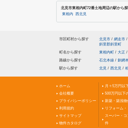
北見市東相内町72番土地周辺の駅から
東相内
西北見
市区町村から探す
北見市
/
網走市
/
斜里郡斜里町
町名から探す
東相内町
/
大正
/
路線から探す
石北本線
/
釧網
駅から探す
北見
/
西北見
/
ホーム
月々5万円以
会社概要
500万円以下
プライバシーポリシー
新築・築浅物
利用規約
リフォーム・
サイトマップ
スーパー・コ
物件カタログ
件