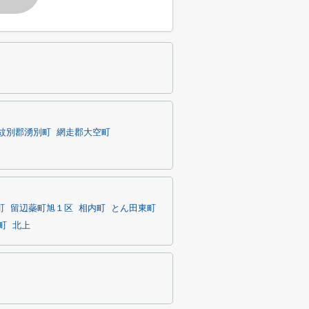
紋別郡湧別町
網走郡大空町
町
留辺蘂町旭１区
相内町
とん田東町
町
北上