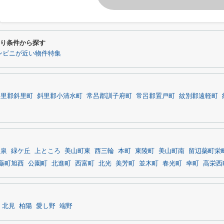
わり条件から探す
ンビニが近い物件特集
斜里郡斜里町
斜里郡小清水町
常呂郡訓子府町
常呂郡置戸町
紋別郡遠軽町
温泉
緑ケ丘
上ところ
美山町東
西三輪
本町
東陵町
美山町南
留辺蘂町栄
蘂町旭西
公園町
北進町
西富町
北光
美芳町
並木町
春光町
幸町
高栄西
北見
柏陽
愛し野
端野