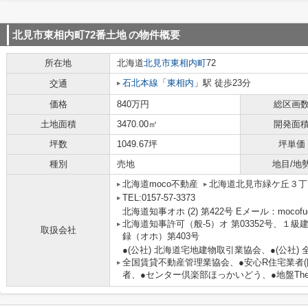
北見市東相内町72番土地
の物件概要
所在地
北海道
北見市
東相内町
72
石北本線
「
東相内
」駅 徒歩23分
交通
価格
840万円
総区画
土地面積
3470.00㎡
開発面
坪数
1049.67坪
坪単価
種別
売地
地目/地
北海道moco不動産
北海道北見市緑ケ丘３丁目
TEL:0157-57-3373
北海道知事オホ (2) 第422号 Eメール：mocofu
北海道知事許可（般-5）オ 第03352号、１
取扱会社
録（オホ）第403号
●(公社) 北海道宅地建物取引業協会、●(公社)
全国賃貸不動産管理業協会、●安心R住宅業者(
者、●センター倶楽部ほっかいどう、●地盤The 