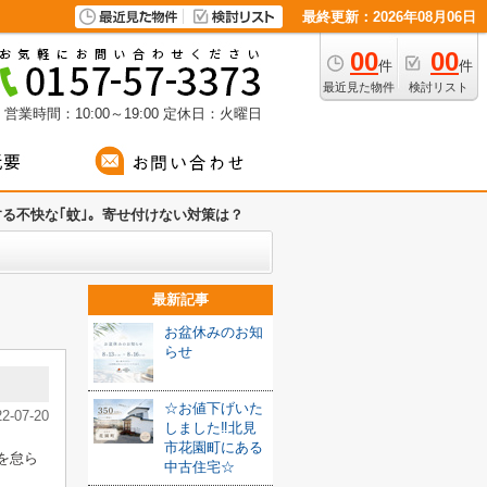
最終更新：2026年08月06日
00
00
件
件
最近見た物件
検討リスト
営業時間：10:00～19:00
定休日：火曜日
る不快な｢蚊｣。寄せ付けない対策は？
最新記事
お盆休みのお知
らせ
☆お値下げいた
22-07-20
しました‼北見
市花園町にある
を怠ら
中古住宅☆