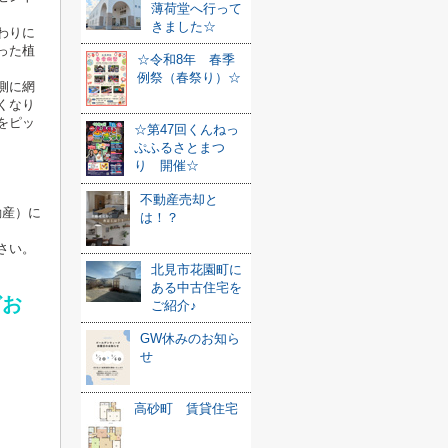
薄荷堂へ行って
きました☆
わりに
った植
☆令和8年 春季
例祭（春祭り）☆
側に網
くなり
をピッ
☆第47回くんねっ
ぷふるさとまつ
り 開催☆
不動産売却と
動産）に
は！？
さい。
北見市花園町に
ある中古住宅を
どお
ご紹介♪
GW休みのお知ら
せ
高砂町 賃貸住宅