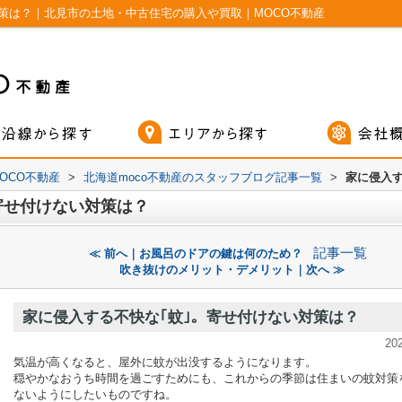
策は？｜北見市の土地・中古住宅の購入や買取｜MOCO不動産
OCO不動産
>
北海道moco不動産のスタッフブログ記事一覧
>
家に侵入す
寄せ付けない対策は？
記事一覧
≪ 前へ｜お風呂のドアの鍵は何のため？
吹き抜けのメリット・デメリット｜次へ ≫
家に侵入する不快な｢蚊｣。寄せ付けない対策は？
20
気温が高くなると、屋外に蚊が出没するようになります。
穏やかなおうち時間を過ごすためにも、これからの季節は住まいの蚊対策
ないようにしたいものですね。