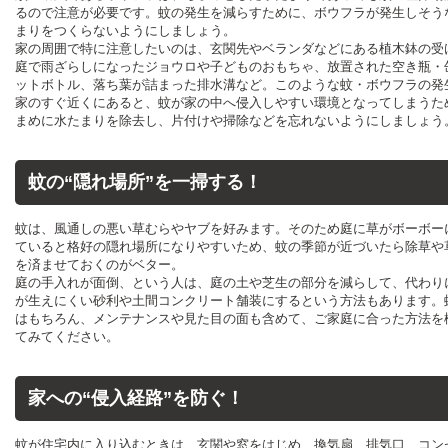
るので注意が必要です。蚊の発生を減らすために、ボウフラが発生しそう
まりをつくらないようにしましょう。
家の周囲で特に注意したいのは、玄関先やベランダなどにある植木鉢の受
庭で雨ざらしになったジョウロや子どものおもちゃ、放置された空き瓶・
ットボトル、落ち葉が詰まった排水溝など。このような蚊・ボウフラの発
家のすぐ近くにあると、蚊が家の中へ侵入しやすい環境となってしまうた
まめに水たまりを除去し、片付けや掃除などを忘れないようにしましょう
蚊の“隠れ場所”を一掃する！
蚊は、風通しの悪い草むらやヤブを好みます。そのため庭に草がボーボー
ていると格好の隠れ場所になりやすいため、蚊の季節が近づいたら除草や
を済ませておくのがベター。
庭の手入れが面倒、という人は、庭の土や芝生の部分を減らして、代わり
が生えにくい砂利や土間コンクリート舗装にするという方法もあります。
はもちろん、メンテナンスや見た目の面も含めて、ご家庭に合った方法を
てみてください。
家への“侵入経路”を防ぐ！
蚊が住宅内に入り込むときは、玄関や窓をはじめ、換気扇、排気口、コン