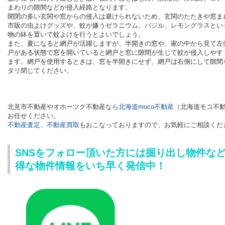
まわりの隙間などが侵入経路となります。
開閉の多い玄関や窓からの侵入は避けられないため、玄関のたたきや窓ま
市販の虫よけグッズや、蚊が嫌うゼラニウム、バジル、レモングラスとい
物の鉢を置いて蚊よけを行うとよいでしょう。
また、夏になると網戸が活躍しますが、半開きの窓や、家の中から見て左
戸がある状態で窓を開いていると網戸と窓に隙間が生じて蚊が侵入しやす
ます。網戸を使用するときは、窓を半開きにせず、網戸は右側にして隙間
タリ閉じてください。
北見市不動産やオホーツク不動産
なら
北海道moco不動産
（
北海道モコ不
お任せください。
不動産査定、不動産買取
もおこなっておりますので、
お気軽にご相談くだ
SNSをフォロー頂いた方には掘り出し物件な
得な物件情報をいち早く発信中！