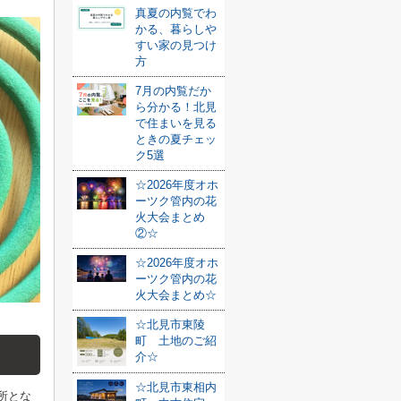
真夏の内覧でわ
かる、暮らしや
すい家の見つけ
方
7月の内覧だか
ら分かる！北見
で住まいを見る
ときの夏チェッ
ク5選
☆2026年度オホ
ーツク管内の花
火大会まとめ
②☆
☆2026年度オホ
ーツク管内の花
火大会まとめ☆
☆北見市東陵
町 土地のご紹
介☆
☆北見市東相内
所とな