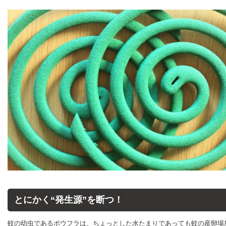
とにかく“発生源”を断つ！
蚊の幼虫であるボウフラは、ちょっとした水たまりであっても蚊の産卵場