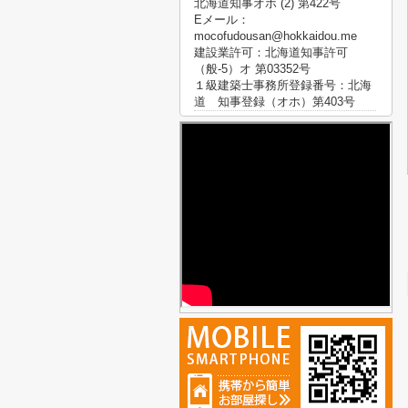
北海道知事オホ (2) 第422号
Eメール：
mocofudousan@hokkaidou.me
建設業許可：北海道知事許可
（般-5）オ 第03352号
１級建築士事務所登録番号：北海
道 知事登録（オホ）第403号