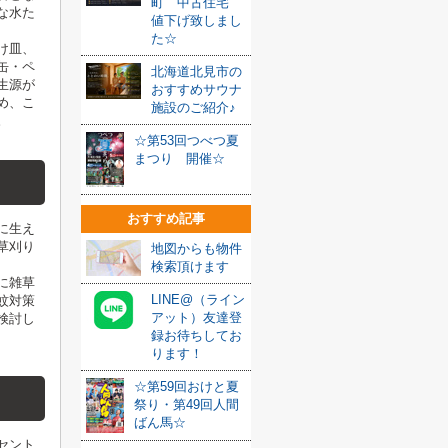
町 中古住宅
な水た
値下げ致しまし
た☆
け皿、
缶・ペ
北海道北見市の
生源が
おすすめサウナ
め、こ
施設のご紹介♪
。
☆第53回つべつ夏
まつり 開催☆
おすすめ記事
に生え
草刈り
地図からも物件
検索頂けます
に雑草
LINE@（ライン
蚊対策
アット）友達登
検討し
録お待ちしてお
ります！
☆第59回おけと夏
祭り・第49回人間
ばん馬☆
セント