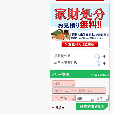
掲載物件数
件
本日の更新件数
件
種別
エリア| 駅
価格
面積
-
件該当