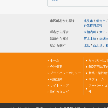
市区町村から探す
北見市
/
網走市
/
斜里郡斜里町
町名から探す
東相内町
/
大正
/
路線から探す
石北本線
/
釧網
駅から探す
北見
/
西北見
/
ホーム
月々5万円以
会社概要
500万円以下
プライバシーポリシー
新築・築浅物
利用規約
リフォーム・
サイトマップ
スーパー・コ
物件カタログ
件