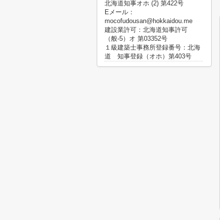
北海道知事オホ (2) 第422号
Eメール：
mocofudousan@hokkaidou.me
建設業許可：北海道知事許可
（般-5）オ 第03352号
１級建築士事務所登録番号：北海
道 知事登録（オホ）第403号