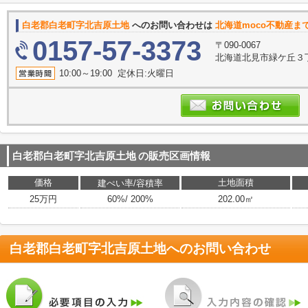
白老郡白老町字北吉原土地
へのお問い合わせは
北海道moco不動産ま
0157-57-3373
〒090-0067
北海道北見市緑ケ丘３丁
10:00～19:00 定休日:火曜日
白老郡白老町字北吉原土地
の販売区画情報
価格
土地面積
建ぺい率/容積率
25万円
60%/ 200%
202.00㎡
白老郡白老町字北吉原土地
へのお問い合わせ