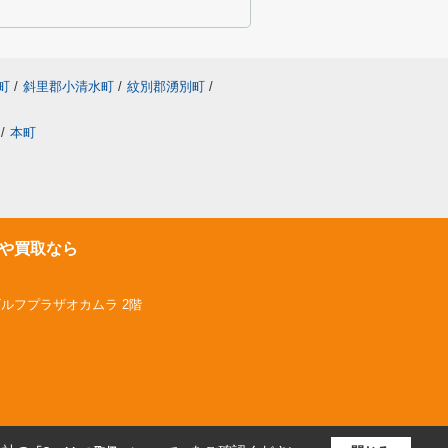
町
/
斜里郡小清水町
/
紋別郡湧別町
/
/
本町
や買取なら
ゴルフプラザオカムラ 2階