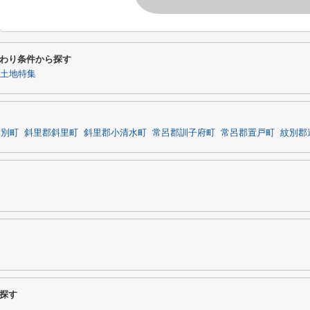
わり条件から探す
の土地特集
津別町
斜里郡斜里町
斜里郡小清水町
常呂郡訓子府町
常呂郡置戸町
紋別郡
探す