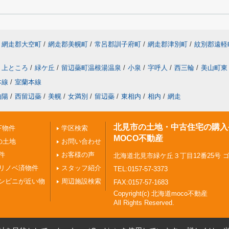
網走郡大空町
/
網走郡美幌町
/
常呂郡訓子府町
/
網走郡津別町
/
紋別郡遠軽
上ところ
/
緑ケ丘
/
留辺蘂町温根湯温泉
/
小泉
/
字呼人
/
西三輪
/
美山町東
本線
/
室蘭本線
柏陽
/
西留辺蘂
/
美幌
/
女満別
/
留辺蘂
/
東相内
/
相内
/
網走
北見市の土地・中古住宅の購入
下物件
学区検索
MOCO不動産
の土地
お問い合わせ
件
お客様の声
北海道北見市緑ケ丘３丁目12番25号 
リノベ済物件
スタッフ紹介
TEL:0157-57-3373
ンビニが近い物
周辺施設検索
FAX:0157-57-1683
Copyright(c) 北海道moco不動産
All Rights Reserved.