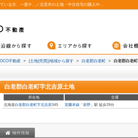
白老郡白老町字北吉原土地 土地購入を考えている方、一度チ...／北見市の土地・中古住宅の購入や買取／MOCO不動産
OCO不動産
>
(土地(売買))地域から探す
>
白老郡白老町
>
白老郡白老町
白老郡白老町字北吉原土地
所在地
交通
北海道
白老郡白老町
字北吉原
345
室蘭本線
「
萩野
」駅 徒歩29分
物件情報