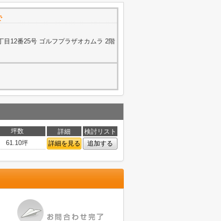
で
目12番25号 ゴルフプラザオカムラ 2階
坪数
詳細
検討リスト
61.10坪
詳細を見る
追加する