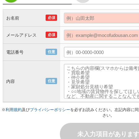
お名前
必須
メールアドレス
必須
電話番号
任意
内容
任意
※
利用規約
及び
プライバシーポリシー
を必ずお読みください。左記内容に同
さい。
未入力項目がありま