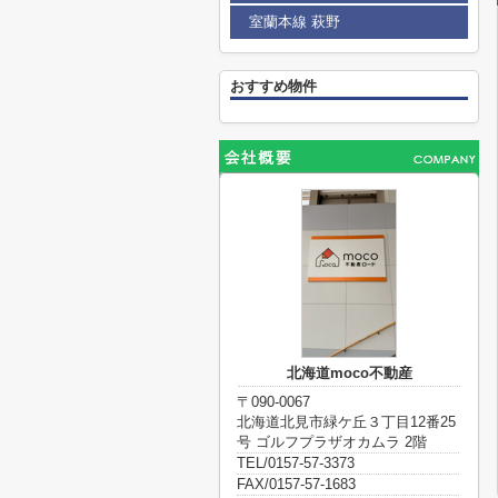
室蘭本線 萩野
おすすめ物件
北海道moco不動産
〒090-0067
北海道北見市緑ケ丘３丁目12番25
号 ゴルフプラザオカムラ 2階
TEL/0157-57-3373
FAX/0157-57-1683