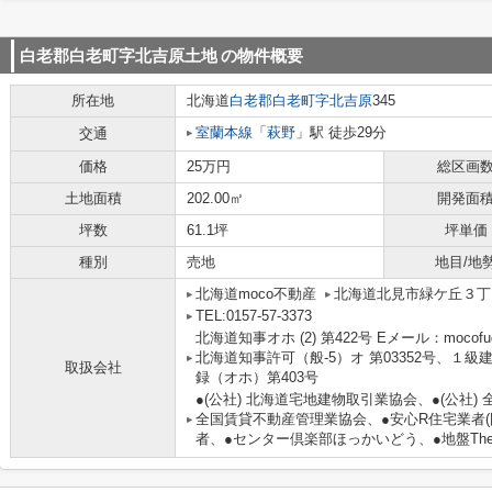
白老郡白老町字北吉原土地
の物件概要
所在地
北海道
白老郡白老町
字北吉原
345
室蘭本線
「
萩野
」駅 徒歩29分
交通
価格
25万円
総区画
土地面積
202.00㎡
開発面
坪数
61.1坪
坪単価
種別
売地
地目/地
北海道moco不動産
北海道北見市緑ケ丘３丁目
TEL:0157-57-3373
北海道知事オホ (2) 第422号 Eメール：mocofu
北海道知事許可（般-5）オ 第03352号、１
取扱会社
録（オホ）第403号
●(公社) 北海道宅地建物取引業協会、●(公社)
全国賃貸不動産管理業協会、●安心R住宅業者(
者、●センター倶楽部ほっかいどう、●地盤The 