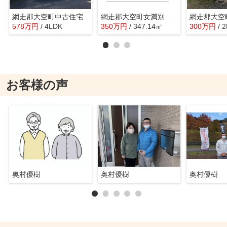
網走郡大空町中古住宅
網走郡大空町女満別西5条土地
網走郡大空
578
万
円
/ 4LDK
350
万
円
/ 347.14㎡
300
万
円
/ 
お客様の声
奥村優樹
奥村優樹
奥村優樹