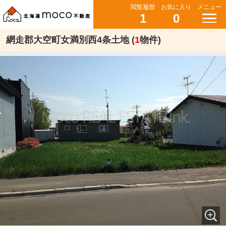
閲覧履歴
お気に入り
メニュー
1
0
網走郡大空町女満別西4条土地 (
1
物件)