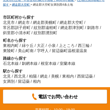
北見市の土地・中古住宅の購入や買取｜MOCO不動産
>
(土地(売買))地域から
探す
>
網走郡大空町
>
網走郡大空町女満別西4条土地
市区町村から探す
北見市
/
網走市
/
網走郡美幌町
/
網走郡大空町
/
常呂郡訓子府町
/
紋別郡遠軽町
/
網走郡津別町
/
釧路市
/
斜里郡小清水町
/
紋別郡湧別町
町名から探す
東相内町
/
緑ケ丘
/
大正
/
小泉
/
上ところ
/
西三輪
/
東陵町
/
美山町南
/
字呼人
/
留辺蘂町温根湯温泉
路線から探す
石北本線
/
釧網本線
/
根室本線
/
室蘭本線
駅から探す
北見
/
西北見
/
柏陽
/
網走
/
美幌
/
東相内
/
西留辺蘂
/
女満別
/
留辺蘂
/
相内
電話でお問い合わせ
営業時間：
10:00～19:00