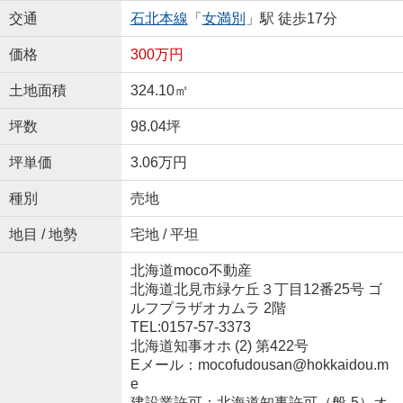
交通
石北本線
「
女満別
」駅 徒歩17分
価格
300万円
土地面積
324.10㎡
坪数
98.04坪
坪単価
3.06万円
種別
売地
地目 / 地勢
宅地 / 平坦
北海道moco不動産
北海道北見市緑ケ丘３丁目12番25号 ゴ
ルフプラザオカムラ 2階
TEL:0157-57-3373
北海道知事オホ (2) 第422号
Eメール：mocofudousan@hokkaidou.m
e
建設業許可：北海道知事許可（般-5）オ