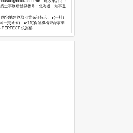
dousan@hokkaidou.me、建設業許可：
級建築士事務所登録番号：北海道 知事登
 全国宅地建物取引業保証協会、●(一社)
国土交通省)、●住宅保証機構登録事業
PERFECT 倶楽部