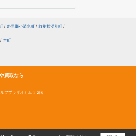
町
/
斜里郡小清水町
/
紋別郡湧別町
/
/
本町
や買取なら
ゴルフプラザオカムラ 2階