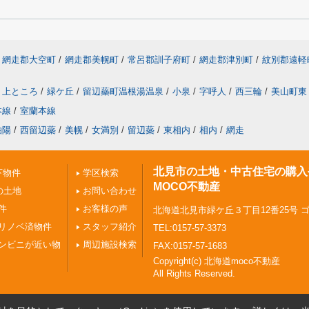
網走郡大空町
/
網走郡美幌町
/
常呂郡訓子府町
/
網走郡津別町
/
紋別郡遠軽
上ところ
/
緑ケ丘
/
留辺蘂町温根湯温泉
/
小泉
/
字呼人
/
西三輪
/
美山町東
本線
/
室蘭本線
柏陽
/
西留辺蘂
/
美幌
/
女満別
/
留辺蘂
/
東相内
/
相内
/
網走
北見市の土地・中古住宅の購入
下物件
学区検索
MOCO不動産
の土地
お問い合わせ
件
お客様の声
北海道北見市緑ケ丘３丁目12番25号 
リノベ済物件
スタッフ紹介
TEL:0157-57-3373
ンビニが近い物
周辺施設検索
FAX:0157-57-1683
Copyright(c) 北海道moco不動産
All Rights Reserved.