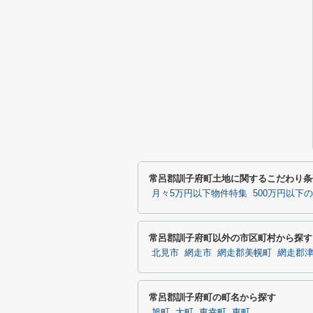
常呂郡訓子府町土地に関するこだわり条
月々5万円以下物件特集
500万円以下
常呂郡訓子府町以外の市区町村から探す
北見市
網走市
網走郡美幌町
網走郡
常呂郡訓子府町の町名から探す
旭町
大町
東幸町
東町