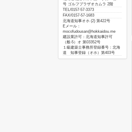
号 ゴルフプラザオカムラ 2階
TEL/0157-57-3373
FAX/0157-57-1683
北海道知事オホ (2) 第422号
Eメール：
mocofudousan@hokkaidou.me
建設業許可：北海道知事許可
（般-5）オ 第03352号
１級建築士事務所登録番号：北海
道 知事登録（オホ）第403号