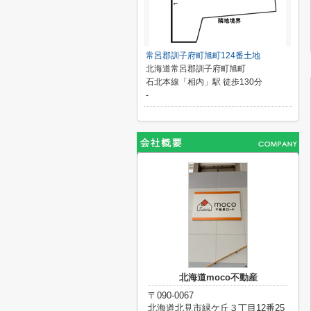
常呂郡訓子府町旭町124番土地
北海道常呂郡訓子府町旭町
石北本線「相内」駅 徒歩130分
-
北海道moco不動産
〒090-0067
北海道北見市緑ケ丘３丁目12番25