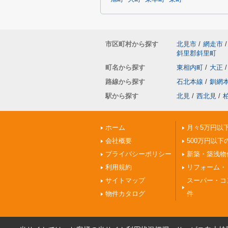
市区町村から探す
北見市
/
網走市
/
斜里郡斜里町
町名から探す
東相内町
/
大正
/
路線から探す
石北本線
/
釧網
駅から探す
北見
/
西北見
/
ホーム
月々5万円以
会社概要
500万円以下
プライバシーポリシー
新築・築浅物
利用規約
リフォーム・
サイトマップ
スーパー・コ
物件カタログ
件