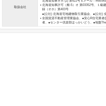
北海道知事オホ (2) 第422号 Eメール：mocofu
北海道知事許可（般-5）オ 第03352号、１
取扱会社
録（オホ）第403号
●(公社) 北海道宅地建物取引業協会、●(公社)
全国賃貸不動産管理業協会、●安心R住宅業者(
者、●センター倶楽部ほっかいどう、●地盤The 