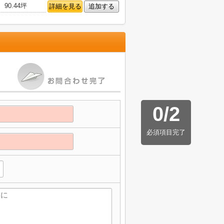
90.44坪
詳細を見る
追加する
0
/
2
必須項目完了