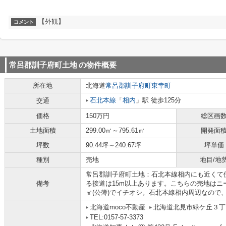
【外観】
コメント
常呂郡訓子府町土地
の物件概要
所在地
北海道
常呂郡訓子府町
東幸町
石北本線
「
相内
」駅 徒歩125分
交通
価格
150万円
総区画
土地面積
299.00㎡～795.61㎡
開発面
坪数
90.44坪～240.67坪
坪単価
種別
売地
地目/地
常呂郡訓子府町土地：石北本線相内にも近くて
備考
る接道は15m以上あります。こちらの売地はニー
㎡(公簿)でイチオシ。石北本線相内周辺なので
北海道moco不動産
北海道北見市緑ケ丘３丁目
TEL:0157-57-3373