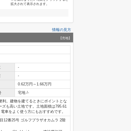
拡大されて表示されます。
情報の見方
【売地】
数
-
積
-
0.62万円～1.66万円
勢
宅地 /-
便利。建物を建てるときにポイントとな
ズも高い土地です。土地面積は795.61
、電車をよく使う方にもおすすめです。
12番25号 ゴルフプラザオカムラ 2階