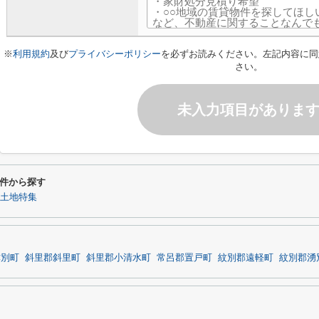
※
利用規約
及び
プライバシーポリシー
を必ずお読みください。左記内容に同
さい。
未入力項目がありま
件から探す
の土地特集
津別町
斜里郡斜里町
斜里郡小清水町
常呂郡置戸町
紋別郡遠軽町
紋別郡湧