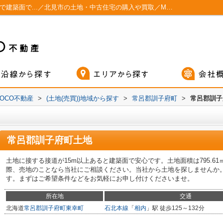
常呂郡訓子府町土地 15m以上ある接道なので建築面で...／北見市の土地・中古住宅の購入や買取／MOCO不動産
OCO不動産
>
(土地(売買))地域から探す
>
常呂郡訓子府町
>
常呂郡訓子
常呂郡訓子府町土地
土地に接する接道が15m以上あると建築面で安心です。土地面積は795.61
際、売地のことなら当社にご相談ください。当社から土地を探しませんか
す。まずはご希望条件などをお気軽にお申し付けくださいませ。
所在地
交通
北海道
常呂郡訓子府町
東幸町
石北本線
「
相内
」駅 徒歩125～132分