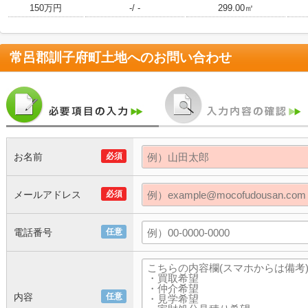
150万円
-/ -
299.00㎡
常呂郡訓子府町土地
へのお問い合わせ
お名前
必須
メールアドレス
必須
電話番号
任意
内容
任意