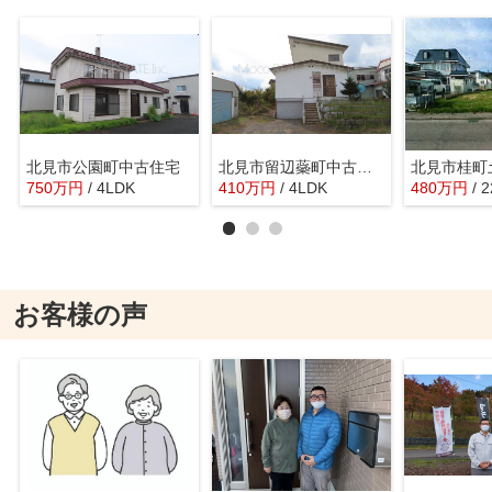
北見市公園町中古住宅
北見市留辺蘂町中古住宅
北見市桂町
750
万
円
/ 4LDK
410
万
円
/ 4LDK
480
万
円
/ 
お客様の声