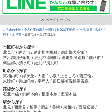
ページトップへ
北見市の土地・中古住宅の購入や買取｜MOCO不動産
>
(土地(売買))地域から
探す
>
北見市
>
北見市緑ヶ丘5丁目土地
市区町村から探す
北見市
/
網走市
/
網走郡美幌町
/
網走郡大空町
/
常呂郡訓子府町
/
紋別郡遠軽町
/
網走郡津別町
/
釧路市
/
斜里郡小清水町
/
紋別郡湧別町
町名から探す
東相内町
/
緑ケ丘
/
大正
/
小泉
/
上ところ
/
西三輪
/
東陵町
/
美山町南
/
字呼人
/
留辺蘂町温根湯温泉
路線から探す
石北本線
/
釧網本線
/
根室本線
/
室蘭本線
駅から探す
北見
/
西北見
/
柏陽
/
網走
/
美幌
/
東相内
/
西留辺蘂
/