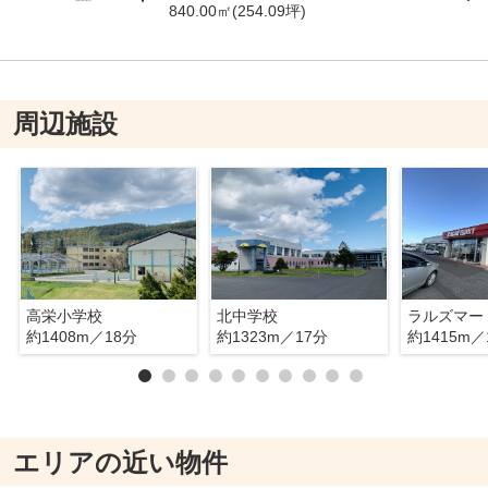
840.00㎡(254.09坪)
周辺施設
高栄小学校
北中学校
ラルズマー
約1408m／18分
約1323m／17分
約1415m／
エリアの近い物件