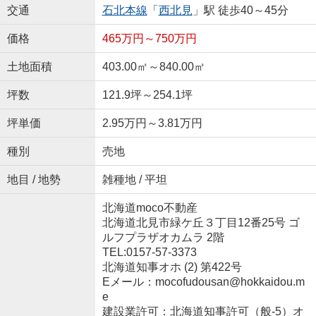
交通
石北本線
「
西北見
」駅 徒歩40～45分
価格
465万円～750万円
土地面積
403.00㎡～840.00㎡
坪数
121.9坪～254.1坪
坪単価
2.95万円～3.81万円
種別
売地
地目 / 地勢
雑種地 / 平坦
北海道moco不動産
北海道北見市緑ケ丘３丁目12番25号 ゴ
ルフプラザオカムラ 2階
TEL:0157-57-3373
北海道知事オホ (2) 第422号
Eメール：mocofudousan@hokkaidou.m
e
建設業許可：北海道知事許可（般-5）オ