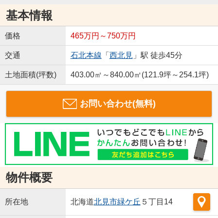
基本情報
価格
465万円～750万円
交通
石北本線
「
西北見
」駅 徒歩45分
土地面積(坪数)
403.00㎡～840.00㎡(121.9坪～254.1坪)
お問い合わせ(無料)
物件概要
所在地
北海道
北見市
緑ケ丘
５丁目14