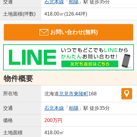
交通
石北本線
「
柏陽
」駅 徒歩35分
土地面積(坪数)
418.00㎡(126.44坪)
お問い合わせ(無料)
物件概要
所在地
北海道
北見市
東陵町
168
交通
石北本線
「
柏陽
」駅 徒歩35分
価格
200万円
土地面積
418.00㎡