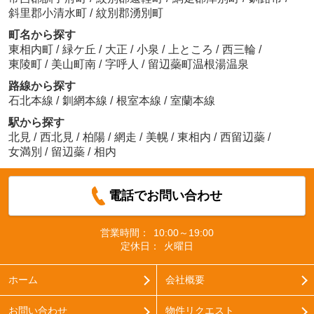
斜里郡小清水町
/
紋別郡湧別町
町名から探す
東相内町
/
緑ケ丘
/
大正
/
小泉
/
上ところ
/
西三輪
/
東陵町
/
美山町南
/
字呼人
/
留辺蘂町温根湯温泉
路線から探す
石北本線
/
釧網本線
/
根室本線
/
室蘭本線
駅から探す
北見
/
西北見
/
柏陽
/
網走
/
美幌
/
東相内
/
西留辺蘂
/
女満別
/
留辺蘂
/
相内
電話でお問い合わせ
営業時間：
10:00～19:00
定休日：
火曜日
ホーム
会社概要
お問い合わせ
物件リクエスト