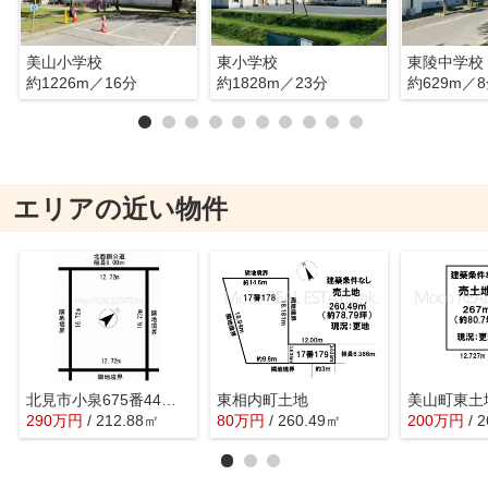
美山小学校
東小学校
東陵中学校
約1226m／16分
約1828m／23分
約629m／
エリアの近い物件
北見市小泉675番44土地
東相内町土地
美山町東土
290
万
円
/ 212.88㎡
80
万
円
/ 260.49㎡
200
万
円
/ 