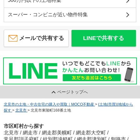
500万円以下の土地特集
スーパー・コンビニが近い物件特集
メールで共有する
LINEで共有する
ページトップへ
北見市の土地・中古住宅の購入や買取｜MOCO不動産
>
(土地(売買))地域から
探す
>
北見市
>
北見市東陵町168番土地
市区町村から探す
北見市
/
網走市
/
網走郡美幌町
/
網走郡大空町
/
常呂郡訓子府町
/
紋別郡遠軽町
/
網走郡津別町
/
釧路市
/