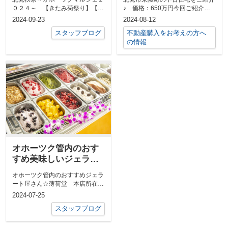
０２４～ 【きたみ菊祭り】【オ
♪ 価格：650万円今回ご紹介す
ホーツク北見ハロウィンフェステ
る物件は北見市東陵町にある中古
2024-09-23
2024-08-12
ィバル】【...
住宅♪☆...
スタッフブログ
不動産購入をお考えの方へ
の情報
オホーツク管内のおす
すめ美味しいジェラー
ト屋さんをご紹介♪
オホーツク管内のおすすめジェラ
ート屋さん☆薄荷堂 本店所在
地：北海道北見市卸町1-7-3営業
2024-07-25
時間：1...
スタッフブログ