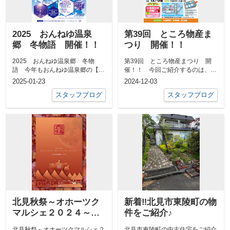
2025 おんねゆ温泉
第39回 ところ物産ま
郷 冬物語 開催！！
つり 開催！！
2025 おんねゆ温泉郷 冬物
第39回 ところ物産まつり 開
語 今年もおんねゆ温泉郷の【冬
催！！ 今回ご紹介するのは、常
物語】が開催されています♪イル
呂町で開催される物産まつりで
2025-01-23
2024-12-03
ミネーショ...
す。 場所：...
スタッフブログ
スタッフブログ
北見秋祭～オホーツク
新着‼北見市東陵町の物
マルシェ２０２４～
件をご紹介♪
開催！！
北見秋祭～オホーツクマルシェ２
北見市東陵町の中古住宅をご紹介