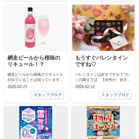
網走ビールから桜味の
もうすぐバレンタイン
リキュール！？
ですね♡
網走ビールから桜味のリキュール
バレンタインは好きですか？つい
が出ていることは知っています
この間までは、【女性が、好きな
か？coopで足を止めてしまいま
男性にチョコを送る日】というイ
2025-02-27
2025-02-12
した。網走...
メージだっ...
スタッフブログ
スタッフブログ