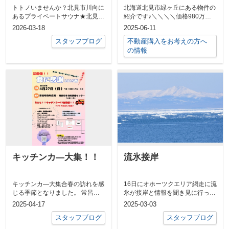
トトノいませんか？北見市川向に
北海道北見市緑ヶ丘にある物件の
あるプライベートサウナ★北見市
紹介です♪＼＼＼＼価格980万円
の豊かな自然に囲まれたロケーシ
から780万円にお値下げ致しまし
2026-03-18
2025-06-11
ョンで、完...
た！！...
スタッフブログ
不動産購入をお考えの方へ
の情報
キッチンカ―大集！！
流氷接岸
キッチンカ―大集合春の訪れを感
16日にオホーツクエリア網走に流
じる季節となりました。 常呂町
氷が接岸と情報を聞き見に行って
でイベント「食に感謝2025春」
きました！ 岸壁よりすこし先の
2025-04-17
2025-03-03
が開催さ...
方に見え...
スタッフブログ
スタッフブログ