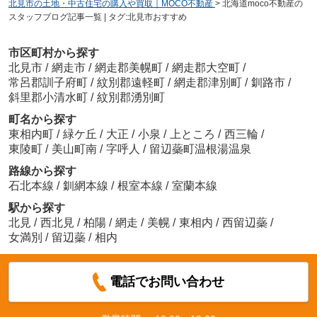
北見市の土地・中古住宅の購入や買取｜MOCO不動産
>
北海道moco不動産の
スタッフブログ記事一覧 | タグ:北見市おすすめ
市区町村から探す
北見市
/
網走市
/
網走郡美幌町
/
網走郡大空町
/
常呂郡訓子府町
/
紋別郡遠軽町
/
網走郡津別町
/
釧路市
/
斜里郡小清水町
/
紋別郡湧別町
町名から探す
東相内町
/
緑ケ丘
/
大正
/
小泉
/
上ところ
/
西三輪
/
東陵町
/
美山町南
/
字呼人
/
留辺蘂町温根湯温泉
路線から探す
石北本線
/
釧網本線
/
根室本線
/
室蘭本線
駅から探す
北見
/
西北見
/
柏陽
/
網走
/
美幌
/
東相内
/
西留辺蘂
/
女満別
/
留辺蘂
/
相内
電話でお問い合わせ