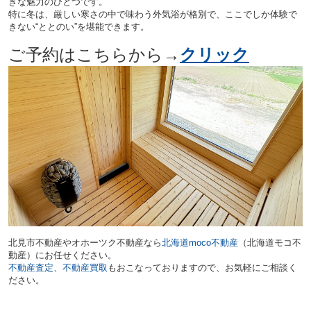
きな魅力のひとつです。
特に冬は、厳しい寒さの中で味わう外気浴が格別で、ここでしか体験で
きない“ととのい”を堪能できます。
ご予約はこちらから→
クリック
北見市不動産やオホーツク不動産
なら
北海道moco不動産
（
北海道モコ不
動産）にお任せください。
不動産査定、不動産買取
もおこなっておりますので、
お気軽にご相談く
ださい。