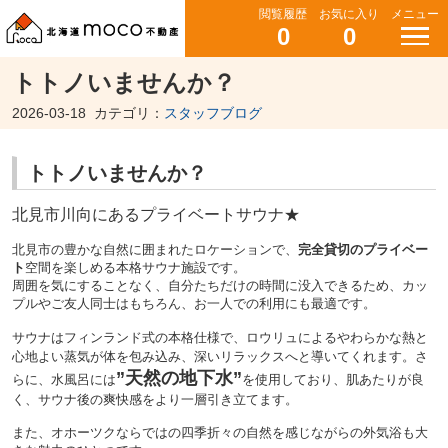
閲覧履歴
お気に入り
メニュー
0
0
トトノいませんか？
2026-03-18
カテゴリ：
スタッフブログ
トトノいませんか？
北見市川向にあるプライベートサウナ★
北見市の豊かな自然に囲まれたロケーションで、
完全貸切のプライベー
ト
空間を楽しめる本格サウナ施設です。
周囲を気にすることなく、自分たちだけの時間に没入できるため、カッ
プルやご友人同士はもちろん、お一人での利用にも最適です。
サウナはフィンランド式の本格仕様で、ロウリュによるやわらかな熱と
心地よい蒸気が体を包み込み、深いリラックスへと導いてくれます。さ
”天然の地下水”
らに、水風呂には
を使用しており、肌あたりが良
く、サウナ後の爽快感をより一層引き立てます。
また、オホーツクならではの四季折々の自然を感じながらの外気浴も大