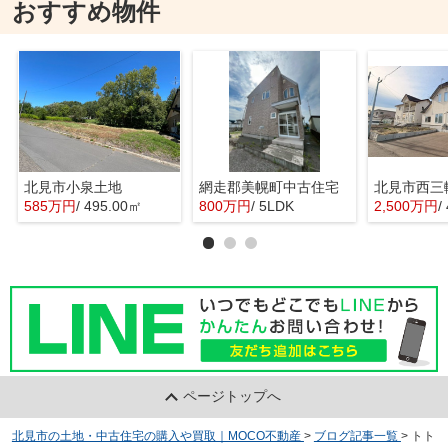
おすすめ物件
北見市小泉土地
網走郡美幌町中古住宅
北見市西三
585万円
/ 495.00㎡
800万円
/ 5LDK
2,500万円
/
ページトップへ
北見市の土地・中古住宅の購入や買取｜MOCO不動産
>
ブログ記事一覧
>
トト