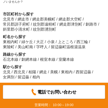
ノいませんか？
市区町村から探す
北見市
/
網走市
/
網走郡美幌町
/
網走郡大空町
/
常呂郡訓子府町
/
紋別郡遠軽町
/
網走郡津別町
/
釧路市
/
斜里郡小清水町
/
紋別郡湧別町
町名から探す
東相内町
/
緑ケ丘
/
大正
/
小泉
/
上ところ
/
西三輪
/
東陵町
/
美山町南
/
字呼人
/
留辺蘂町温根湯温泉
路線から探す
石北本線
/
釧網本線
/
根室本線
/
室蘭本線
駅から探す
北見
/
西北見
/
柏陽
/
網走
/
美幌
/
東相内
/
西留辺蘂
/
女満別
/
留辺蘂
/
相内
電話でお問い合わせ
営業時間：
10:00～19:00