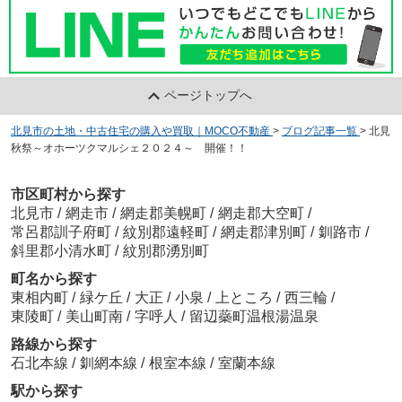
ページトップへ
北見市の土地・中古住宅の購入や買取｜MOCO不動産
>
ブログ記事一覧
>
北見
秋祭～オホーツクマルシェ２０２４～ 開催！！
市区町村から探す
北見市
/
網走市
/
網走郡美幌町
/
網走郡大空町
/
常呂郡訓子府町
/
紋別郡遠軽町
/
網走郡津別町
/
釧路市
/
斜里郡小清水町
/
紋別郡湧別町
町名から探す
東相内町
/
緑ケ丘
/
大正
/
小泉
/
上ところ
/
西三輪
/
東陵町
/
美山町南
/
字呼人
/
留辺蘂町温根湯温泉
路線から探す
石北本線
/
釧網本線
/
根室本線
/
室蘭本線
駅から探す