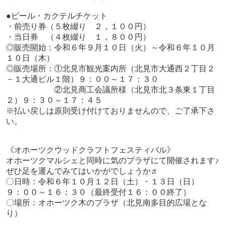
●ビール・カクテルチケット
・前売り券（５枚綴り ２，１００円）
・当日券 （４枚綴り １，８００円）
◎販売開始：令和６年９月１０日（火）～令和６年１０月
１０日（木）
◎販売場所：①北見市観光案内所（北見市大通西２丁目２
－１大通ビル１階）９：００～１７：３０
②北見商工会議所様（北見市北３条東１丁目
２）９：３０～１７：４５
※払い戻しは原則受け付けておりませんので、ご了承下さ
い。
《オホーツクウッドクラフトフェスティバル》
オホーツクマルシェと同時に気のプラザにて開催されます♪
ぜひ足を運んでみてはいかがでしょうか♬
〇日時：令和６年１０月１２日（土）・１３日（日）
９：００～１６：３０（最終受付１６：００終了）
〇場所：オホーツク木のプラザ（北見南多目的広場とな
り）