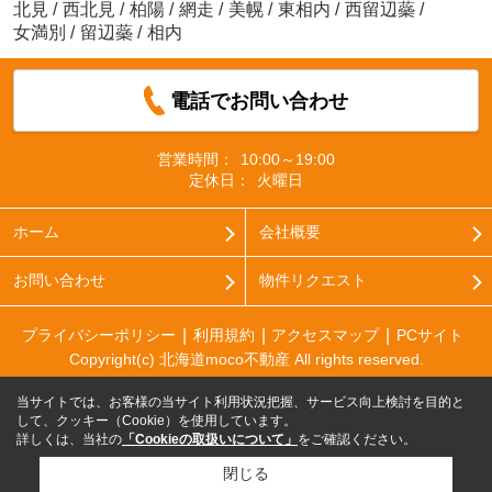
北見
/
西北見
/
柏陽
/
網走
/
美幌
/
東相内
/
西留辺蘂
/
女満別
/
留辺蘂
/
相内
電話でお問い合わせ
営業時間：
10:00～19:00
定休日：
火曜日
ホーム
会社概要
お問い合わせ
物件リクエスト
プライバシーポリシー
利用規約
アクセスマップ
PCサイト
Copyright(c) 北海道moco不動産 All rights reserved.
当サイトでは、お客様の当サイト利用状況把握、サービス向上検討を目的と
して、クッキー（Cookie）を使用しています。
詳しくは、当社の
「Cookieの取扱いについて」
をご確認ください。
閉じる