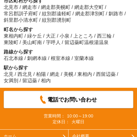
市区町村から探す
北見市
/
網走市
/
網走郡美幌町
/
網走郡大空町
/
常呂郡訓子府町
/
紋別郡遠軽町
/
網走郡津別町
/
釧路市
/
斜里郡小清水町
/
紋別郡湧別町
町名から探す
東相内町
/
緑ケ丘
/
大正
/
小泉
/
上ところ
/
西三輪
/
東陵町
/
美山町南
/
字呼人
/
留辺蘂町温根湯温泉
路線から探す
石北本線
/
釧網本線
/
根室本線
/
室蘭本線
駅から探す
北見
/
西北見
/
柏陽
/
網走
/
美幌
/
東相内
/
西留辺蘂
/
女満別
/
留辺蘂
/
相内
電話でお問い合わせ
営業時間：
10:00～19:00
定休日：
火曜日
ホーム
会社概要