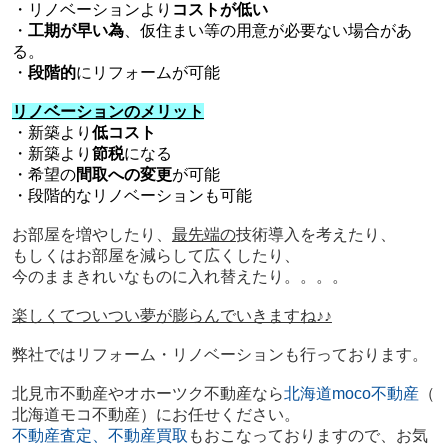
・リノベーションより
コストが低い
・
工期が早い為
、仮住まい等の用意が必要ない場合があ
る。
・
段階的
にリフォームが可能
リノベーションのメリット
・新築より
低コスト
・新築より
節税
になる
・希望の
間取への変更
が可能
・段階的なリノベーションも可能
お部屋を増やしたり、
最先端の
技術導入を考えたり、
もしくはお部屋を減らして広くしたり、
今のままきれいなものに入れ替えたり。。。。
楽しくてついつい夢が膨らんでいきますね♪♪
弊社ではリフォーム・リノベーションも行っております。
北見市不動産やオホーツク不動産
なら
北海道moco不動産
（
北海道モコ不動産）にお任せください。
不動産査定、不動産買取
もおこなっておりますので、
お気