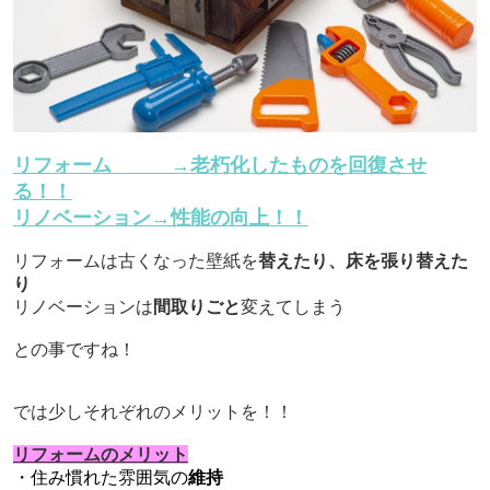
リフォーム →老朽化したものを回復させ
る！！
リノベーション→性能の向上！！
リフォームは古くなった壁紙を
替えたり、床を張り替えた
り
リノベーションは
間取りごと
変えてしまう
との事ですね！
では少しそれぞれのメリットを！！
リフォームのメリット
・住み慣れた雰囲気の
維持