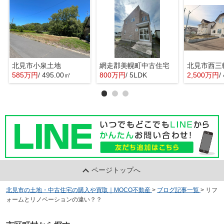
北見市小泉土地
網走郡美幌町中古住宅
北見市西三
585万円
/ 495.00㎡
800万円
/ 5LDK
2,500万円
/
ページトップへ
北見市の土地・中古住宅の購入や買取｜MOCO不動産
>
ブログ記事一覧
>
リフ
ォームとリノベーションの違い？？