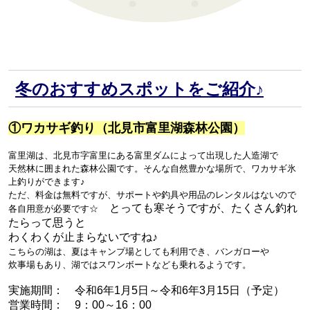
冬のおすすめスポットをご紹介♪
①ワカサギ釣り（
北見市富里湖森林公園）
富里湖は、北見市字富里にある富里ダムによって出現した人造湖で
天然林に囲まれた森林公園です。
そんな自然豊かな場所で、
ワカサギ氷
上釣りができます♪
ただ、
料金は無料ですが、サポートや釣具や用品のレンタルはないので
とっても寒そうですが、たくさん釣れ
各自用意が必要です☆
たらって思うと
わくわくが止まらないですね♪
こちらの湖は、夏はキャンプ場としても利用でき、バンガローや
炊事場もあり、湖ではスワンボートなども乗れるようです。
実施期間： 令和6年1月5日～令和6年3月15日（予定）
営業時間： 9：00～16：00