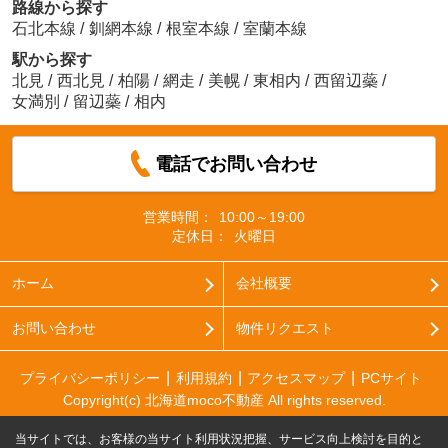
路線から探す
石北本線
/
釧網本線
/
根室本線
/
室蘭本線
駅から探す
北見
/
西北見
/
柏陽
/
網走
/
美幌
/
東相内
/
西留辺蘂
/
女満別
/
留辺蘂
/
相内
電話でお問い合わせ
営業時間：
10:00～19:00
定休日：
火曜日
ホーム
会社概要
お問い合わせ
物件リクエスト
プライバシーポリシー
利用規約
アクセスマップ
PCサイト
Copyright(c) 北海道moco不動産 All rights reserved.
当サイトでは、お客様の当サイト利用状況把握、サービス向上検討を目的と