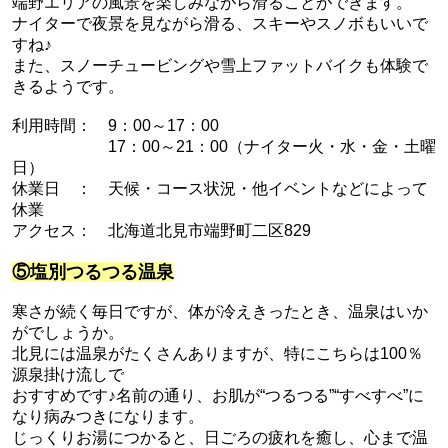
端野エリアの風景を楽しみながら滑ることができます。
ナイターで夜景を見ながら滑る、スキーやスノボもいいで
すね♪
また、スノーチュービングや雪上ファットバイクも体験で
きるようです。
利用時間：
9：00～17：00
17：00～21：00（ナイター火・水・金・土曜
日）
休業日 ：
天候・コース状況・他イベントなどによって
休業
アクセス：
北海道北見市端野町二区829
⑤塩別つるつる温泉
寒さが続く毎日ですが、体が冷えきったとき、温泉はいか
がでしょうか。
北見には温泉がたくさんありますが、特にこちらは
100％
源泉掛け流しで
おすすめです♪
名前の通り、
お肌が“つるつる”“すべすべ”に
なり病みつきになります。
じっくりお湯につかると、日ごろの疲れを癒し、心まで温