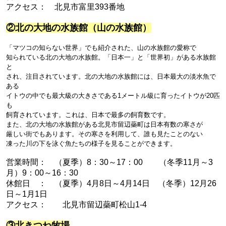
アクセス： 北見市富里393番地
②北の大地の水族館（山の水族館）
「マツコの知らない世界」でも紹介された、山の水族館の愛称で
知られている北の大地の水族館。
「日本一」と「世界初」がある水族館
と
され、注目されています。
北の大地の水族館には、日本最大の淡水魚で
ある
イトウの中でも
最大級の大きさである1メートル級に育ったイトウが20匹
も
飼育されています。
これは、日本で最多の飼育数です。
また、北の大地の水族館がある北見市留辺蘂町は日本有数の寒さが
厳しい街でもあります。
その寒さを利用して、誰も見たことのない
凍った川の下を泳ぐ魚たちの様子を見ることができます。
営業時間： （夏季）8：30～17：00 （冬季11月～3
月）9：00～16：30
休館日 ： （夏季）4月8日～4月14日 （冬季）12月26
日～1月1日
アクセス： 北見市留辺蘂町松山1-4
③北きつね牧場