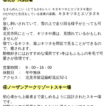
なまらめんこい（とてもかわいい）キタキツネとエゾタヌキ達が
キタキツネとエゾタヌキ
の
びのびと生活をしている道東の楽園。
が
放し飼いされていて、雪の上で走り回る様子がとっても可
愛い！
北見市民にとって、キツネや鹿は、見慣れているかもしれ
ませんが
寝ているキツネ、遊ぶキツネを間近で見ることができるの
で、癒されます。
動物好きにはおすすめな場所です♪冬はもふ
もふ
の冬毛で可
愛さが倍増です。
営業時間： 9：00～16：00
休館日 ： 年中無休
アクセス： 北見市留辺蘂町花丘52-1
④ノーザンアークリゾートスキー場
初心者から上級者まで楽しめるように設計されたスキー場
です。