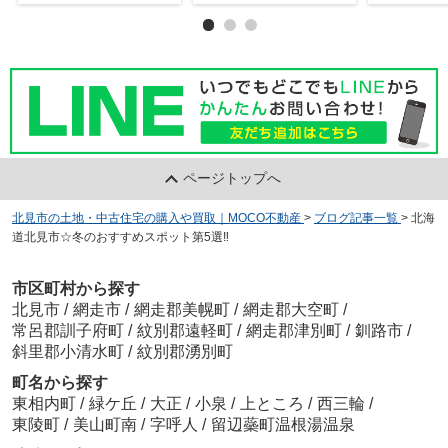
ページトップへ
北見市の土地・中古住宅の購入や買取｜MOCO不動産
>
ブログ記事一覧
>
北海
道北見市☆冬のおすすめスポット第5選‼
市区町村から探す
北見市
/
網走市
/
網走郡美幌町
/
網走郡大空町
/
常呂郡訓子府町
/
紋別郡遠軽町
/
網走郡津別町
/
釧路市
/
斜里郡小清水町
/
紋別郡湧別町
町名から探す
東相内町
/
緑ケ丘
/
大正
/
小泉
/
上ところ
/
西三輪
/
東陵町
/
美山町南
/
字呼人
/
留辺蘂町温根湯温泉