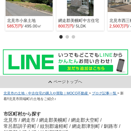
北見市小泉土地
網走郡美幌町中古住宅
北見市西三
585万円
/ 495.00㎡
800万円
/ 5LDK
2,500万円
/
ページトップへ
北見市の土地・中古住宅の購入や買取｜MOCO不動産
>
ブログ記事一覧
>
新
着‼北見市田端町の土地をご紹介♪
市区町村から探す
北見市
/
網走市
/
網走郡美幌町
/
網走郡大空町
/
常呂郡訓子府町
/
紋別郡遠軽町
/
網走郡津別町
/
釧路市
/