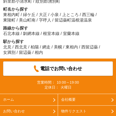
斜里郡小清水町
/
紋別郡湧別町
町名から探す
東相内町
/
緑ケ丘
/
大正
/
小泉
/
上ところ
/
西三輪
/
東陵町
/
美山町南
/
字呼人
/
留辺蘂町温根湯温泉
路線から探す
石北本線
/
釧網本線
/
根室本線
/
室蘭本線
駅から探す
北見
/
西北見
/
柏陽
/
網走
/
美幌
/
東相内
/
西留辺蘂
/
女満別
/
留辺蘂
/
相内
電話でお問い合わせ
営業時間：
10:00～19:00
定休日：
火曜日
ホーム
会社概要
お問い合わせ
物件リクエスト