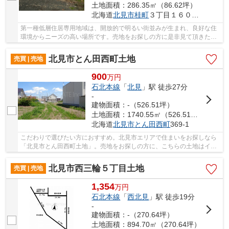
土地面積：286.35㎡（86.62坪）
北海道
北見市
桂町
３丁目１６０番８０
第一種低層住居専用地域は、開放的で明るい街並みが生まれ、良好な住
環境からニーズの高い場所です。売地をお探しの方に是非見て頂きたい
イチオシの土地です。この土地の価格は690万円...
北見市とん田西町土地
売買 | 売地
900
万
円
石北本線
「
北見
」駅 徒歩27分
-
建物面積：-（526.51坪）
土地面積：1740.55㎡（526.51坪）
北海道
北見市
とん田西町
369-1
こだわりで選びたい方におすすめ。北見市エリアで住まいをお探しなら
「北見市とん田西町土地」。売地をお探しの方に、こちらの土地はイチ
オシです。購入価格900万円と好条件です。ぜひ...
北見市西三輪５丁目土地
売買 | 売地
1,354
万
円
石北本線
「
西北見
」駅 徒歩19分
-
建物面積：-（270.64坪）
土地面積：894.70㎡（270.64坪）