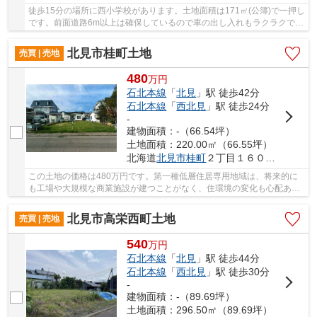
徒歩15分の場所に西小学校があります。土地面積は171㎡(公簿)で一押し
です。前面道路6m以上は確保しているので車の出し入れもラクラクで
す。建築プランの自由度が高い、平坦な地勢です...
北見市桂町土地
売買 | 売地
480
万
円
石北本線
「
北見
」駅 徒歩42分
石北本線
「
西北見
」駅 徒歩24分
-
建物面積：-（66.54坪）
土地面積：220.00㎡（66.55坪）
北海道
北見市
桂町
２丁目１６０番２０
この土地の価格は480万円です。第一種低層住居専用地域は、将来的に
も工場や大規模な商業施設が建つことがなく、住環境の変化も心配あり
ません。土地購入の際、売地のことなら当社にご...
北見市高栄西町土地
売買 | 売地
540
万
円
石北本線
「
北見
」駅 徒歩44分
石北本線
「
西北見
」駅 徒歩30分
-
建物面積：-（89.69坪）
土地面積：296.50㎡（89.69坪）