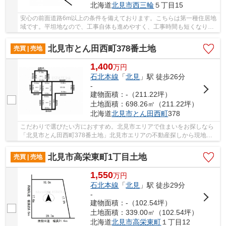
北海道
北見市
西三輪
５丁目15
安心の前面道路6m以上の条件を備えております。こちらは第一種住居地
域です。平坦地なので、工事自体も進めやすく、工事時間も短くなりや
すいですよ。北見市エリアの不動産探しは、当...
北見市とん田西町378番土地
売買 | 売地
1,400
万
円
石北本線
「
北見
」駅 徒歩26分
-
建物面積：-（211.22坪）
土地面積：698.26㎡（211.22坪）
北海道
北見市
とん田西町
378
こだわりで選びたい方におすすめ。北見市エリアで住まいをお探しなら
「北見市とん田西町378番土地」北見市エリアの不動産探しから現地見
学まで、地元を知り尽くしている当社スタッフが...
北見市高栄東町1丁目土地
売買 | 売地
1,550
万
円
石北本線
「
北見
」駅 徒歩29分
-
建物面積：-（102.54坪）
土地面積：339.00㎡（102.54坪）
北海道
北見市
高栄東町
１丁目12