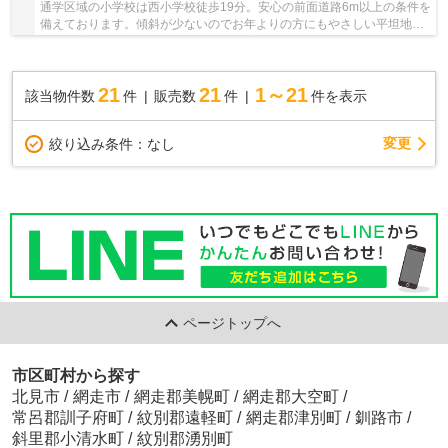
通学区域の小学校は西小学校徒歩19分。安心の前面道路6m以上の条件を
備えております。傾斜が少ないのでお年よりの方にもやさしい平坦地で
す。湿度調整機能を持った畳で年中快適に過ご...
21
21
1～21
該当物件数
件
販売数
件
件を表示
変更
絞り込み条件：
なし
ページトップへ
市区町村から探す
北見市
/
網走市
/
網走郡美幌町
/
網走郡大空町
/
常呂郡訓子府町
/
紋別郡遠軽町
/
網走郡津別町
/
釧路市
/
斜里郡小清水町
/
紋別郡湧別町