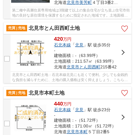
北海道
北見市
美芳町
４丁目3番20、3番17、3番19
第二種中高層住居専用地域は3階建て以上の集合住宅が立ち並ぶ住宅市街
地の良好な居住環境を保護するために指定された地域です。土地面積は
132㎡(公簿)でイチオシ。安心の前面道路6m以...
北見市とん田西町土地
売買 | 売地
420
万
円
石北本線
「
北見
」駅 徒歩35分
-
建物面積：-（63.99坪）
土地面積：211.57㎡（63.99坪）
北海道
北見市
とん田西町
215番42
北見市とん田西町土地：石北本線北見にも近くて便利。少しでも金銭的
な負担を減らすために、土地の購入価格は安く抑えましょう。こちらは
420万円になります。コチラは売地の情報となっ...
北見市本町土地
売買 | 売地
440
万
円
石北本線
「
北見
」駅 徒歩23分
-
建物面積：-（51.72坪）
土地面積：171.00㎡（51.72坪）
北海道
北見市
本町
５丁目2番5