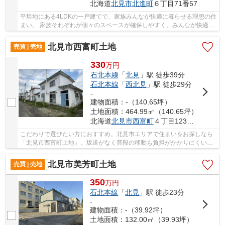
北海道
北見市
北進町
６丁目71番57
平坦地にある4LDKの一戸建てで、家族みんなが快適に暮らせる理想の住
まい。 家族それぞれが個々のスペースが確保しやすく、みんなが快適に
過ごせます。 和室2室＋洋室3室（洋室2＋リビ...
北見市西富町土地
売買 | 売地
330
万
円
石北本線
「
北見
」駅 徒歩39分
石北本線
「
西北見
」駅 徒歩29分
-
建物面積：-（140.65坪）
土地面積：464.99㎡（140.65坪）
北海道
北見市
西富町
４丁目123番地117
こだわりで選びたい方におすすめ。北見市エリアで住まいをお探しなら
「北見市西富町土地」。坂道がなく普段の移動も負担がかかりにくい平
坦地です。土地面積は464.99㎡(公簿)でござい...
北見市美芳町土地
売買 | 売地
350
万
円
石北本線
「
北見
」駅 徒歩23分
-
建物面積：-（39.92坪）
土地面積：132.00㎡（39.93坪）