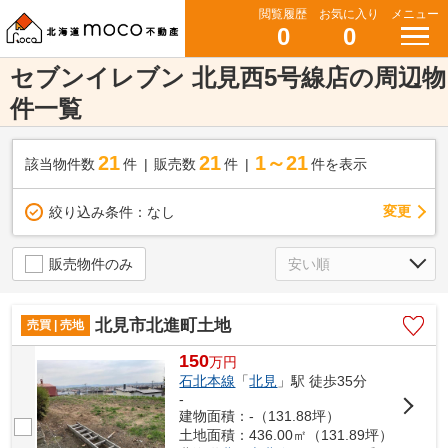
閲覧履歴
お気に入り
メニュー
0
0
セブンイレブン 北見西5号線店の周辺物
件一覧
21
21
1～21
該当物件数
件
販売数
件
件を表示
変更
絞り込み条件：
なし
販売物件のみ
北見市北進町土地
売買 | 売地
150
万
円
石北本線
「
北見
」駅 徒歩35分
-
建物面積：-（131.88坪）
土地面積：436.00㎡（131.89坪）