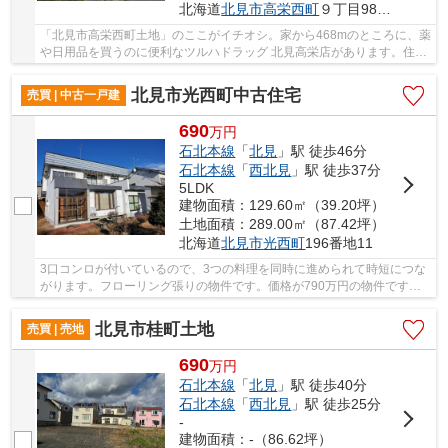
北海道
北見市
高栄西町
９丁目98番236
「北見市高栄西町土地」のここがイチオシ。家から468mのところに、薬
や日用品を買うのに便利なツルハドラッグ 北見高栄店があります。住ま
い探しは税金や住宅ローンなど考えなくてはい...
北見市光西町中古住宅
売買 | 中古一戸建
690
万
円
石北本線
「
北見
」駅 徒歩46分
石北本線
「
西北見
」駅 徒歩37分
5LDK
建物面積：129.60㎡（39.20坪）
土地面積：289.00㎡（87.42坪）
北海道
北見市
光西町
196番地11
3口コンロが付いているので、3つの料理を同時に進められて時短につな
がります。フローリング張りの物件です。価格が790万円の物件です。
広くてゆったりとした自慢の和室は8畳以上の広...
北見市桂町土地
売買 | 売地
690
万
円
石北本線
「
北見
」駅 徒歩40分
石北本線
「
西北見
」駅 徒歩25分
-
建物面積：-（86.62坪）