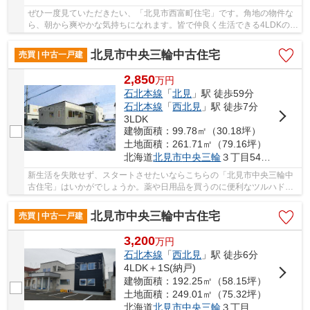
ぜひ一度見ていただきたい、「北見市西富町住宅」です。角地の物件な
ら、朝から爽やかな気持ちになれます。皆で仲良く生活できる4LDKの物
件情報はこちらです。中古の戸建て物件は幅広...
北見市中央三輪中古住宅
売買 | 中古一戸建
2,850
万
円
石北本線
「
北見
」駅 徒歩59分
石北本線
「
西北見
」駅 徒歩7分
3LDK
建物面積：99.78㎡（30.18坪）
土地面積：261.71㎡（79.16坪）
北海道
北見市
中央三輪
３丁目548番地27
新生活を失敗せず、スタートさせたいならこちらの「北見市中央三輪中
古住宅」はいかがでしょうか。薬や日用品を買うのに便利なツルハドラ
ッグ 北見三輪北店まで、337mです。購入価格2,...
北見市中央三輪中古住宅
売買 | 中古一戸建
3,200
万
円
石北本線
「
西北見
」駅 徒歩6分
4LDK＋1S(納戸)
建物面積：192.25㎡（58.15坪）
土地面積：249.01㎡（75.32坪）
北海道
北見市
中央三輪
３丁目