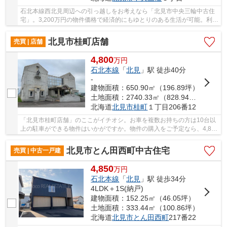
石北本線西北見周辺への引っ越しをお考えなら「北見市中央三輪中古住
宅」。3,200万円の物件価格で経済的にもゆとりのある生活が可能。利便
性の良い4SLDKの物件情報はこちらです。浴槽...
北見市桂町店舗
売買 | 店舗
4,800
万
円
石北本線
「
北見
」駅 徒歩40分
-
建物面積：650.90㎡（196.89坪）
土地面積：2740.33㎡（828.94坪）
北海道
北見市
桂町
１丁目206番12
「北見市桂町店舗」のここがイチオシ。お車を複数お持ちの方は10台以
上の駐車ができる物件はいかがですか。物件の購入をご予定なら、4,800
万円のこちらの物件。バス停から徒歩3分以内...
北見市とん田西町中古住宅
売買 | 中古一戸建
4,850
万
円
石北本線
「
北見
」駅 徒歩34分
4LDK＋1S(納戸)
建物面積：152.25㎡（46.05坪）
土地面積：333.44㎡（100.86坪）
北海道
北見市
とん田西町
217番22