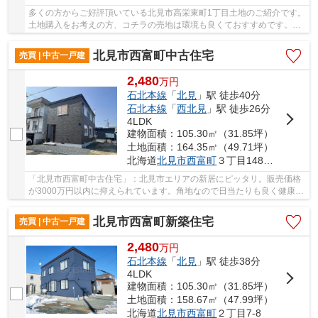
多くの方からご好評頂いている北見市高栄東町1丁目土地のご紹介です。
土地購入をお考えの方、コチラの売地は環境も良くておすすめです。幅
広い方にご好評の、1,550万円のこちらの土地...
北見市西富町中古住宅
売買 | 中古一戸建
2,480
万
円
石北本線
「
北見
」駅 徒歩40分
石北本線
「
西北見
」駅 徒歩26分
4LDK
建物面積：105.30㎡（31.85坪）
土地面積：164.35㎡（49.71坪）
北海道
北見市
西富町
３丁目148番62
「北見市西富町中古住宅」：北見市エリアの新居にピッタリ。販売価格
が3000万円以内に抑えられています。角地なので日当たりも良く健康的
な生活に適しています。建物面積105.3平米の物...
北見市西富町新築住宅
売買 | 中古一戸建
2,480
万
円
石北本線
「
北見
」駅 徒歩38分
4LDK
建物面積：105.30㎡（31.85坪）
土地面積：158.67㎡（47.99坪）
北海道
北見市
西富町
２丁目7-8