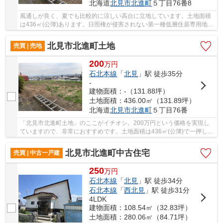
北海道
北見市
北進町
５丁目76番8
風通しが良く、夏でも比較的に涼しい高台に立地しています。土地面積
は436㎡(公簿)あります。日照権が侵害されない第一種低層住居専用地域
なので、将来の住まいも安心ですよ。150万円...
北見市北進町土地
売買 | 売地
200
万
円
石北本線
「
北見
」駅 徒歩35分
-
建物面積：-（131.88坪）
土地面積：436.00㎡（131.89坪）
北海道
北見市
北進町
５丁目76番
「北見市北進町土地」のここがイチオシ。200万円という価格を実現し
ていますので、非常におすすめです。土地面積は436㎡(公簿)で一押しで
す。第一種低層住居専用地域では主に1～2階建...
北見市北進町中古住宅
売買 | 中古一戸建
250
万
円
石北本線
「
北見
」駅 徒歩34分
石北本線
「
西北見
」駅 徒歩31分
4LDK
建物面積：108.54㎡（32.83坪）
土地面積：280.06㎡（84.71坪）