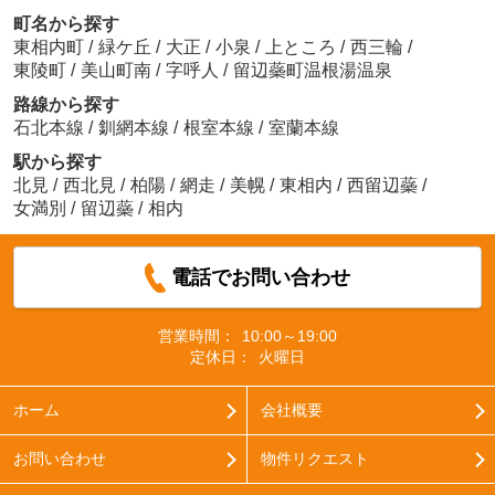
町名から探す
東相内町
/
緑ケ丘
/
大正
/
小泉
/
上ところ
/
西三輪
/
東陵町
/
美山町南
/
字呼人
/
留辺蘂町温根湯温泉
路線から探す
石北本線
/
釧網本線
/
根室本線
/
室蘭本線
駅から探す
北見
/
西北見
/
柏陽
/
網走
/
美幌
/
東相内
/
西留辺蘂
/
女満別
/
留辺蘂
/
相内
電話でお問い合わせ
営業時間：
10:00～19:00
定休日：
火曜日
ホーム
会社概要
お問い合わせ
物件リクエスト