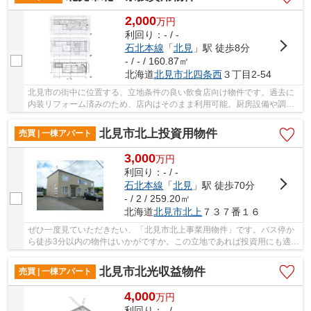
2,000
万
円
利回り：- / -
石北本線
「
北見
」駅 徒歩8分
- / - / 160.87㎡
北海道
北見市
北四条西
３丁目2-54
北見市の街中に位置する、立地条件の良い飲食店向け物件です。過去に
内装リフォーム済みのため、店内はそのまま利用可能。厨房設備や調理
器具、家具類もすべて揃っており、引き渡し後...
北見市北上投資用物件
売買 | 一棟アパート
3,000
万
円
利回り：- / -
石北本線
「
北見
」駅 徒歩70分
- / 2 / 259.20㎡
北海道
北見市
北上
７３７番１６
ぜひ一度見ていただきたい、「北見市北上事業用物件」です。バス停か
ら徒歩3分以内の物件はいかがですか。この立地であれば投資用にも適し
ているのではないでしょうか。購入価格を抑え...
北見市北光収益物件
売買 | 一棟アパート
4,000
万
円
利回り：- / -