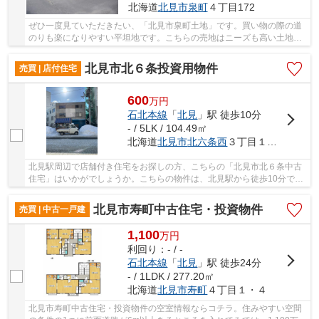
北海道
北見市
泉町
４丁目172
ぜひ一度見ていただきたい、「北見市泉町土地」です。買い物の際の道
のりも楽になりやすい平坦地です。こちらの売地はニーズも高い土地で
す。利便性のある角地で毎日を爽やかに送るこ...
北見市北６条投資用物件
売買 | 店付住宅
600
万
円
石北本線
「
北見
」駅 徒歩10分
- / 5LK / 104.49㎡
北海道
北見市
北六条西
３丁目１４－１
北見駅周辺で店舗付き住宅をお探しの方、こちらの「北見市北６条中古
住宅」はいかがでしょうか。こちらの物件は、北見駅から徒歩10分で、
店舗が立ち並ぶ山下通沿いの立地がとてもよい...
北見市寿町中古住宅・投資物件
売買 | 中古一戸建
1,100
万
円
利回り：- / -
石北本線
「
北見
」駅 徒歩24分
- / 1LDK / 277.20㎡
北海道
北見市
寿町
４丁目１・４
北見市寿町中古住宅・投資物件の空室情報ならコチラ。住みやすい空間