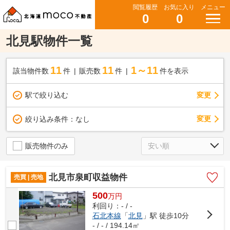
閲覧履歴
お気に入り
メニュー
0
0
北見駅物件一覧
11
11
1～11
該当物件数
件
販売数
件
件を表示
駅で絞り込む
変更
変更
絞り込み条件：
なし
販売物件のみ
北見市泉町収益物件
売買 | 売地
500
万
円
利回り：- / -
石北本線
「
北見
」駅 徒歩10分
- / - / 194.14㎡