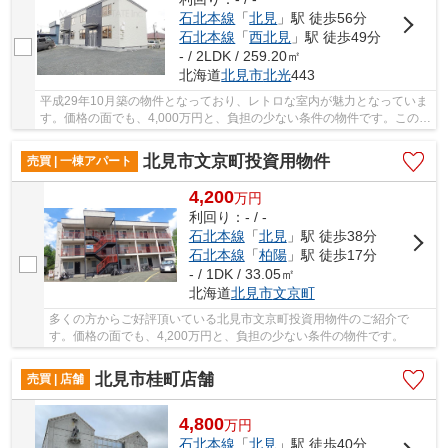
石北本線
「
北見
」駅 徒歩56分
石北本線
「
西北見
」駅 徒歩49分
- / 2LDK / 259.20㎡
北海道
北見市
北光
443
平成29年10月築の物件となっており、レトロな室内が魅力となっていま
す。価格の面でも、4,000万円と、負担の少ない条件の物件です。この立
地であれば投資用にも適しているのではないで...
北見市文京町投資用物件
売買 | 一棟アパート
4,200
万
円
利回り：- / -
石北本線
「
北見
」駅 徒歩38分
石北本線
「
柏陽
」駅 徒歩17分
- / 1DK / 33.05㎡
北海道
北見市
文京町
多くの方からご好評頂いている北見市文京町投資用物件のご紹介で
す。価格の面でも、4,200万円と、負担の少ない条件の物件です。
北見市桂町店舗
売買 | 店舗
4,800
万
円
石北本線
「
北見
」駅 徒歩40分