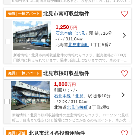
の条件の1つに前面道路が6m以上あるところを入れてみては。1,100万円
の物件です。お住まいにいかがでしょうか。新...
北見市南町収益物件
売買 | 一棟アパート
1,250
万
円
石北本線
「
北見
」駅 徒歩16分
- / - / 311.04㎡
北海道
北見市
南町
１丁目5番7
新着情報：北見市南町収益物件の情報ならコチラ。販売価格が3000万
円以内に抑えられています。駐車5台以上になりますので、車のオーナ
ーさんも安心です。
北見市桜町収益物件
売買 | 一棟アパート
1,800
万
円
利回り：- / -
石北本線
「
北見
」駅 徒歩10分
- / 2DK / 311.04㎡
北海道
北見市
桜町
３丁目2番1
新着情報：北見市桜町収益物件の空室情報ならコチラ。ローソン 北見桜
町三丁目店まで徒歩1分と近場にコンビニがあるのもポイント。車が大事
な方も安心な駐車5台以上ある物件です。新し...
北見市北４条投資用物件
売買 | 店舗