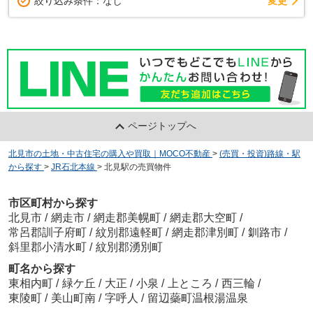
変更
絞り込み条件：
なし
ページトップへ
北見市の土地・中古住宅の購入や買取｜MOCO不動産
>
(売買・投資)路線・駅
から探す
>
JR石北本線
>
北見駅の売買物件
市区町村から探す
北見市
/
網走市
/
網走郡美幌町
/
網走郡大空町
/
常呂郡訓子府町
/
紋別郡遠軽町
/
網走郡津別町
/
釧路市
/
斜里郡小清水町
/
紋別郡湧別町
町名から探す
東相内町
/
緑ケ丘
/
大正
/
小泉
/
上ところ
/
西三輪
/
東陵町
/
美山町南
/
字呼人
/
留辺蘂町温根湯温泉