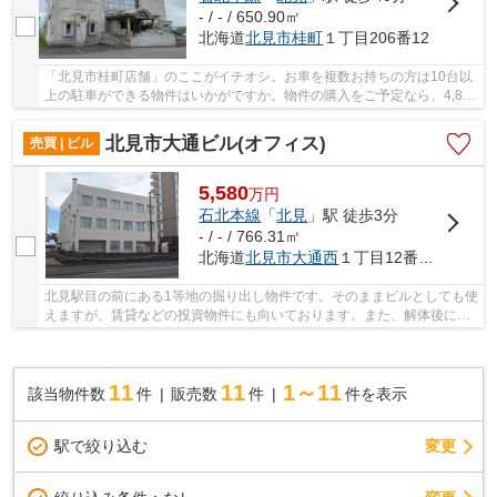
- / - / 650.90㎡
北海道
北見市
桂町
１丁目206番12
「北見市桂町店舗」のここがイチオシ。お車を複数お持ちの方は10台以
上の駐車ができる物件はいかがですか。物件の購入をご予定なら、4,800
万円のこちらの物件。バス停から徒歩3分以内...
北見市大通ビル(オフィス)
売買 | ビル
5,580
万
円
石北本線
「
北見
」駅 徒歩3分
- / - / 766.31㎡
北海道
北見市
大通西
１丁目12番1・12番2
北見駅目の前にある1等地の掘り出し物件です。そのままビルとしても使
えますが、賃貸などの投資物件にも向いております。また、解体後にホ
テルなどの商業用にも向いてます。国道沿いに...
11
11
1～11
該当物件数
件
販売数
件
件を表示
駅で絞り込む
変更