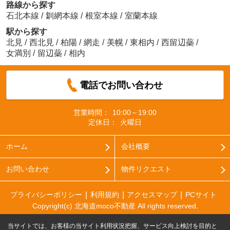
路線から探す
石北本線
/
釧網本線
/
根室本線
/
室蘭本線
駅から探す
北見
/
西北見
/
柏陽
/
網走
/
美幌
/
東相内
/
西留辺蘂
/
女満別
/
留辺蘂
/
相内
電話でお問い合わせ
営業時間：
10:00～19:00
定休日：
火曜日
ホーム
会社概要
お問い合わせ
物件リクエスト
プライバシーポリシー
利用規約
アクセスマップ
PCサイト
Copyright(c) 北海道moco不動産 All rights reserved.
当サイトでは、お客様の当サイト利用状況把握、サービス向上検討を目的と