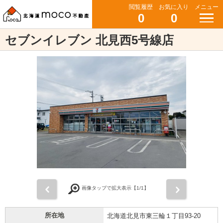
閲覧履歴
お気に入り
メニュー
0
0
セブンイレブン 北見西5号線店
前
次
画像タップで拡大表示【
1
/1】
所在地
北海道北見市東三輪１丁目93-20