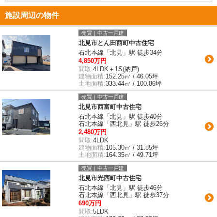
施設周辺の物件
売買｜中古一戸建
北見市とん田西町中古住宅
石北本線「北見」駅 徒歩34分
4,850万円
間取:
4LDK＋1S(納戸)
建物面積:
152.25㎡ / 46.05坪
土地面積:
333.44㎡ / 100.86坪
売買｜中古一戸建
北見市西富町中古住宅
石北本線「北見」駅 徒歩40分
石北本線「西北見」駅 徒歩26分
2,480万円
間取:
4LDK
建物面積:
105.30㎡ / 31.85坪
土地面積:
164.35㎡ / 49.71坪
売買｜中古一戸建
北見市光西町中古住宅
石北本線「北見」駅 徒歩46分
石北本線「西北見」駅 徒歩37分
690万円
間取:
5LDK