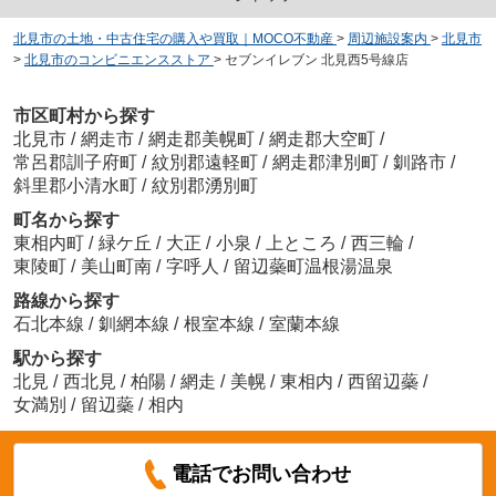
北見市の土地・中古住宅の購入や買取｜MOCO不動産
>
周辺施設案内
>
北見市
>
北見市のコンビニエンスストア
>
セブンイレブン 北見西5号線店
市区町村から探す
北見市
/
網走市
/
網走郡美幌町
/
網走郡大空町
/
常呂郡訓子府町
/
紋別郡遠軽町
/
網走郡津別町
/
釧路市
/
斜里郡小清水町
/
紋別郡湧別町
町名から探す
東相内町
/
緑ケ丘
/
大正
/
小泉
/
上ところ
/
西三輪
/
東陵町
/
美山町南
/
字呼人
/
留辺蘂町温根湯温泉
路線から探す
石北本線
/
釧網本線
/
根室本線
/
室蘭本線
駅から探す
北見
/
西北見
/
柏陽
/
網走
/
美幌
/
東相内
/
西留辺蘂
/
女満別
/
留辺蘂
/
相内
電話でお問い合わせ