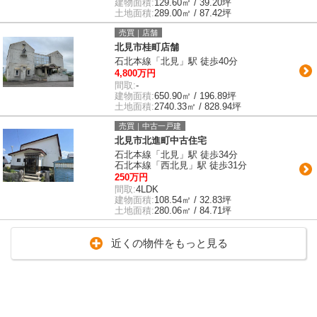
建物面積:
129.60㎡ / 39.20坪
土地面積:
289.00㎡ / 87.42坪
売買｜店舗
北見市桂町店舗
石北本線「北見」駅 徒歩40分
4,800万円
間取:
-
建物面積:
650.90㎡ / 196.89坪
土地面積:
2740.33㎡ / 828.94坪
売買｜中古一戸建
北見市北進町中古住宅
石北本線「北見」駅 徒歩34分
石北本線「西北見」駅 徒歩31分
250万円
間取:
4LDK
建物面積:
108.54㎡ / 32.83坪
土地面積:
280.06㎡ / 84.71坪
近くの物件をもっと見る