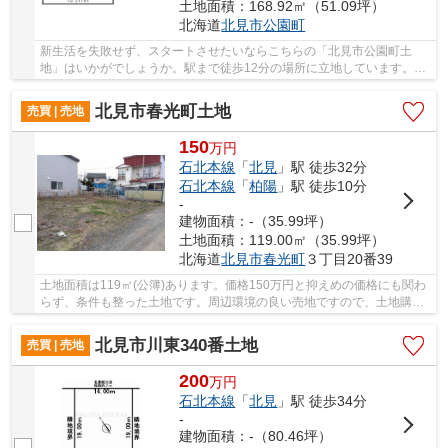
土地面積：168.92㎡（51.09坪）
北海道
北見市
公園町
新生活を失敗せず、スタートさせたいならこちらの「北見市公園町土
地」はいかがでしょうか。駅まで徒歩12分の場所に立地しています。
120万円のこちらの土地は、経済的かつ好条件です。...
北見市春光町土地
売買 | 売地
150
万
円
石北本線
「
北見
」駅 徒歩32分
石北本線
「
柏陽
」駅 徒歩10分
-
建物面積：-（35.99坪）
土地面積：119.00㎡（35.99坪）
北海道
北見市
春光町
３丁目20番39
土地面積は119㎡(公簿)あります。価格150万円と抑えめの価格にも関わ
らず、条件も整った土地です。周辺環境の良い売地ですので、土地購入
をご検討の方におすすめです。仮に将来その土...
北見市川東340番土地
売買 | 売地
200
万
円
石北本線
「
北見
」駅 徒歩34分
-
建物面積：-（80.46坪）