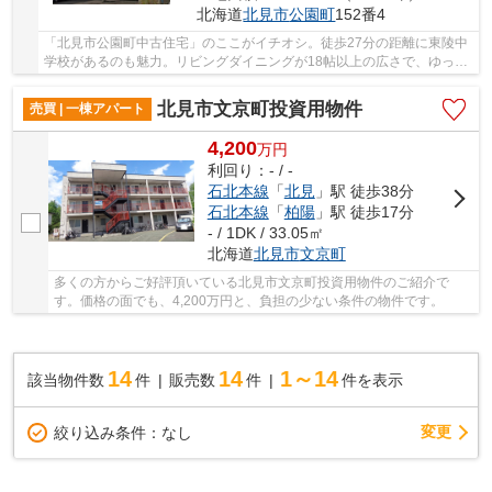
北海道
北見市
公園町
152番4
「北見市公園町中古住宅」のここがイチオシ。徒歩27分の距離に東陵中
学校があるのも魅力。リビングダイニングが18帖以上の広さで、ゆった
りと空間を楽しむことができます。石北本線北...
北見市文京町投資用物件
売買 | 一棟アパート
4,200
万
円
利回り：- / -
石北本線
「
北見
」駅 徒歩38分
石北本線
「
柏陽
」駅 徒歩17分
- / 1DK / 33.05㎡
北海道
北見市
文京町
多くの方からご好評頂いている北見市文京町投資用物件のご紹介で
す。価格の面でも、4,200万円と、負担の少ない条件の物件です。
14
14
1～14
該当物件数
件
販売数
件
件を表示
変更
絞り込み条件：
なし