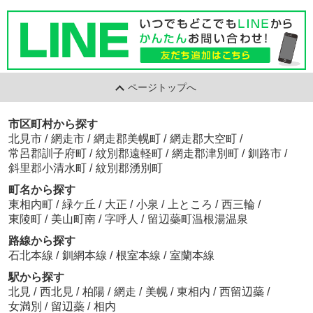
ページトップへ
市区町村から探す
北見市
/
網走市
/
網走郡美幌町
/
網走郡大空町
/
常呂郡訓子府町
/
紋別郡遠軽町
/
網走郡津別町
/
釧路市
/
斜里郡小清水町
/
紋別郡湧別町
町名から探す
東相内町
/
緑ケ丘
/
大正
/
小泉
/
上ところ
/
西三輪
/
東陵町
/
美山町南
/
字呼人
/
留辺蘂町温根湯温泉
路線から探す
石北本線
/
釧網本線
/
根室本線
/
室蘭本線
駅から探す
北見
/
西北見
/
柏陽
/
網走
/
美幌
/
東相内
/
西留辺蘂
/
女満別
/
留辺蘂
/
相内