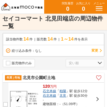
閲覧履歴
お気に入り
メニュー
0
0
セイコーマート 北見田端店の周辺物件
一覧
14
14
1～14
該当物件数
件
販売数
件
件を表示
変更
絞り込み条件：
なし
販売物件のみ
北見市公園町土地
売買 | 売地
120
万
円
石北本線
「
柏陽
」駅 徒歩12分
石北本線
「
北見
」駅 徒歩30分
-
建物面積：-（51.09坪）