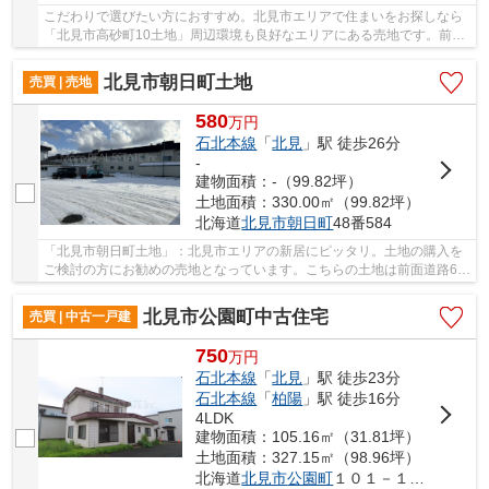
こだわりで選びたい方におすすめ。北見市エリアで住まいをお探しなら
「北見市高砂町10土地」周辺環境も良好なエリアにある売地です。前面
道路6m以上あるのでとてもいい条件です。土地...
北見市朝日町土地
売買 | 売地
580
万
円
石北本線
「
北見
」駅 徒歩26分
-
建物面積：-（99.82坪）
土地面積：330.00㎡（99.82坪）
北海道
北見市
朝日町
48番584
「北見市朝日町土地」：北見市エリアの新居にピッタリ。土地の購入を
ご検討の方にお勧めの売地となっています。こちらの土地は前面道路6m
以上です。傾斜地よりも工事費をダウンさせや...
北見市公園町中古住宅
売買 | 中古一戸建
750
万
円
石北本線
「
北見
」駅 徒歩23分
石北本線
「
柏陽
」駅 徒歩16分
4LDK
建物面積：105.16㎡（31.81坪）
土地面積：327.15㎡（98.96坪）
北海道
北見市
公園町
１０１－１、１０２－４