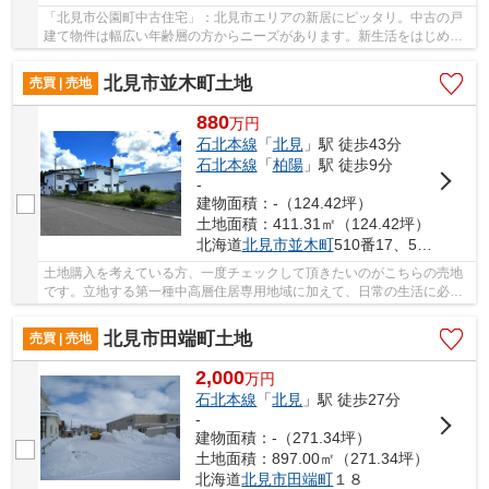
「北見市公園町中古住宅」：北見市エリアの新居にピッタリ。中古の戸
建て物件は幅広い年齢層の方からニーズがあります。新生活をはじめる
方にお勧めな4LDKの物件があります。二口コン...
北見市並木町土地
売買 | 売地
880
万
円
石北本線
「
北見
」駅 徒歩43分
石北本線
「
柏陽
」駅 徒歩9分
-
建物面積：-（124.42坪）
土地面積：411.31㎡（124.42坪）
北海道
北見市
並木町
510番17、510番18
土地購入を考えている方、一度チェックして頂きたいのがこちらの売地
です。立地する第一種中高層住居専用地域に加えて、日常の生活に必要
な施設の立地が認められているのが、第二種中...
北見市田端町土地
売買 | 売地
2,000
万
円
石北本線
「
北見
」駅 徒歩27分
-
建物面積：-（271.34坪）
土地面積：897.00㎡（271.34坪）
北海道
北見市
田端町
１８