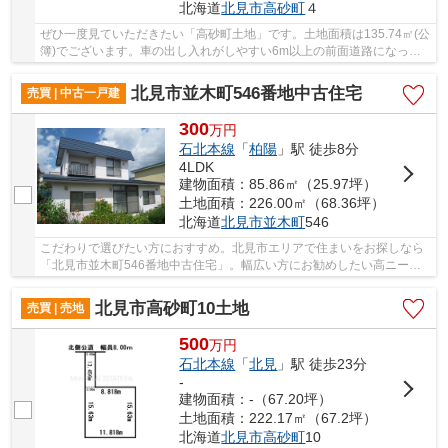
北海道
北見市
高砂町
４
ぜひ一度見ていただきたい「高砂町土地」です。土地面積は135.74㎡(公
簿)でございます。車の出し入れがしやすい6m以上の前面道路になって
おります。価格220万円でニーズの高い土地です...
北見市並木町546番地中古住宅
売買 | 中古一戸建
300
万
円
石北本線
「
柏陽
」駅 徒歩8分
4LDK
建物面積：85.86㎡（25.97坪）
土地面積：226.00㎡（68.36坪）
北海道
北見市
並木町
546
こだわりで選びたい方におすすめ。北見市エリアで住まいをお探しなら
「北見市並木町546番地中古住宅」。幅広い方にお勧めしたい高ニーズ
な4LDKの物件です。前面道路6m以上という駐車も...
北見市高砂町10土地
売買 | 売地
500
万
円
石北本線
「
北見
」駅 徒歩23分
-
建物面積：-（67.20坪）
土地面積：222.17㎡（67.2坪）
北海道
北見市
高砂町
10