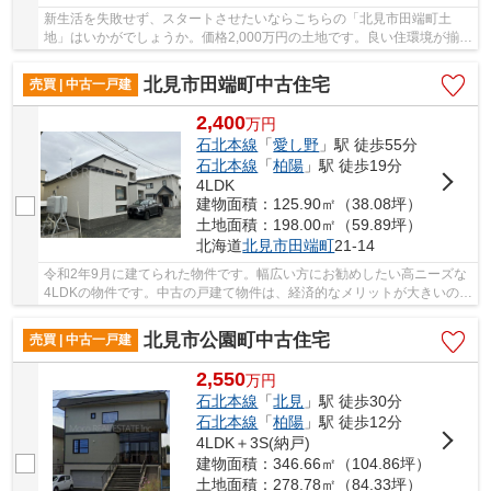
新生活を失敗せず、スタートさせたいならこちらの「北見市田端町土
地」はいかがでしょうか。価格2,000万円の土地です。良い住環境が揃
い、ニーズが高い北見市エリアの土地探しはぜひ当...
北見市田端町中古住宅
売買 | 中古一戸建
2,400
万
円
石北本線
「
愛し野
」駅 徒歩55分
石北本線
「
柏陽
」駅 徒歩19分
4LDK
建物面積：125.90㎡（38.08坪）
土地面積：198.00㎡（59.89坪）
北海道
北見市
田端町
21-14
令和2年9月に建てられた物件です。幅広い方にお勧めしたい高ニーズな
4LDKの物件です。中古の戸建て物件は、経済的なメリットが大きいのが
特徴です。システムキッチン付きの物件です。...
北見市公園町中古住宅
売買 | 中古一戸建
2,550
万
円
石北本線
「
北見
」駅 徒歩30分
石北本線
「
柏陽
」駅 徒歩12分
4LDK＋3S(納戸)
建物面積：346.66㎡（104.86坪）
土地面積：278.78㎡（84.33坪）