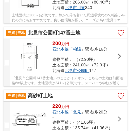
土地面積：266.00㎡（80.46坪）
北海道
北見市
川東
340
土地面積は266㎡(公簿)です。静かで落ち着いた周辺環境なので幅広い年
代の方にもおすすめです。良い住環境が揃い、ニーズが高い北見市エリ
アの土地探しはぜひ当社にお任せください。お...
北見市公園町147番土地
売買 | 売地
200
万
円
石北本線
「
柏陽
」駅 徒歩16分
-
建物面積：-（72.90坪）
土地面積：241.00㎡（72.9坪）
北海道
北見市
公園町
147
「北見市公園町147番土地」のここがイチオシ。こちらの土地は前面道
路6m以上です。土地面積は241㎡(公簿)です。スーパーや学校が近くに
あり利便性が高いうえに静かな住宅地なのできっ...
高砂町土地
売買 | 売地
220
万
円
石北本線
「
北見
」駅 徒歩20分
-
建物面積：-（41.06坪）
土地面積：135.74㎡（41.06坪）