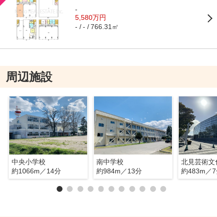
-
5,580万円
766.31㎡
-
-
周辺施設
中央小学校
南中学校
北見芸術文
約1066m／14分
約984m／13分
約483m／