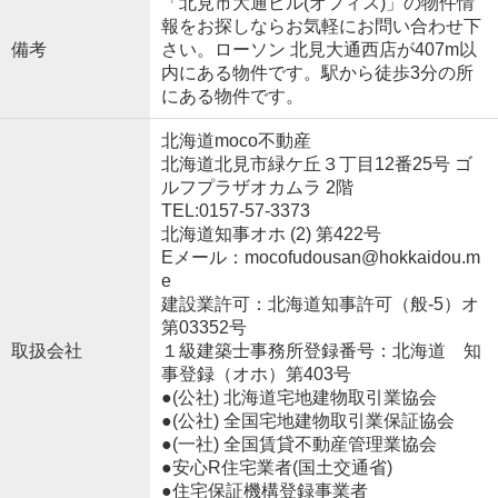
「北見市大通ビル(オフィス)」の物件情
報をお探しならお気軽にお問い合わせ下
備考
さい。ローソン 北見大通西店が407m以
内にある物件です。駅から徒歩3分の所
にある物件です。
北海道moco不動産
北海道北見市緑ケ丘３丁目12番25号 ゴ
ルフプラザオカムラ 2階
TEL:0157-57-3373
北海道知事オホ (2) 第422号
Eメール：mocofudousan@hokkaidou.m
e
建設業許可：北海道知事許可（般-5）オ
第03352号
取扱会社
１級建築士事務所登録番号：北海道 知
事登録（オホ）第403号
●(公社) 北海道宅地建物取引業協会
●(公社) 全国宅地建物取引業保証協会
●(一社) 全国賃貸不動産管理業協会
●安心R住宅業者(国土交通省)
●住宅保証機構登録事業者