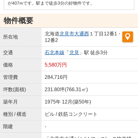
が407mです。駅まで徒歩3分の好物件です。
物件概要
北海道
北見市
大通西
１丁目12番1・
所在地
12番2
交通
石北本線
「
北見
」駅 徒歩3分
価格
5,580万円
管理費
284,716円
坪数(面積)
231.80坪(766.31㎡)
築年月
1975年 12月(築50年)
種別 / 構造
ビル / 鉄筋コンクリート
階建
-