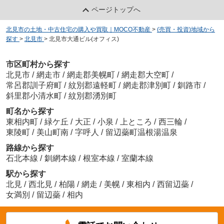
ページトップへ
北見市の土地・中古住宅の購入や買取｜MOCO不動産
>
(売買・投資)地域から
探す
>
北見市
>
北見市大通ビル(オフィス)
市区町村から探す
北見市
/
網走市
/
網走郡美幌町
/
網走郡大空町
/
常呂郡訓子府町
/
紋別郡遠軽町
/
網走郡津別町
/
釧路市
/
斜里郡小清水町
/
紋別郡湧別町
町名から探す
東相内町
/
緑ケ丘
/
大正
/
小泉
/
上ところ
/
西三輪
/
東陵町
/
美山町南
/
字呼人
/
留辺蘂町温根湯温泉
路線から探す
石北本線
/
釧網本線
/
根室本線
/
室蘭本線
駅から探す
北見
/
西北見
/
柏陽
/
網走
/
美幌
/
東相内
/
西留辺蘂
/
女満別
/
留辺蘂
/
相内