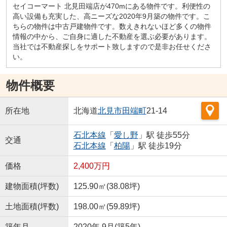
セイコーマート 北見田端店が470mにある物件です。利便性の
高い設備も充実した、高ニーズな2020年9月築の物件です。こ
ちらの物件は中古戸建物件です。数えきれないほど多くの物件
情報の中から、ご自身に適した不動産を選ぶ必要があります。
当社では不動産探しをサポート致しますので是非お任せくださ
い。
物件概要
所在地
北海道
北見市
田端町
21-14
石北本線
「
愛し野
」駅 徒歩55分
交通
石北本線
「
柏陽
」駅 徒歩19分
価格
2,400万円
建物面積(坪数)
125.90㎡(38.08坪)
土地面積(坪数)
198.00㎡(59.89坪)
築年月
2020年 9月(築5年)