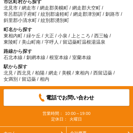
市区町村から探す
北見市
/
網走市
/
網走郡美幌町
/
網走郡大空町
/
常呂郡訓子府町
/
紋別郡遠軽町
/
網走郡津別町
/
釧路市
/
斜里郡小清水町
/
紋別郡湧別町
町名から探す
東相内町
/
緑ケ丘
/
大正
/
小泉
/
上ところ
/
西三輪
/
東陵町
/
美山町南
/
字呼人
/
留辺蘂町温根湯温泉
路線から探す
石北本線
/
釧網本線
/
根室本線
/
室蘭本線
駅から探す
北見
/
西北見
/
柏陽
/
網走
/
美幌
/
東相内
/
西留辺蘂
/
女満別
/
留辺蘂
/
相内
電話でお問い合わせ
営業時間：
10:00～19:00
定休日：
火曜日