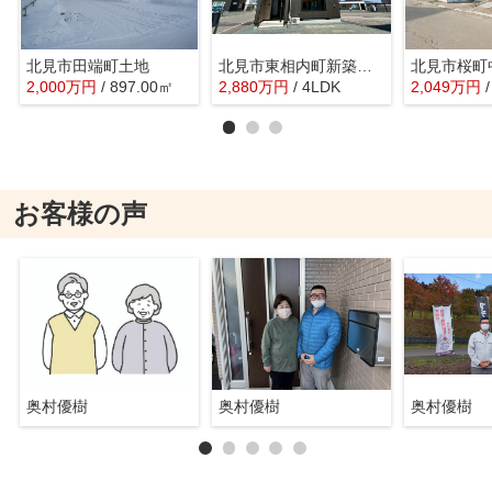
北見市田端町土地
北見市東相内町新築住宅
北見市桜町
2,000
万
円
/ 897.00㎡
2,880
万
円
/ 4LDK
2,049
万
円
お客様の声
奥村優樹
奥村優樹
奥村優樹