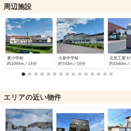
周辺施設
東小学校
小泉中学校
北見工業大
約1094m／14分
約743m／10分
約1540m／
エリアの近い物件