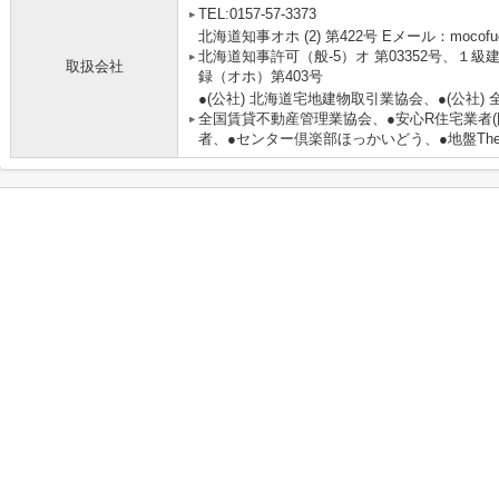
TEL:0157-57-3373
北海道知事オホ (2) 第422号 Eメール：mocofu
北海道知事許可（般-5）オ 第03352号、１
取扱会社
録（オホ）第403号
●(公社) 北海道宅地建物取引業協会、●(公社)
全国賃貸不動産管理業協会、●安心R住宅業者(
者、●センター倶楽部ほっかいどう、●地盤The 