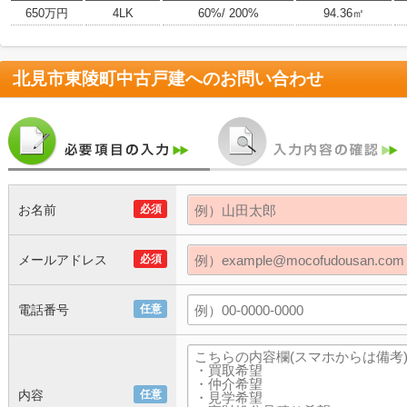
650万円
4LK
60%/ 200%
94.36㎡
北見市東陵町中古戸建
へのお問い合わせ
お名前
必須
メールアドレス
必須
電話番号
任意
内容
任意