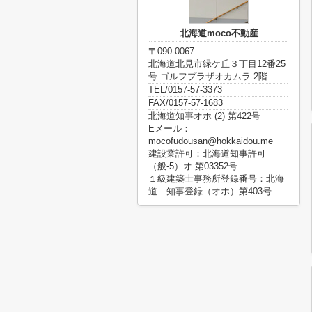
北海道moco不動産
〒090-0067
北海道北見市緑ケ丘３丁目12番25
号 ゴルフプラザオカムラ 2階
TEL/0157-57-3373
FAX/0157-57-1683
北海道知事オホ (2) 第422号
Eメール：
mocofudousan@hokkaidou.me
建設業許可：北海道知事許可
（般-5）オ 第03352号
１級建築士事務所登録番号：北海
道 知事登録（オホ）第403号