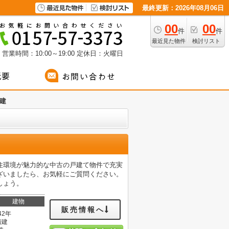
最終更新：2026年08月06日
00
00
件
件
最近見た物件
検討リスト
営業時間：10:00～19:00
定休日：火曜日
建
住環境が魅力的な中古の戸建て物件で充実
ざいましたら、お気軽にご質問ください。
しょう。
建物
販売情報へ
42年
階建