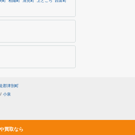
央町
柏陽町
清見町
上ところ
西富町
走郡津別町
/
小泉
や買取なら