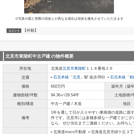
※写真や図と実際の現状とが異なる場合は現状を優先させていただきます
【外観】
コメント
北見市東陵町中古戸建
の物件概要
所在地
北海道
北見市
東陵町
１１８番地２６
石北本線
「
北見
」駅 徒歩39分
石北本線
「
柏
交通
価格
650万円
築年月（築
建物面積/坪数
94.36㎡/28.54坪
土地面積/
種別/構造
中古一戸建 / 木造
地目
1年を通して日が入りやすい東南側の道路に面
備考
件です。北見市には多種多様な一戸建てがござ
なら、ぜひ当社までご連絡ください。お待ちし
北海道moco不動産
北海道北見市緑ケ丘３丁目