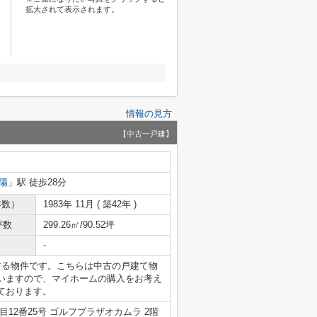
拡大されて表示されます。
情報の見方
【中古一戸建】
陽
」駅 徒歩28分
年数）
1983年 11月 ( 築42年 )
坪数
299.26㎡/90.52坪
-
する物件です。こちらは中古の戸建て物
いますので、マイホームの購入をお考え
ております。
12番25号 ゴルフプラザオカムラ 2階