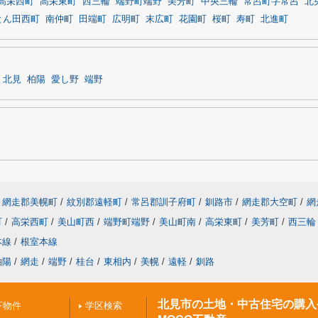
高栄西町
高栄東町
西三輪
端野町端野
美芳町
中央三輪
常呂町字常呂
北
とん田西町
南仲町
田端町
広明町
末広町
花園町
桜町
寿町
北進町
北見
柏陽
愛し野
端野
網走郡美幌町
/
紋別郡遠軽町
/
常呂郡訓子府町
/
釧路市
/
網走郡大空町
/
網
町
/
高栄西町
/
美山町西
/
端野町端野
/
美山町南
/
高栄東町
/
美芳町
/
西三輪
本線
/
根室本線
柏陽
/
網走
/
端野
/
桂台
/
東相内
/
美幌
/
遠軽
/
釧路
北見市の土地・中古住宅の購入
下物件
学区検索