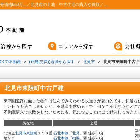
北見市東陵町中古戸建 こちらの物件は、販売価格650万...／北見市の土地・中古住宅の購入や買取／MOCO不動産
OCO不動産
>
(戸建(売買))地域から探す
>
北見市
>
北見市東陵町中古戸
北見市東陵町中古戸建
東南側道路に面した物件は住んでみてわかる快適さが魅力的です。快適な
した日々を過ごしませんか。不動産を求める上で、何かご不明な点などご
不動産購入で失敗をしないためにも、気になることは全て解決しておきま
所在地
交通
築
北海道
北見市
東陵町
１１８番
石北本線
「
北見
」駅 徒歩39分
2
地２６
石北本線
「
柏陽
」駅 徒歩28分