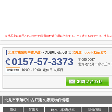
※地図上に表示される物件の位置は付近住所に所在することを表すものであり、実際
北見市東陵町中古戸建
へのお問い合わせは
北海道moco不動産まで
0157-57-3373
〒090-0067
北海道北見市緑ケ丘３丁
10:00～19:00 定休日:火曜日
北見市東陵町中古戸建
の販売物件情報
価格
間取り
建物面積
建ぺい率/容積率