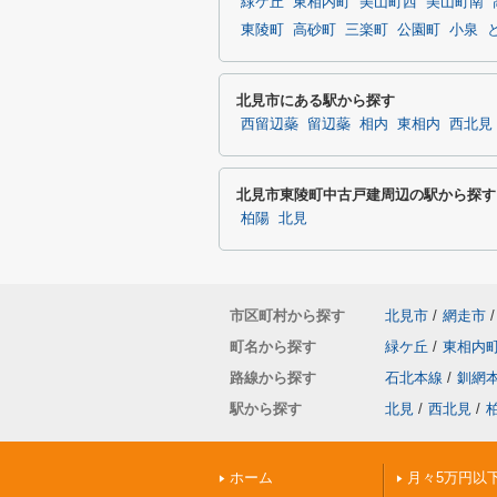
緑ケ丘
東相内町
美山町西
美山町南
東陵町
高砂町
三楽町
公園町
小泉
北見市にある駅から探す
西留辺蘂
留辺蘂
相内
東相内
西北見
北見市東陵町中古戸建周辺の駅から探す
柏陽
北見
市区町村から探す
北見市
/
網走市
/
町名から探す
緑ケ丘
/
東相内
路線から探す
石北本線
/
釧網
駅から探す
北見
/
西北見
/
ホーム
月々5万円以