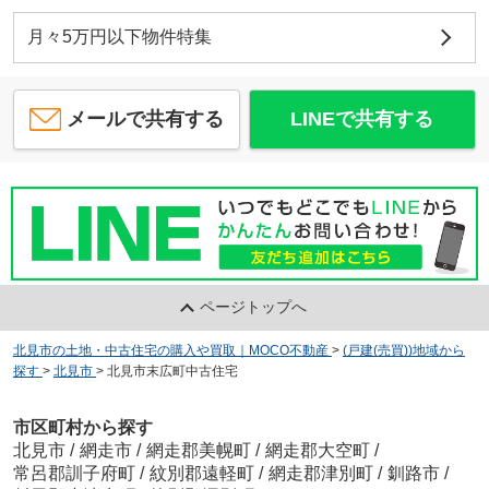
月々5万円以下物件特集
メールで共有する
LINEで共有する
ページトップへ
北見市の土地・中古住宅の購入や買取｜MOCO不動産
>
(戸建(売買))地域から
探す
>
北見市
>
北見市末広町中古住宅
市区町村から探す
北見市
/
網走市
/
網走郡美幌町
/
網走郡大空町
/
常呂郡訓子府町
/
紋別郡遠軽町
/
網走郡津別町
/
釧路市
/