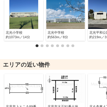
北光小学校
北光中学校
北光平和公
約1073m／14分
約563m／8分
約219m／
エリアの近い物件
北見市上ところ89番土地
北見市大正91番土地
北６条東４