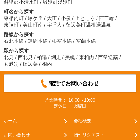
斜里郡小清水町
/
紋別郡湧別町
町名から探す
東相内町
/
緑ケ丘
/
大正
/
小泉
/
上ところ
/
西三輪
/
東陵町
/
美山町南
/
字呼人
/
留辺蘂町温根湯温泉
路線から探す
石北本線
/
釧網本線
/
根室本線
/
室蘭本線
駅から探す
北見
/
西北見
/
柏陽
/
網走
/
美幌
/
東相内
/
西留辺蘂
/
女満別
/
留辺蘂
/
相内
電話でお問い合わせ
営業時間：
10:00～19:00
定休日：
火曜日
ホーム
会社概要
お問い合わせ
物件リクエスト