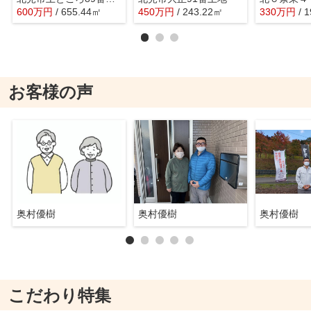
600
万
円
/ 655.44㎡
450
万
円
/ 243.22㎡
330
万
円
/ 
お客様の声
奥村優樹
奥村優樹
奥村優樹
こだわり特集