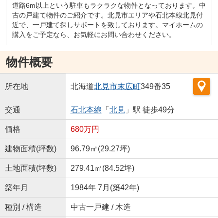
道路6m以上という駐車もラクラクな物件となっております。中
古の戸建て物件のご紹介です。北見市エリアや石北本線北見付
近で、一戸建て探しサポートを致しております。マイホームの
購入をご予定なら、お気軽にお問い合わせください。
物件概要
所在地
北海道
北見市
末広町
349番35
交通
石北本線
「
北見
」駅 徒歩49分
価格
680万円
建物面積(坪数)
96.79㎡(29.27坪)
土地面積(坪数)
279.41㎡(84.52坪)
築年月
1984年 7月(築42年)
種別 / 構造
中古一戸建 / 木造