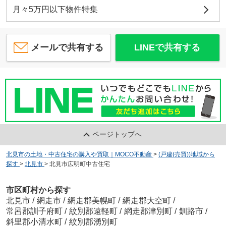
月々5万円以下物件特集
メールで共有する
LINEで共有する
ページトップへ
北見市の土地・中古住宅の購入や買取｜MOCO不動産
>
(戸建(売買))地域から
探す
>
北見市
>
北見市広明町中古住宅
市区町村から探す
北見市
/
網走市
/
網走郡美幌町
/
網走郡大空町
/
常呂郡訓子府町
/
紋別郡遠軽町
/
網走郡津別町
/
釧路市
/
斜里郡小清水町
/
紋別郡湧別町