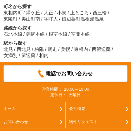
町名から探す
東相内町
/
緑ケ丘
/
大正
/
小泉
/
上ところ
/
西三輪
/
東陵町
/
美山町南
/
字呼人
/
留辺蘂町温根湯温泉
路線から探す
石北本線
/
釧網本線
/
根室本線
/
室蘭本線
駅から探す
北見
/
西北見
/
柏陽
/
網走
/
美幌
/
東相内
/
西留辺蘂
/
女満別
/
留辺蘂
/
相内
電話でお問い合わせ
営業時間：
10:00～19:00
定休日：
火曜日
ホーム
会社概要
お問い合わせ
物件リクエスト