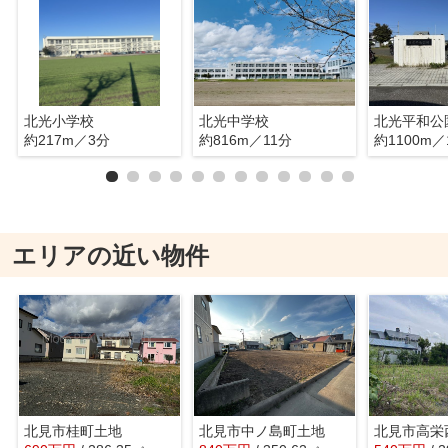
北光小学校
北光中学校
北光平和公
約217m／3分
約816m／11分
約1100m／
エリアの近い物件
北見市桂町土地
北見市中ノ島町土地
北見市高栄