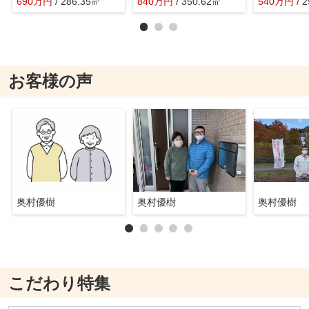
690
万
円
/ 286.35㎡
840
万
円
/ 350.62㎡
540
万
円
/ 
お客様の声
奥村優樹
奥村優樹
奥村優樹
こだわり特集