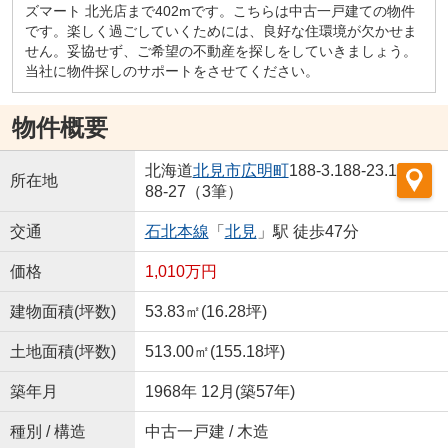
ズマート 北光店まで402mです。こちらは中古一戸建ての物件
です。楽しく過ごしていくためには、良好な住環境が欠かせま
せん。妥協せず、ご希望の不動産を探しをしていきましょう。
当社に物件探しのサポートをさせてください。
物件概要
北海道
北見市
広明町
188-3.188-23.1
所在地
88-27（3筆）
交通
石北本線
「
北見
」駅 徒歩47分
価格
1,010万円
建物面積(坪数)
53.83㎡(16.28坪)
土地面積(坪数)
513.00㎡(155.18坪)
築年月
1968年 12月(築57年)
種別 / 構造
中古一戸建 / 木造