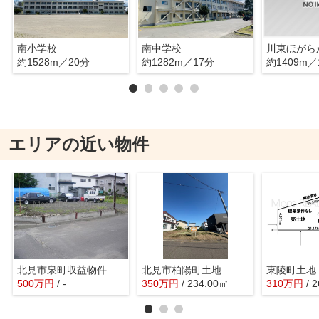
南小学校
南中学校
川東ほがら
約1528m／20分
約1282m／17分
約1409m／
エリアの近い物件
北見市泉町収益物件
北見市柏陽町土地
東陵町土地
500
万
円
/ -
350
万
円
/ 234.00㎡
310
万
円
/ 