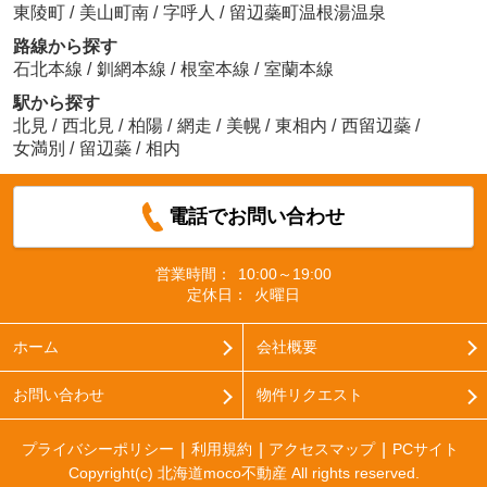
東陵町
/
美山町南
/
字呼人
/
留辺蘂町温根湯温泉
路線から探す
石北本線
/
釧網本線
/
根室本線
/
室蘭本線
駅から探す
北見
/
西北見
/
柏陽
/
網走
/
美幌
/
東相内
/
西留辺蘂
/
女満別
/
留辺蘂
/
相内
電話でお問い合わせ
営業時間：
10:00～19:00
定休日：
火曜日
ホーム
会社概要
お問い合わせ
物件リクエスト
プライバシーポリシー
利用規約
アクセスマップ
PCサイト
Copyright(c) 北海道moco不動産 All rights reserved.