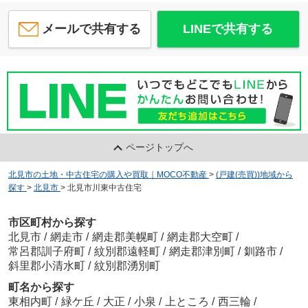
メールで共有する
LINEで共有する
ページトップへ
北見市の土地・中古住宅の購入や買取｜MOCO不動産
>
(戸建(売買))地域から
探す
>
北見市
>
北見市川東中古住宅
市区町村から探す
北見市
/
網走市
/
網走郡美幌町
/
網走郡大空町
/
常呂郡訓子府町
/
紋別郡遠軽町
/
網走郡津別町
/
釧路市
/
斜里郡小清水町
/
紋別郡湧別町
町名から探す
東相内町
/
緑ケ丘
/
大正
/
小泉
/
上ところ
/
西三輪
/