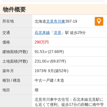
物件概要
所在地
北海道
北見市
川東
397-19
交通
石北本線
「
北見
」駅 徒歩29分
価格
290万円
建物面積(坪数)
91.53㎡(27.68坪)
土地面積(坪数)
231.00㎡(69.87坪)
築年月
1973年 9月(築52年)
種別 / 構造
中古一戸建 / 木造
地目
畑
北見市川東中古住宅：石北本線北見駅に
も近くて便利。徒歩17分の距離に南中学