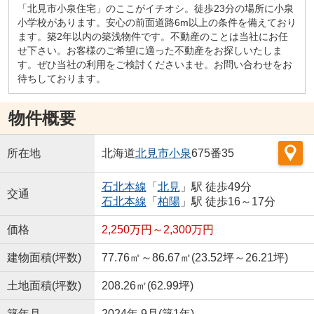
「北見市小泉住宅」のここがイチオシ。徒歩23分の場所に小泉
小学校があります。安心の前面道路6m以上の条件を備えており
ます。築2年以内の築浅物件です。不動産のことは当社にお任
せ下さい。お客様のご希望に適った不動産をお探しいたしま
す。ぜひ当社の利用をご検討くださいませ。お問い合わせをお
待ちしております。
物件概要
所在地
北海道
北見市
小泉
675番35
石北本線
「
北見
」駅 徒歩49分
交通
石北本線
「
柏陽
」駅 徒歩16～17分
価格
2,250万円～2,300万円
建物面積(坪数)
77.76㎡～86.67㎡(23.52坪～26.21坪)
土地面積(坪数)
208.26㎡(62.99坪)
築年月
2024年 9月(築1年)