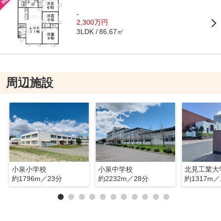
-
2,300万円
86.67㎡
3LDK
周辺施設
小泉小学校
小泉中学校
北見工業大
約1796m／23分
約2232m／28分
約1317m／