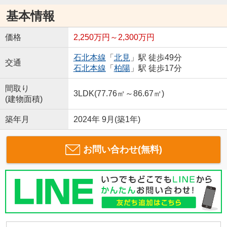
基本情報
価格
2,250万円～2,300万円
石北本線
「
北見
」駅 徒歩49分
交通
石北本線
「
柏陽
」駅 徒歩17分
間取り
3LDK(77.76㎡～86.67㎡)
(建物面積)
築年月
2024年 9月(築1年)
お問い合わせ(無料)