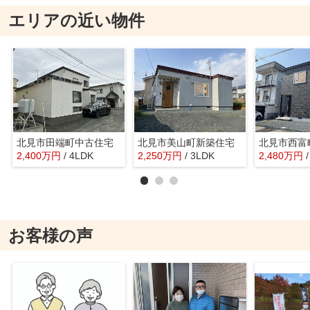
エリアの近い物件
北見市田端町中古住宅
北見市美山町新築住宅
北見市西富
2,400
万
円
/ 4LDK
2,250
万
円
/ 3LDK
2,480
万
円
お客様の声