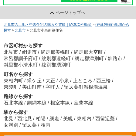
ページトップへ
北見市の土地・中古住宅の購入や買取｜MOCO不動産
>
(戸建(売買))地域から
探す
>
北見市
>
北見市小泉新築住宅
市区町村から探す
北見市
/
網走市
/
網走郡美幌町
/
網走郡大空町
/
常呂郡訓子府町
/
紋別郡遠軽町
/
網走郡津別町
/
釧路市
/
斜里郡小清水町
/
紋別郡湧別町
町名から探す
東相内町
/
緑ケ丘
/
大正
/
小泉
/
上ところ
/
西三輪
/
東陵町
/
美山町南
/
字呼人
/
留辺蘂町温根湯温泉
路線から探す
石北本線
/
釧網本線
/
根室本線
/
室蘭本線
駅から探す
北見
/
西北見
/
柏陽
/
網走
/
美幌
/
東相内
/
西留辺蘂
/
女満別
/
留辺蘂
/
相内