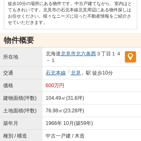
徒歩10分の場所にある物件です。中古戸建てながら、室内はと
てもきれいです。北見市の石北本線北見周辺にある物件探しは
お任せください。様々なニーズに沿った不動産情報をご紹介さ
せていただきます。
物件概要
北海道
北見市
北六条西
３丁目１４
所在地
－１
交通
石北本線
「
北見
」駅 徒歩10分
価格
600万円
建物面積(坪数)
104.49㎡(31.6坪)
土地面積(坪数)
76.98㎡(23.28坪)
築年月
1966年 10月(築59年)
種別 / 構造
中古一戸建 / 木造