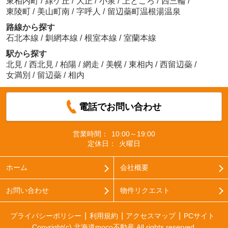
東相内町
/
緑ケ丘
/
大正
/
小泉
/
上ところ
/
西三輪
/
東陵町
/
美山町南
/
字呼人
/
留辺蘂町温根湯温泉
路線から探す
石北本線
/
釧網本線
/
根室本線
/
室蘭本線
駅から探す
北見
/
西北見
/
柏陽
/
網走
/
美幌
/
東相内
/
西留辺蘂
/
女満別
/
留辺蘂
/
相内
電話でお問い合わせ
営業時間：
10:00～19:00
定休日：
火曜日
ホーム
会社概要
お問い合わせ
物件リクエスト
プライバシーポリシー
利用規約
アクセスマップ
PCサイト
Copyright(c) 北海道moco不動産 All rights reserved.