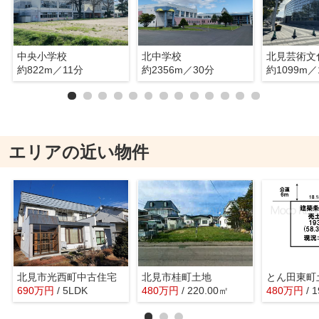
中央小学校
北中学校
北見芸術文
約822m／11分
約2356m／30分
約1099m／
エリアの近い物件
北見市光西町中古住宅
北見市桂町土地
とん田東町
690
万
円
/ 5LDK
480
万
円
/ 220.00㎡
480
万
円
/ 