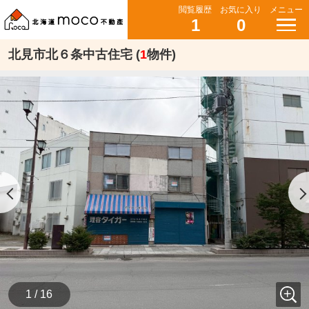
閲覧履歴
お気に入り
メニュー
1
0
北見市北６条中古住宅 (
1
物件)
1 / 16