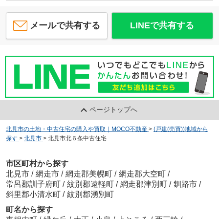
メールで共有する
LINEで共有する
ページトップへ
北見市の土地・中古住宅の購入や買取｜MOCO不動産
>
(戸建(売買))地域から
探す
>
北見市
>
北見市北６条中古住宅
市区町村から探す
北見市
/
網走市
/
網走郡美幌町
/
網走郡大空町
/
常呂郡訓子府町
/
紋別郡遠軽町
/
網走郡津別町
/
釧路市
/
斜里郡小清水町
/
紋別郡湧別町
町名から探す