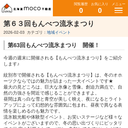
閲覧履歴
お気に入り
メニュー
0
0
第６３回もんべつ流氷まつり
2026-02-03
カテゴリ：
地域イベント
第63回もんべつ流氷まつり 開催！
今週の週末に開催される【もんべつ流氷まつり】をご紹介
します♪
紋別市で開催される【もんべつ流氷まつり】は、冬のオホ
ーツクならではの魅力が詰まった一大イベントです★
最大の見どころは、巨大な氷像と雪像。
創迫力満点で、自
然の力強さを間近で感じることができますよ。
昼間は真っ白な雪と青空が美しく映え、夜になるとライト
アップによって幻想的な雰囲気に包まれ、昼夜で異なる表
情を楽しめるのも魅力です。
流氷観光船や体験型イベント、お笑いステージなど様々な
イベントがございますので、冬の思い出づくりにピッタリ