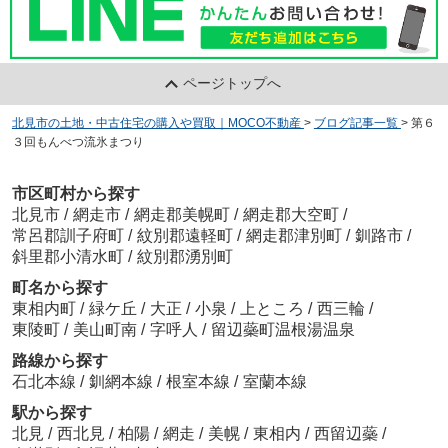
ページトップへ
北見市の土地・中古住宅の購入や買取｜MOCO不動産
>
ブログ記事一覧
>
第６
３回もんべつ流氷まつり
市区町村から探す
北見市
/
網走市
/
網走郡美幌町
/
網走郡大空町
/
常呂郡訓子府町
/
紋別郡遠軽町
/
網走郡津別町
/
釧路市
/
斜里郡小清水町
/
紋別郡湧別町
町名から探す
東相内町
/
緑ケ丘
/
大正
/
小泉
/
上ところ
/
西三輪
/
東陵町
/
美山町南
/
字呼人
/
留辺蘂町温根湯温泉
路線から探す
石北本線
/
釧網本線
/
根室本線
/
室蘭本線
駅から探す
北見
/
西北見
/
柏陽
/
網走
/
美幌
/
東相内
/
西留辺蘂
/