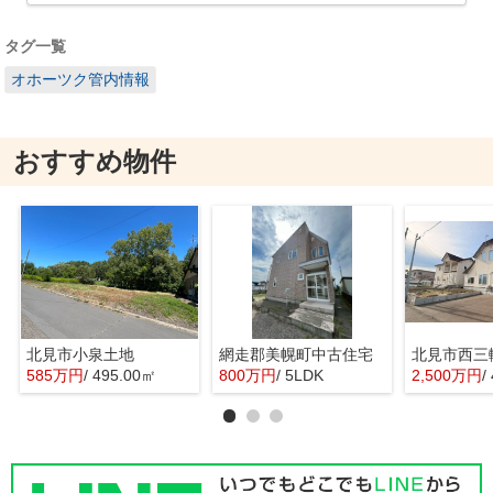
タグ一覧
オホーツク管内情報
おすすめ物件
北見市小泉土地
網走郡美幌町中古住宅
北見市西三
585万円
/ 495.00㎡
800万円
/ 5LDK
2,500万円
/