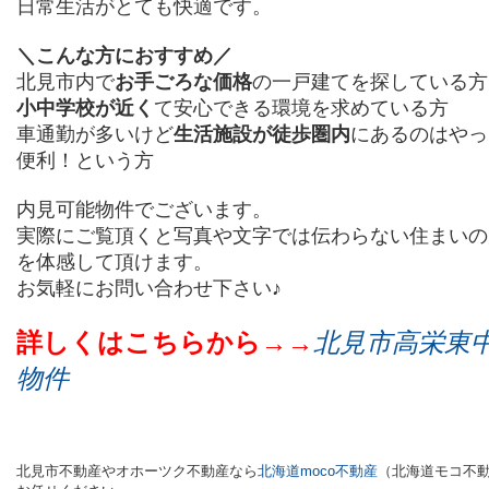
日常生活がとても快適です。
＼こんな方におすすめ／
北見市内で
お手ごろな価格
の一戸建てを探している方
小中学校が近く
て安心できる環境を求めている方
車通勤が多いけど
生活施設が徒歩圏内
にあるのはやっ
便利！という方
内見可能物件でございます。
実際にご覧頂くと写真や文字では伝わらない住まいの
を体感して頂けます。
お気軽にお問い合わせ下さい♪
詳しくはこちらから→→
北見市高栄東
物件
北見市不動産やオホーツク不動産
なら
北海道moco不動産
（
北海道モコ不