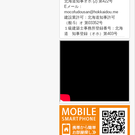
北海道知事オホ (2) 第422号
Eメール：
mocofudousan@hokkaidou.me
建設業許可：北海道知事許可
（般-5）オ 第03352号
１級建築士事務所登録番号：北海
道 知事登録（オホ）第403号