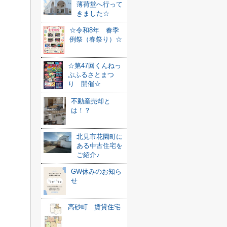
薄荷堂へ行って
きました☆
☆令和8年 春季
例祭（春祭り）☆
☆第47回くんねっ
ぷふるさとまつ
り 開催☆
不動産売却と
は！？
北見市花園町に
ある中古住宅を
ご紹介♪
GW休みのお知ら
せ
高砂町 賃貸住宅