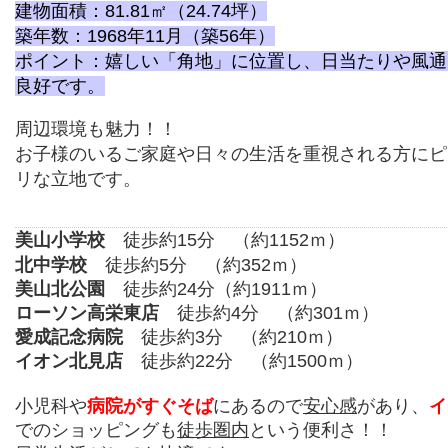
建物面積：81.81㎡（24.74坪）
築年数：1968年11月（築56年）
ポイント：嬉しい「角地」に位置し、日当たりや風通
良好です。
周辺環境も魅力！！
お子様のいるご家庭や日々の生活を重視される方にピ
リな立地です。
美山小学校
徒歩約15分 （約1152ｍ）
北中学校
徒歩約5分 （約352ｍ）
美山北公園
徒歩約24分（約1911ｍ）
ローソン高栄東店
徒歩約4分 （約301ｍ）
愛成記念病院
徒歩約3分 （約210ｍ）
イオン北見店
徒歩約22分 （約1500ｍ）
小児科や
病院がすぐそば
にあるので
安心感
があり、
イ
でのショッピングも
徒歩圏内
という便利さ！！