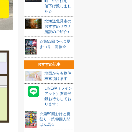
町 中古住宅
値下げ致しまし
た☆
北海道北見市の
おすすめサウナ
施設のご紹介♪
☆第53回つべつ夏
まつり 開催☆
おすすめ記事
地図からも物件
検索頂けます
LINE@（ライン
アット）友達登
録お待ちしてお
ります！
☆第59回おけと夏
祭り・第49回人間
ばん馬☆