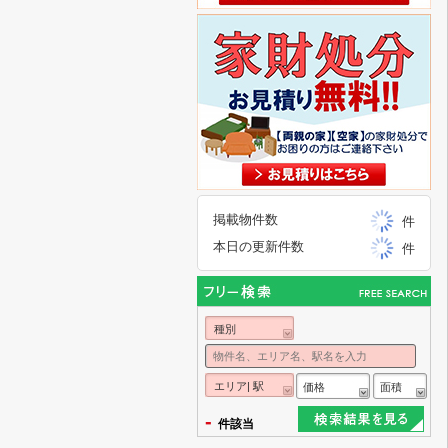
掲載物件数
件
本日の更新件数
件
種別
エリア| 駅
価格
面積
-
件該当