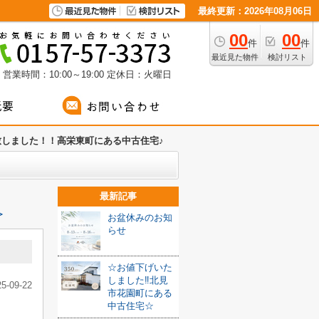
最終更新：2026年08月06日
00
00
件
件
最近見た物件
検討リスト
営業時間：10:00～19:00
定休日：火曜日
致しました！！高栄東町にある中古住宅♪
最新記事
≫
お盆休みのお知
らせ
☆お値下げいた
しました‼北見
25-09-22
市花園町にある
中古住宅☆