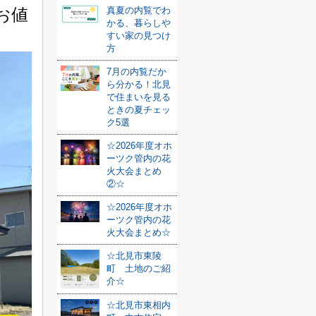
お値
真夏の内覧でわ
かる、暮らしや
すい家の見つけ
方
7月の内覧だか
ら分かる！北見
で住まいを見る
ときの夏チェッ
ク5選
☆2026年度オホ
ーツク管内の花
火大会まとめ
②☆
☆2026年度オホ
ーツク管内の花
火大会まとめ☆
☆北見市東陵
町 土地のご紹
介☆
☆北見市東相内