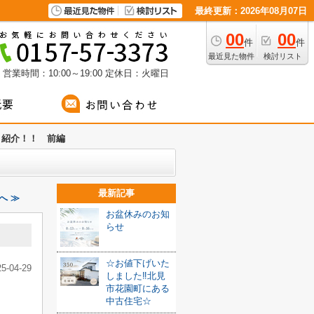
最終更新：2026年08月07日
00
00
件
件
最近見た物件
検討リスト
営業時間：10:00～19:00
定休日：火曜日
ト紹介！！ 前編
最新記事
へ ≫
お盆休みのお知
らせ
☆お値下げいた
25-04-29
しました‼北見
市花園町にある
中古住宅☆