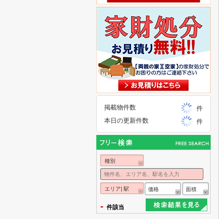
掲載物件数
件
本日の更新件数
件
種別
エリア| 駅
価格
面積
-
件該当