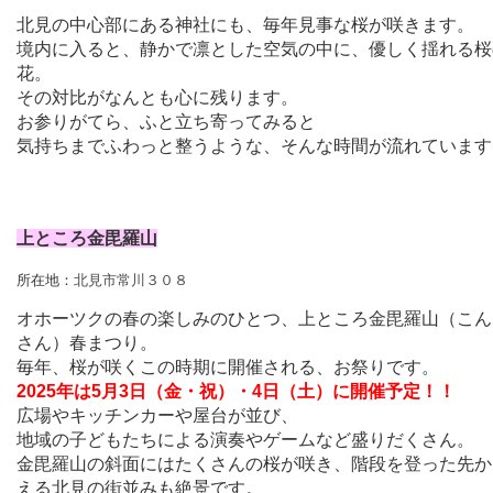
北見の中心部にある神社にも、毎年見事な桜が咲きます。
境内に入ると、静かで凛とした空気の中に、優しく揺れる桜
花。
その対比がなんとも心に残ります。
お参りがてら、ふと立ち寄ってみると
気持ちまでふわっと整うような、そんな時間が流れています
上ところ金毘羅山
所在地：
北見市常川３０８
オホーツクの春の楽しみのひとつ、
上ところ金毘羅山（こん
さん）春まつり
。
毎年、桜が咲くこの時期に開催される、お祭りです。
2025年は5月3日（金・祝）・4日（土）に開催予定！！
広場やキッチンカーや屋台が並び、
地域の子どもたちによる演奏やゲームなど
盛りだくさん。
金毘羅山の斜面にはたくさんの桜が咲き、階段を登った先か
える北見の街並みも絶景です。