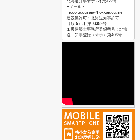
北海道知事オホ (2) 第422号
Eメール：
mocofudousan@hokkaidou.me
建設業許可：北海道知事許可
（般-5）オ 第03352号
１級建築士事務所登録番号：北海
道 知事登録（オホ）第403号