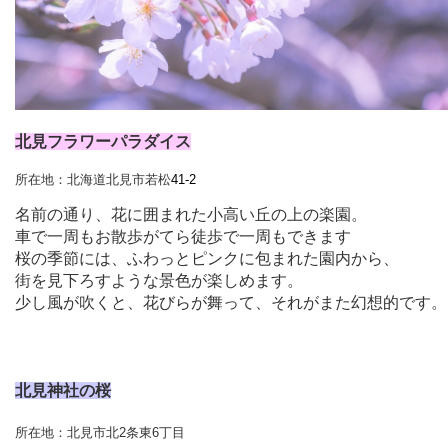
北見フラワーパラダイス
所在地：北海道北見市若松
41-2
名前の通り、花に囲まれた小高い丘の上の楽園。
車で一周もお散歩がてら徒歩で一周もできます
桜の季節には、ふわっとピンクに包まれた園内から、
街を見下ろすような景色が楽しめます。
少し風が吹くと、花びらが舞って、それがまた幻想的です。
北見神社の桜
所在地：
北見市北2条東6丁目