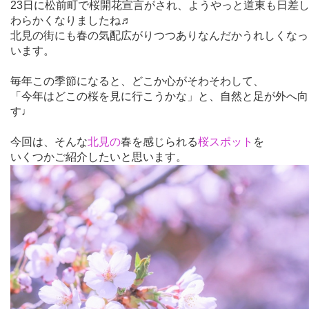
23日に松前町で桜開花宣言がされ、ようやっと道東も日差
わらかくなりましたね♬
北見の街にも春の気配広がりつつあり
なんだかうれしくなっ
います。
毎年この季節になると、どこか心がそわそわして、
「今年はどこの桜を見に行こうかな」と、自然と足が外へ向
す♩
今回は、そんな
北見の
春を感じられる
桜スポット
を
いくつかご紹介したいと思います。