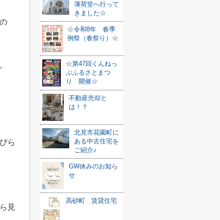
薄荷堂へ行って
きました☆
の
☆令和8年 春季
例祭（春祭り）☆
☆第47回くんねっ
。
ぷふるさとまつ
り 開催☆
不動産売却と
は！？
北見市花園町に
ある中古住宅を
ぴら
ご紹介♪
GW休みのお知ら
せ
高砂町 賃貸住宅
ら見