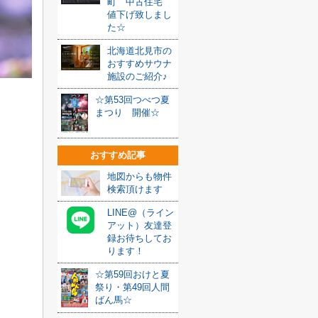
町 中古住宅
値下げ致しまし
た☆
北海道北見市の
おすすめサウナ
施設のご紹介♪
☆第53回つべつ夏
まつり 開催☆
おすすめ記事
地図からも物件
検索頂けます
LINE@（ライン
アット）友達登
録お待ちしてお
ります！
☆第59回おけと夏
祭り・第49回人間
ばん馬☆